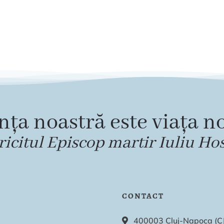
nța noastră este viața no
ricitul Episcop martir Iuliu Ho
CONTACT
400003 Cluj-Napoca (CJ),