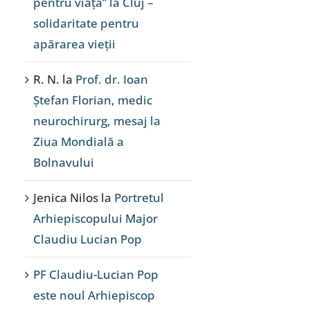
pentru viață” la Cluj –
solidaritate pentru
apărarea vieții
R. N.
la
Prof. dr. Ioan
Ștefan Florian, medic
neurochirurg, mesaj la
Ziua Mondială a
Bolnavului
Jenica Nilos
la
Portretul
Arhiepiscopului Major
Claudiu Lucian Pop
PF Claudiu-Lucian Pop
este noul Arhiepiscop