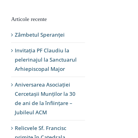
Articole recente
Zâmbetul Speranței
Invitația PF Claudiu la
pelerinajul la Sanctuarul
Arhiepiscopal Major
Aniversarea Asociației
Cercetașii Munților la 30
de ani de la înființare –
Jubileul ACM
Relicvele Sf. Francisc
primite în Catedrala