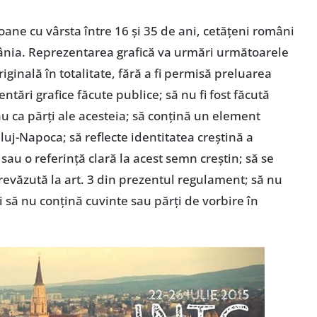
oane cu vârsta între 16 şi 35 de ani, cetăţeni români
ânia. Reprezentarea grafică va urmări următoarele
 originală în totalitate, fără a fi permisă preluarea
ntări grafice făcute publice; să nu fi fost făcută
u ca părţi ale acesteia; să conţină un element
uj-Napoca; să reflecte identitatea creştină a
sau o referinţă clară la acest semn creştin; să se
evăzută la art. 3 din prezentul regulament; să nu
şi să nu conţină cuvinte sau părţi de vorbire în