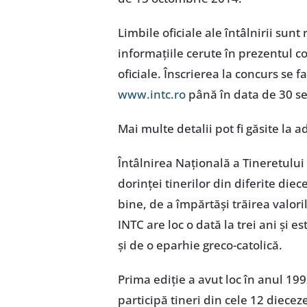
Limbile oficiale ale întâlnirii su
informaţiile cerute în prezentul con
oficiale. Înscrierea la concurs se fa
www.intc.ro
până în data de 30 s
Mai multe detalii pot fi găsite la 
Întâlnirea Naţională a Tineretului
dorinţei tinerilor din diferite diec
bine, de a împărtăşi trăirea valor
INTC are loc o dată la trei ani şi 
şi de o eparhie greco-catolică.
Prima ediţie a avut loc în anul 1992
participă tineri din cele 12 diecez