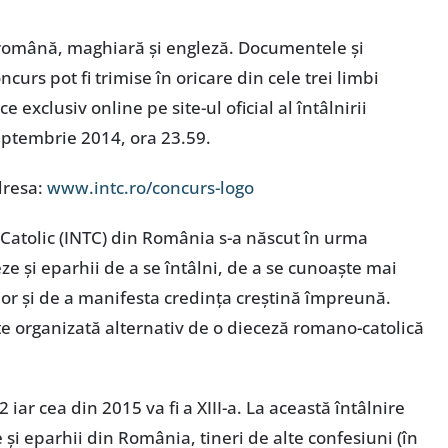
nt română, maghiară şi engleză. Documentele şi
curs pot fi trimise în oricare din cele trei limbi
ce exclusiv online pe site-ul oficial al întâlnirii
eptembrie 2014, ora 23.59.
adresa:
www.intc.ro/concurs-logo
 Catolic (INTC) din România s-a născut în urma
eze şi eparhii de a se întâlni, de a se cunoaşte mai
ilor şi de a manifesta credinţa creştină împreună.
este organizată alternativ de o dieceză romano-catolică
 iar cea din 2015 va fi a XIII-a. La această întâlnire
e şi eparhii din România, tineri de alte confesiuni (în