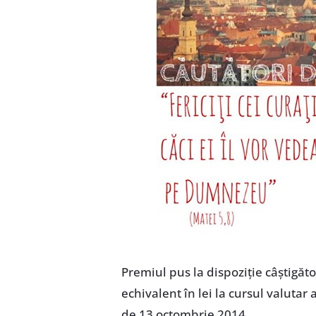
Premiul pus la dispoziţie câştigăto
echivalent în lei la cursul valuta
de 13 octombrie 2014.