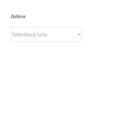
Arhive
Arhive