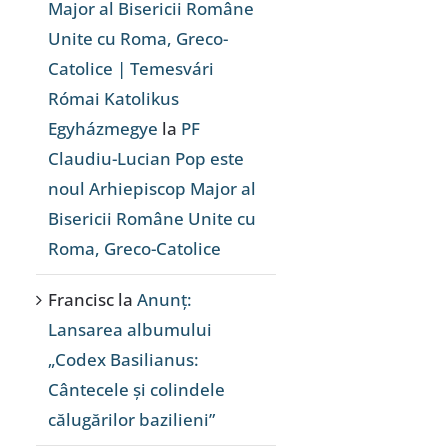
Major al Bisericii Române
Unite cu Roma, Greco-
Catolice | Temesvári
Római Katolikus
Egyházmegye
la
PF
Claudiu-Lucian Pop este
noul Arhiepiscop Major al
Bisericii Române Unite cu
Roma, Greco-Catolice
Francisc
la
Anunț:
Lansarea albumului
„Codex Basilianus:
Cântecele și colindele
călugărilor bazilieni”