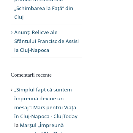
„Schimbarea la Față” din
Cluj
Anunț: Relicve ale
Sfântului Francisc de Assisi
la Cluj-Napoca
Comentarii recente
„Simplul fapt că suntem
împreună devine un
mesaj”: Marș pentru Viață
în Cluj-Napoca - ClujToday
la
Marșul „Împreună