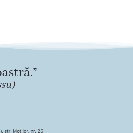
astră.”
ssu)
 str. Moților, nr. 26