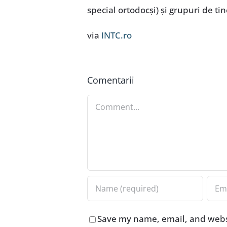
special ortodocşi) şi grupuri de tine
via
INTC.ro
Comentarii
Comment
Save my name, email, and websi