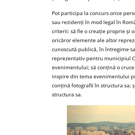
Pot participa la concurs orice pers
sau rezidenţi în mod legal în Rom
criterii: să fie o creaţie proprie şi
oricăror elemente ale altor repreze
cunoscută publică, în întregime sa
reprezentativ pentru municipiul Cl
evenimentului; să conţină o cruce 
inspire din tema evenimentului pr
conţină fotografii în structura sa; 
structura sa.