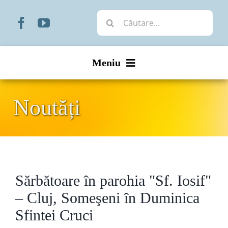
Skip
Cautare...
to
content
Meniu
Start
Noutăți
Noutăți
Prezentare
Sărbătoare în parohia "Sf. Iosif"
Organizare
– Cluj, Someşeni în Duminica
Liturgic
Sfintei Cruci