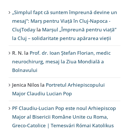
„Simplul fapt că suntem împreună devine un
mesaj”: Marș pentru Viață în Cluj-Napoca -
ClujToday
la
Marșul „Împreună pentru viață”
la Cluj – solidaritate pentru apărarea vieții
R. N.
la
Prof. dr. Ioan Ștefan Florian, medic
neurochirurg, mesaj la Ziua Mondială a
Bolnavului
Jenica Nilos
la
Portretul Arhiepiscopului
Major Claudiu Lucian Pop
PF Claudiu-Lucian Pop este noul Arhiepiscop
Major al Bisericii Române Unite cu Roma,
Greco-Catolice | Temesvári Római Katolikus