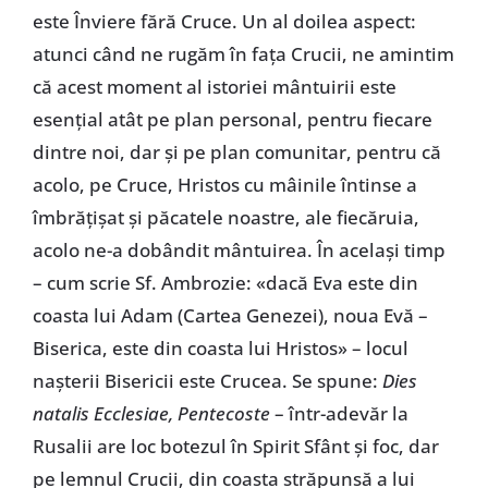
este Înviere fără Cruce. Un al doilea aspect:
atunci când ne rugăm în faţa Crucii, ne amintim
că acest moment al istoriei mântuirii este
esenţial atât pe plan personal, pentru fiecare
dintre noi, dar şi pe plan comunitar, pentru că
acolo, pe Cruce, Hristos cu mâinile întinse a
îmbrăţişat şi păcatele noastre, ale fiecăruia,
acolo ne-a dobândit mântuirea. În acelaşi timp
– cum scrie Sf. Ambrozie: «dacă Eva este din
coasta lui Adam (Cartea Genezei), noua Evă –
Biserica, este din coasta lui Hristos» – locul
naşterii Bisericii este Crucea. Se spune:
Dies
natalis Ecclesiae, Pentecoste
– într-adevăr la
Rusalii are loc botezul în Spirit Sfânt şi foc, dar
pe lemnul Crucii, din coasta străpunsă a lui