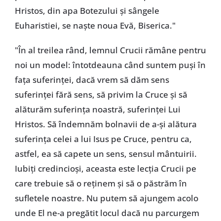
Hristos, din apa Botezului şi sângele
Euharistiei, se naşte noua Evă, Biserica."
"În al treilea rând, lemnul Crucii rămâne pentru
noi un model: întotdeauna când suntem puşi în
faţa suferinţei, dacă vrem să dăm sens
suferinţei fără sens, să privim la Cruce şi să
alăturăm suferinţa noastră, suferinţei Lui
Hristos. Să îndemnăm bolnavii de a-şi alătura
suferinţa celei a lui Isus pe Cruce, pentru ca,
astfel, ea să capete un sens, sensul mântuirii.
Iubiţi credincioşi, aceasta este lecţia Crucii pe
care trebuie să o reţinem şi să o păstrăm în
sufletele noastre. Nu putem să ajungem acolo
unde El ne-a pregătit locul dacă nu parcurgem