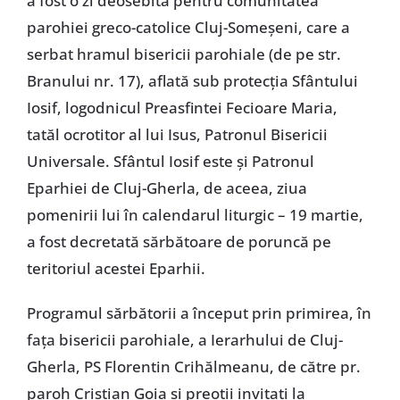
a fost o zi deosebită pentru comunitatea
parohiei greco-catolice Cluj-Someşeni, care a
serbat hramul bisericii parohiale (de pe str.
Branului nr. 17), aflată sub protecţia Sfântului
Iosif, logodnicul Preasfintei Fecioare Maria,
tatăl ocrotitor al lui Isus, Patronul Bisericii
Universale. Sfântul Iosif este şi Patronul
Eparhiei de Cluj-Gherla, de aceea, ziua
pomenirii lui în calendarul liturgic – 19 martie,
a fost decretată sărbătoare de poruncă pe
teritoriul acestei Eparhii.
Programul sărbătorii a început prin primirea, în
faţa bisericii parohiale, a Ierarhului de Cluj-
Gherla, PS Florentin Crihălmeanu, de către pr.
paroh Cristian Goia şi preoţii invitaţi la