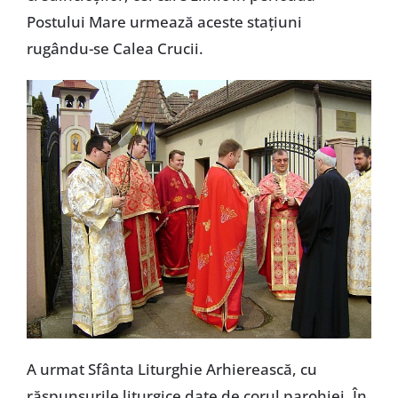
Postului Mare urmează aceste staţiuni
rugându-se Calea Crucii.
A urmat Sfânta Liturghie Arhierească, cu
răspunsurile liturgice date de corul parohiei. În