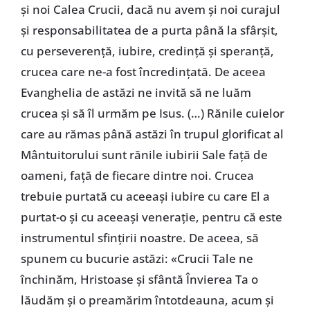
şi noi Calea Crucii, dacă nu avem şi noi curajul
şi responsabilitatea de a purta până la sfârşit,
cu perseverenţă, iubire, credinţă şi speranţă,
crucea care ne-a fost încredinţată. De aceea
Evanghelia de astăzi ne invită să ne luăm
crucea şi să îl urmăm pe Isus. (…) Rănile cuielor
care au rămas până astăzi în trupul glorificat al
Mântuitorului sunt rănile iubirii Sale faţă de
oameni, faţă de fiecare dintre noi. Crucea
trebuie purtată cu aceeaşi iubire cu care El a
purtat-o şi cu aceeaşi veneraţie, pentru că este
instrumentul sfinţirii noastre. De aceea, să
spunem cu bucurie astăzi: «Crucii Tale ne
închinăm, Hristoase şi sfântă Învierea Ta o
lăudăm şi o preamărim întotdeauna, acum şi