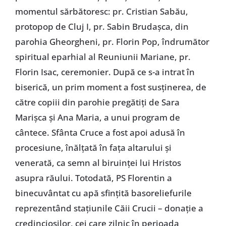
momentul sărbătoresc: pr. Cristian Sabău,
protopop de Cluj I, pr. Sabin Brudaşca, din
parohia Gheorgheni, pr. Florin Pop, îndrumător
spiritual eparhial al Reuniunii Mariane, pr.
Florin Isac, ceremonier. După ce s-a intrat în
biserică, un prim moment a fost susţinerea, de
către copiii din parohie pregătiţi de Sara
Marişca şi Ana Maria, a unui program de
cântece. Sfânta Cruce a fost apoi adusă în
procesiune, înălţată în faţa altarului şi
venerată, ca semn al biruinţei lui Hristos
asupra răului. Totodată, PS Florentin a
binecuvântat cu apă sfinţită basoreliefurile
reprezentând staţiunile Căii Crucii – donaţie a
credincioşilor, cei care zilnic în perioada