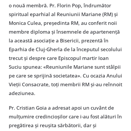
o nouă membră. Pr. Florin Pop, îndrumător
spiritual eparhial al Reuniunii Mariane (RM) şi
Monica Culea, preşedinta RM, au conferit noii
membre diploma şi însemnele de apartenenţă
la această asociaţie a Bisericii, prezentă în
Eparhia de Cluj-Gherla de la începutul secolului
trecut şi despre care Episcopul martir Ioan
Suciu spunea: «Reuniunile Mariane sunt stâlpii
pe care se sprijină societatea». Cu ocazia Anului
Vieţii Consacrate, toţi membrii RM şi-au reînnoit
adeziunea.
Pr. Cristian Goia a adresat apoi un cuvânt de
mulţumire credincioşilor care i-au fost alături în
pregătirea şi reuşita sărbătorii, dar şi