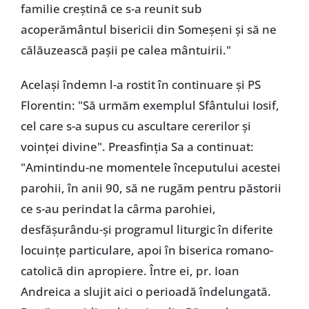
familie creştină ce s-a reunit sub
acoperământul bisericii din Someşeni şi să ne
călăuzească paşii pe calea mântuirii."
Acelaşi îndemn l-a rostit în continuare şi PS
Florentin: "Să urmăm exemplul Sfântului Iosif,
cel care s-a supus cu ascultare cererilor şi
voinţei divine". Preasfinţia Sa a continuat:
"Amintindu-ne momentele începutului acestei
parohii, în anii 90, să ne rugăm pentru păstorii
ce s-au perindat la cârma parohiei,
desfăşurându-şi programul liturgic în diferite
locuinţe particulare, apoi în biserica romano-
catolică din apropiere. Între ei, pr. Ioan
Andreica a slujit aici o perioadă îndelungată.