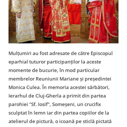
Mulţumiri au fost adresate de către Episcopul
eparhial tuturor participanţilor la aceste
momente de bucurie, în mod particular
membrelor Reuniunii Mariane şi preşedintei
Monica Culea. În memoria acestei sărbători,
Ierarhul de Cluj-Gherla a primit din partea
parohiei "Sf. Iosif", Someşeni, un crucifix
sculptat în lemn iar din partea copiilor de la
atelierul de pictură, o icoană pe sticlă pictată