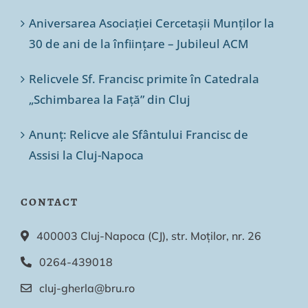
Aniversarea Asociației Cercetașii Munților la
30 de ani de la înființare – Jubileul ACM
Relicvele Sf. Francisc primite în Catedrala
„Schimbarea la Față” din Cluj
Anunț: Relicve ale Sfântului Francisc de
Assisi la Cluj-Napoca
CONTACT
400003 Cluj-Napoca (CJ), str. Moților, nr. 26
0264-439018
cluj-gherla@bru.ro