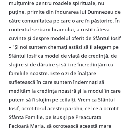
mulţumire pentru roadele spirituale, nu
puţine, primite din îndurarea lui Dumnezeu de
către comunitatea pe care o are în păstorire. În
contextul serbării hramului, a rostit câteva
cuvinte şi despre modelul oferit de Sfântul Iosif
– "Şi noi suntem chemaţi astăzi să îl alegem pe
Sfântul Iosif ca model de viaţă de credinţă, de
slujire şi de dăruire şi să i ne încredinţăm cu
familiile noastre. Este o zi de înălţare
sufletească în care suntem îndemnaţi să
medităm la credinţa noastră şi la modul în care
putem să îi slujim pe ceilalţi. Vrem ca Sfântul
Iosif, ocrotitorul acestei parohii, cel ce a ocrotit
Sfânta Familie, pe Isus şi pe Preacurata
Fecioară Maria, să ocrotească această mare