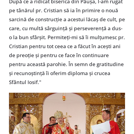
După ce a ridicat biserica din Păuşa, l-am rugat
pe tânărul pr. Cristian să ia în primire o nouă
sarcină de construcţie a acestui lăcaş de cult, pe
care, cu multă sârguinţă şi perseverenţă a dus-
o la bun sfârşit. Permiteţi-mi să îi mulţumesc pr.
Cristian pentru tot ceea ce a făcut în aceşti ani
de preoţie şi pentru ce face în continuare
pentru această parohie. În semn de gratitudine
şi recunoştinţă îi oferim diploma şi crucea
Sfântul Iosif."