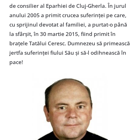
de consilier al Eparhiei de Cluj-Gherla. În jurul
anului 2005 a primit crucea suferinţei pe care,
cu sprijinul devotat al familiei, a purtat-o până
la sfârşit, în 30 martie 2015, fiind primit în
braţele Tatălui Ceresc. Dumnezeu să primească
jertfa suferinţei fiului Său şi să-l odihnească în
pace!