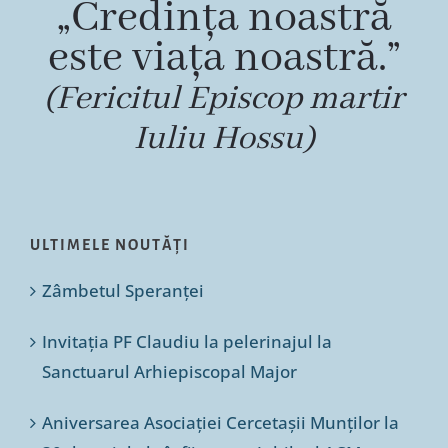
„Credința noastră
este viața noastră.”
(Fericitul Episcop martir
Iuliu Hossu)
ULTIMELE NOUTĂȚI
Zâmbetul Speranței
Invitația PF Claudiu la pelerinajul la
Sanctuarul Arhiepiscopal Major
Aniversarea Asociației Cercetașii Munților la