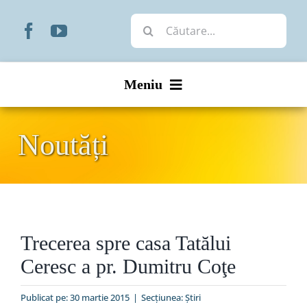
Skip
Cautare...
to
content
Meniu
Start
Noutăți
Noutăți
Prezentare
Trecerea spre casa Tatălui
Organizare
Ceresc a pr. Dumitru Coţe
Liturgic
Publicat pe: 30 martie 2015
|
Secțiunea:
Ştiri