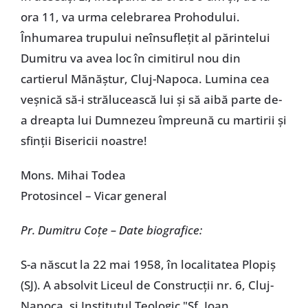
ora 11, va urma celebrarea Prohodului.
Înhumarea trupului neînsufleţit al părintelui
Dumitru va avea loc în cimitirul nou din
cartierul Mănăştur, Cluj-Napoca. Lumina cea
veşnică să-i strălucească lui şi să aibă parte de-
a dreapta lui Dumnezeu împreună cu martirii şi
sfinţii Bisericii noastre!
Mons. Mihai Todea
Protosincel – Vicar general
Pr. Dumitru Coţe – Date biografice:
S-a născut la 22 mai 1958, în localitatea Plopiş
(SJ). A absolvit Liceul de Construcţii nr. 6, Cluj-
Napoca, şi Institutul Teologic "Sf. Ioan