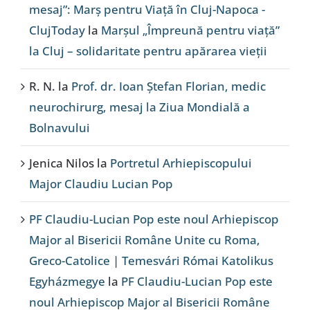
mesaj”: Marș pentru Viață în Cluj-Napoca -
ClujToday
la
Marșul „Împreună pentru viață”
la Cluj – solidaritate pentru apărarea vieții
R. N.
la
Prof. dr. Ioan Ștefan Florian, medic
neurochirurg, mesaj la Ziua Mondială a
Bolnavului
Jenica Nilos
la
Portretul Arhiepiscopului
Major Claudiu Lucian Pop
PF Claudiu-Lucian Pop este noul Arhiepiscop
Major al Bisericii Române Unite cu Roma,
Greco-Catolice | Temesvári Római Katolikus
Egyházmegye
la
PF Claudiu-Lucian Pop este
noul Arhiepiscop Major al Bisericii Române