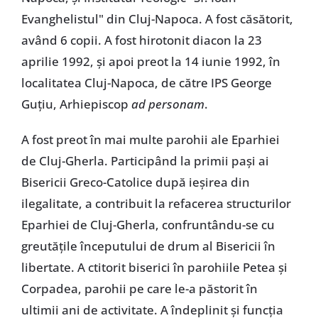
Evanghelistul" din Cluj-Napoca. A fost căsătorit,
având 6 copii. A fost hirotonit diacon la 23
aprilie 1992, şi apoi preot la 14 iunie 1992, în
localitatea Cluj-Napoca, de către IPS George
Guţiu, Arhiepiscop
ad personam
.
A fost preot în mai multe parohii ale Eparhiei
de Cluj-Gherla. Participând la primii paşi ai
Bisericii Greco-Catolice după ieşirea din
ilegalitate, a contribuit la refacerea structurilor
Eparhiei de Cluj-Gherla, confruntându-se cu
greutăţile începutului de drum al Bisericii în
libertate. A ctitorit biserici în parohiile Petea şi
Corpadea, parohii pe care le-a păstorit în
ultimii ani de activitate. A îndeplinit şi funcţia