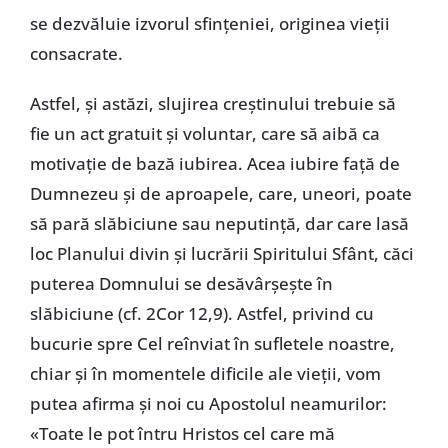
se dezvăluie izvorul sfinţeniei, originea vieţii
consacrate.
Astfel, şi astăzi, slujirea creştinului trebuie să
fie un act gratuit şi voluntar, care să aibă ca
motivaţie de bază iubirea. Acea iubire faţă de
Dumnezeu şi de aproapele, care, uneori, poate
să pară slăbiciune sau neputinţă, dar care lasă
loc Planului divin şi lucrării Spiritului Sfânt, căci
puterea Domnului se desăvârşeşte în
slăbiciune (cf. 2Cor 12,9). Astfel, privind cu
bucurie spre Cel reînviat în sufletele noastre,
chiar şi în momentele dificile ale vieţii, vom
putea afirma şi noi cu Apostolul neamurilor:
«Toate le pot întru Hristos cel care mă