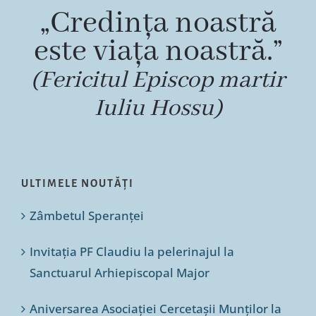
„Credința noastră
este viața noastră.”
(Fericitul Episcop martir
Iuliu Hossu)
ULTIMELE NOUTĂȚI
Zâmbetul Speranței
Invitația PF Claudiu la pelerinajul la
Sanctuarul Arhiepiscopal Major
Aniversarea Asociației Cercetașii Munților la