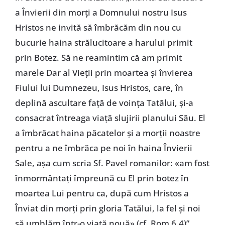
a Învierii din morţi a Domnului nostru Isus
Hristos ne invită să îmbrăcăm din nou cu
bucurie haina strălucitoare a harului primit
prin Botez. Să ne reamintim că am primit
marele Dar al Vieţii prin moartea şi învierea
Fiului lui Dumnezeu, Isus Hristos, care, în
deplină ascultare faţă de voinţa Tatălui, şi-a
consacrat întreaga viaţă slujirii planului Său. El
a îmbrăcat haina păcatelor şi a morţii noastre
pentru a ne îmbrăca pe noi în haina Învierii
Sale, aşa cum scria Sf. Pavel romanilor: «am fost
înmormântaţi împreună cu El prin botez în
moartea Lui pentru ca, după cum Hristos a
Înviat din morţi prin gloria Tatălui, la fel şi noi
să umblăm într-o viaţă nouă» (cf. Rom 6,4)”.