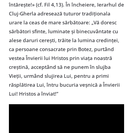
întăreşte!» (cf. Fil 4,13). În încheiere, Ierarhul de
Cluj-Gherla adresează tuturor tradiţionala
urare la ceas de mare sărbătoare: „Vă doresc
sărbători sfinte, luminate şi binecuvântate cu
alese daruri cereşti, trăite la lumina credinţei,
ca persoane consacrate prin Botez, purtând
vestea Învierii lui Hristos prin viaţa noastră
creştină, acceptând să ne punem în slujba
Vieţii, urmând slujirea Lui, pentru a primi
răsplătirea Lui, întru bucuria veşnică a Învierii
Lui! Hristos a înviat!”