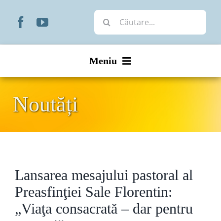
Skip
Cautare...
to
content
Meniu
Start
Noutăți
Noutăți
Prezentare
Lansarea mesajului pastoral al
Organizare
Preasfinţiei Sale Florentin:
Liturgic
„Viaţa consacrată – dar pentru