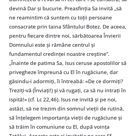
devină Dar şi bucurie. Preasfinţia Sa invită „să
ne reamintim că suntem cu toţii persoane
consacrate prin taina Sfântului Botez. De aceea,
pentru fiecare dintre noi, sărbătoarea Învierii
Domnului este şi rămâne centrul şi
fundamentul credinţei noastre creştine”.
„Înainte de patima Sa, Isus ceruse apostolilor să
privegheze împreună cu El în rugăciune, dar
găsindu-i adormiţi, îi întreabă: «De ce dormiţi?
Treziţi-vă (Înviaţi!) şi vă rugaţi, ca să nu intraţi în
ispită!» (cf. Lc 22,46). Isus ne invită şi pe noi,
astăzi, să ne trezim din somnul vieţii de rutină,
să înţelegem importanţa vieţii de rugăciune şi
să trăim în comuniune cu El, după voinţa
Tatălui. Aceasta este şi invitaţia pe care Sf.