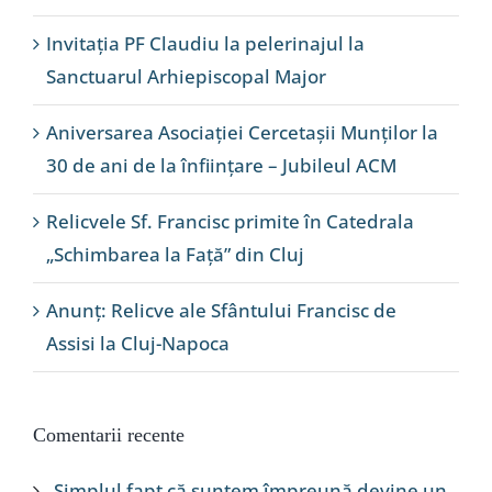
Invitația PF Claudiu la pelerinajul la
Sanctuarul Arhiepiscopal Major
Aniversarea Asociației Cercetașii Munților la
30 de ani de la înființare – Jubileul ACM
Relicvele Sf. Francisc primite în Catedrala
„Schimbarea la Față” din Cluj
Anunț: Relicve ale Sfântului Francisc de
Assisi la Cluj-Napoca
Comentarii recente
„Simplul fapt că suntem împreună devine un