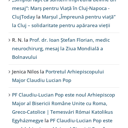
mesaj”: Marș pentru Viață în Cluj-Napoca -
ClujToday
la
Marșul „Împreună pentru viață”
la Cluj – solidaritate pentru apărarea vieții
R. N.
la
Prof. dr. Ioan Ștefan Florian, medic
neurochirurg, mesaj la Ziua Mondială a
Bolnavului
Jenica Nilos
la
Portretul Arhiepiscopului
Major Claudiu Lucian Pop
PF Claudiu-Lucian Pop este noul Arhiepiscop
Major al Bisericii Române Unite cu Roma,
Greco-Catolice | Temesvári Római Katolikus
Egyházmegye
la
PF Claudiu-Lucian Pop este