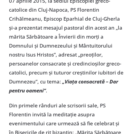
07 aprilie 2015, la sediul Episcopiei greco-
catolice din Cluj-Napoca, PS Florentin
Crihălmeanu, Episcop Eparhial de Cluj-Gherla
şi-a prezentat mesajul pastoral din acest an „la
mărita Sărbătoare a Învierii din morţi a
Domnului şi Dumnezeului şi Mântuitorului
nostru Isus Hristos”, adresat „preoţilor,
persoanelor consacrate şi credincioşilor greco-
catolici, precum şi tuturor creştinilor iubitori de
Dumnezeu”, cu tema:
„Viaţa consacrată – Dar
pentru oameni”
.
Din primele rânduri ale scrisorii sale, PS
Florentin invită la meditaţie asupra
evenimentului care urmează să fie celebrat şi
în Bisericile de rit bizantin: „Mărita Sărbătoare