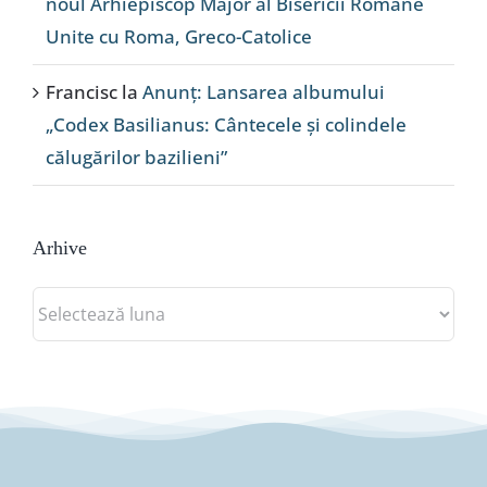
noul Arhiepiscop Major al Bisericii Române
Unite cu Roma, Greco-Catolice
Francisc
la
Anunț: Lansarea albumului
„Codex Basilianus: Cântecele și colindele
călugărilor bazilieni”
Arhive
Arhive