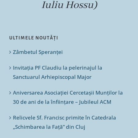
Iuliu Hossu)
ULTIMELE NOUTĂȚI
Zâmbetul Speranței
Invitația PF Claudiu la pelerinajul la
Sanctuarul Arhiepiscopal Major
Aniversarea Asociației Cercetașii Munților la
30 de ani de la înființare – Jubileul ACM
Relicvele Sf. Francisc primite în Catedrala
„Schimbarea la Față” din Cluj