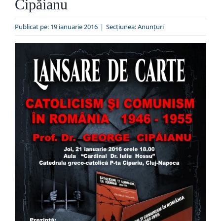
Cipăianu
Special
Publicat pe: 19 ianuarie 2016
|
Secțiunea:
Anunţuri