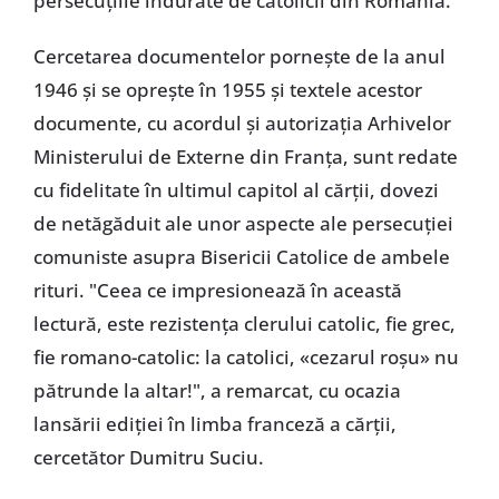
persecuțiile îndurate de catolicii din România."
Cercetarea documentelor pornește de la anul
1946 și se oprește în 1955 și textele acestor
documente, cu acordul și autorizația Arhivelor
Ministerului de Externe din Franța, sunt redate
cu fidelitate în ultimul capitol al cărții, dovezi
de netăgăduit ale unor aspecte ale persecuției
comuniste asupra Bisericii Catolice de ambele
rituri. "Ceea ce impresionează în această
lectură, este rezistența clerului catolic, fie grec,
fie romano-catolic: la catolici, «cezarul roșu» nu
pătrunde la altar!", a remarcat, cu ocazia
lansării ediției în limba franceză a cărții,
cercetător Dumitru Suciu.