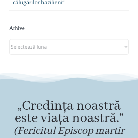
călugărilor bazilieni”
Arhive
Arhive
„Credința noastră
este viața noastră.”
(Fericitul Episcop martir