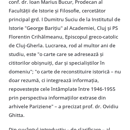
conf. dr. Ioan Marius Bucur, Prodecan al
Facultății de Istorie și Filosofie, cercetător
principal grd. I Dumitru Suciu de la Institutul de
Istorie "George Barițiu" al Academiei, Cluj și PS
Florentin Crihălmeanu, Episcopul greco-catolic
de Cluj-Gherla. Lucrarea, rod al multor ani de
studiu, este "o carte care se adresează și
cititorilor obișnuiți, dar și specialiștilor în
domeniu"; "o carte de reconstituire istorică – nu
doar rezumă, ci integrează informația,
repovestește cele întâmplate între 1946-1955
prin perspectiva informațiilor extrase din
arhivele Pariziene" – a precizat prof. dr. Ovidiu
Ghitta.
Din cuvântul introductiv – de clarificare – al