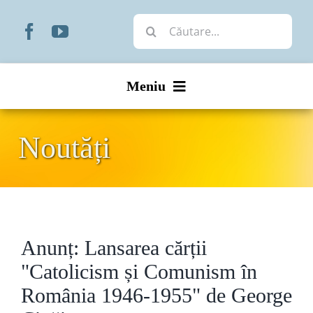
Skip
Cautare...
to
content
Meniu
Start
Noutăți
Noutăți
Prezentare
Anunț: Lansarea cărții
Organizare
"Catolicism și Comunism în
Liturgic
România 1946-1955" de George