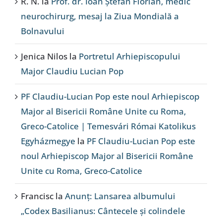
R. N.
la
Prof. dr. Ioan Ștefan Florian, medic
neurochirurg, mesaj la Ziua Mondială a
Bolnavului
Jenica Nilos
la
Portretul Arhiepiscopului
Major Claudiu Lucian Pop
PF Claudiu-Lucian Pop este noul Arhiepiscop
Major al Bisericii Române Unite cu Roma,
Greco-Catolice | Temesvári Római Katolikus
Egyházmegye
la
PF Claudiu-Lucian Pop este
noul Arhiepiscop Major al Bisericii Române
Unite cu Roma, Greco-Catolice
Francisc
la
Anunț: Lansarea albumului
„Codex Basilianus: Cântecele și colindele