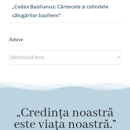
„Codex Basilianus: Cântecele și colindele
călugărilor bazilieni”
Arhive
Arhive
„Credința noastră
este viața noastră.”