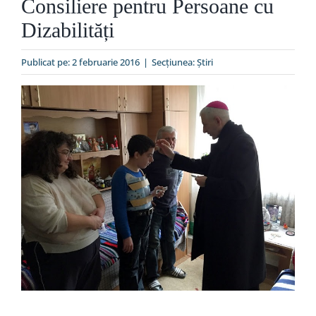
Consiliere pentru Persoane cu
Special
Dizabilități
Publicat pe: 2 februarie 2016
|
Secțiunea:
Ştiri