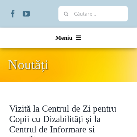
Skip
Cautare...
to
content
Meniu
Start
Noutăți
Noutăți
Prezentare
Vizită la Centrul de Zi pentru
Organizare
Copii cu Dizabilități și la
Liturgic
Centrul de Informare si