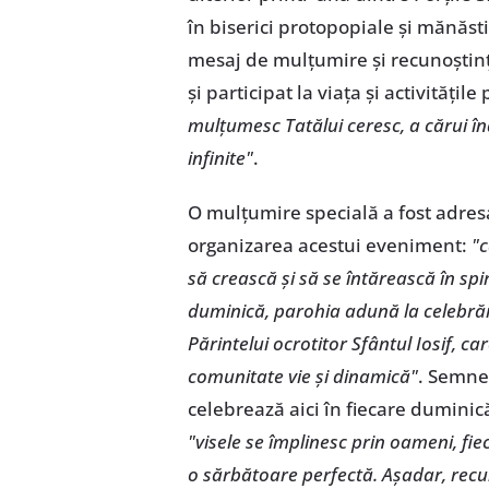
în biserici protopopiale și mănăsti
mesaj de mulțumire și recunoștință
și participat la viața și activitățile
mulțumesc Tatălui ceresc, a cărui în
infinite"
.
O mulțumire specială a fost adresat
organizarea acestui eveniment:
"c
să crească și să se întărească în spir
duminică, parohia adună la celebrări
Părintelui ocrotitor Sfântul Iosif, car
comunitate vie și dinamică"
. Semne
celebrează aici în fiecare duminică
"visele se împlinesc prin oameni, fie
o sărbătoare perfectă. Așadar, recu