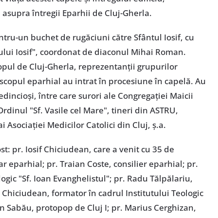
asupra întregii Eparhii de Cluj-Gherla.
tru-un buchet de rugăciuni către Sfântul Iosif, cu
ului Iosif", coordonat de diaconul Mihai Roman.
pul de Cluj-Gherla, reprezentanții grupurilor
iscopul eparhial au intrat în procesiune în capelă. Au
dincioși, între care surori ale Congregației Maicii
Ordinul "Sf. Vasile cel Mare", tineri din ASTRU,
i Asociației Medicilor Catolici din Cluj, ș.a.
st: pr. Iosif Chiciudean, care a venit cu 35 de
ar eparhial; pr. Traian Coste, consilier eparhial; pr.
logic "Sf. Ioan Evanghelistul"; pr. Radu Tălpălariu,
n Chiciudean, formator în cadrul Institutului Teologic
ian Sabău, protopop de Cluj I; pr. Marius Cerghizan,