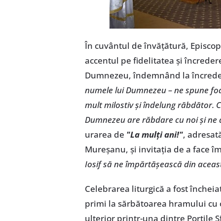
În cuvântul de învățătură, Episcopu
accentul pe fidelitatea și încredere
Dumnezeu, îndemnând la încred
numele lui Dumnezeu – ne spune foa
mult milostiv și îndelung răbdător.
Dumnezeu are răbdare cu noi și ne 
urarea de
"La mulți ani!"
, adresat
Mureșanu, și invitația de a face î
Iosif să ne împărtășească din aceast
Celebrarea liturgică a fost încheia
primi la sărbătoarea hramului cu oc
ulterior printr-una dintre Porțile 