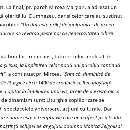
ri. La final, pr. paroh Mircea Marțian, a adresat un
 oferită lui Dumnezeu, dar și celor care au susținut
 parohiei:
"Un dar este prilej de mulțumire, de aceea
durare se revarsă peste noi cu generozitatea iubirii
ă bunilor credincioși, tuturor celor implicați în
a și Isus, la împlinirea celor nouă ani parohia continuă
it"
, a continuat pr. Mircea. "
Știm că, duminică de
le liturgice circa 1400 de credincioși. Recunoștință
e a ajutat la împlinirea unui vis, acela de a exista aici o
 de dinamism sunt: Liturghia copiilor care se
, spectacolele aniversare, acțiuni culturale. Dar
care nume este o treaptă vie care ne-a oferit prin trudă
noștință echipei de angajați: doamna Monica Zelghiu și