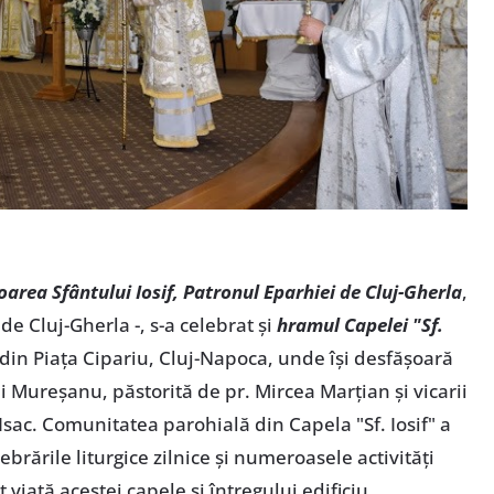
area Sfântului Iosif, Patronul Eparhiei de Cluj-Gherla
,
e Cluj-Gherla -, s-a celebrat și
hramul Capelei "Sf.
din Piața Cipariu, Cluj-Napoca, unde își desfășoară
i Mureșanu, păstorită de pr. Mircea Marțian și vicarii
n Isac. Comunitatea parohială din Capela "Sf. Iosif" a
ebrările liturgice zilnice și numeroasele activități
at viață acestei capele și întregului edificiu,