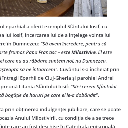
l eparhial a oferit exemplul Sfântului Iosif, cu
a lui Iosif, încercarea lui de a înțelege voința lui
ere în Dumnezeu:
"Să avem încredere, pentru că
rte frumos Papa Francisc – este
Milostivire
. El este
 Cei care nu au răbdare suntem noi, nu Dumnezeu.
așteaptă să ne întoarcem"
. Cuvântul s-a încheiat prin
ă întregii Eparhii de Cluj-Gherla și parohiei Andrei
mpreună Litania Sfântului Iosif:
"Să-i cerem Sfântului
ă bogăție de haruri pe care el le-a dobândit"
.
tă prin obținerea indulgenței jubiliare, care se poate
azia Anului Milostivirii, cu condiția de a se trece
Sfinte care au fost deschise în Catedrala episcopală,