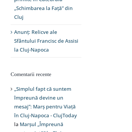
„Schimbarea la Față” din
Cluj
Anunț: Relicve ale
Sfântului Francisc de Assisi
la Cluj-Napoca
Comentarii recente
„Simplul fapt că suntem
împreună devine un
mesaj”: Marș pentru Viață
în Cluj-Napoca - ClujToday
la
Marșul „Împreună