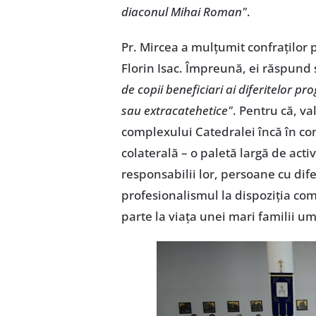
diaconul Mihai Roman"
.
Pr. Mircea a mulțumit confraților pre
Florin Isac. Împreună, ei răspund s
de copii beneficiari ai diferitelor 
sau extracatehetice"
. Pentru că, v
complexului Catedralei încă în con
colaterală – o paletă largă de acti
responsabilii lor, persoane cu dife
profesionalismul la dispoziția comu
parte la viața unei mari familii u