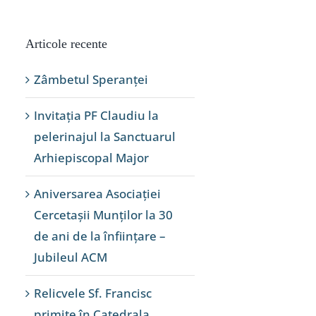
Articole recente
Zâmbetul Speranței
Invitația PF Claudiu la
pelerinajul la Sanctuarul
Arhiepiscopal Major
Aniversarea Asociației
Cercetașii Munților la 30
de ani de la înființare –
Jubileul ACM
Relicvele Sf. Francisc
primite în Catedrala