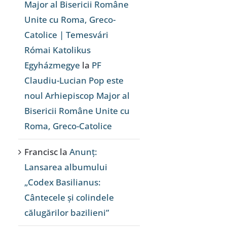
Major al Bisericii Române
Unite cu Roma, Greco-
Catolice | Temesvári
Római Katolikus
Egyházmegye
la
PF
Claudiu-Lucian Pop este
noul Arhiepiscop Major al
Bisericii Române Unite cu
Roma, Greco-Catolice
Francisc
la
Anunț:
Lansarea albumului
„Codex Basilianus:
Cântecele și colindele
călugărilor bazilieni”