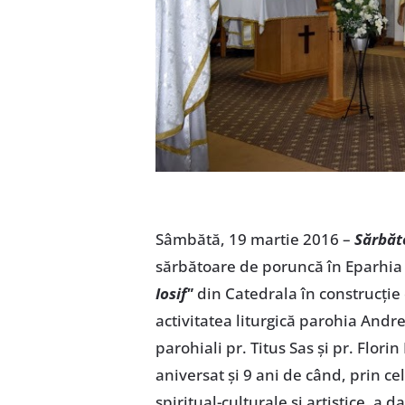
Sâmbătă, 19 martie 2016 –
Sărbăto
sărbătoare de poruncă în Eparhia d
Iosif"
din Catedrala în construcție 
activitatea liturgică parohia Andre
parohiali pr. Titus Sas și pr. Flori
aniversat și 9 ani de când, prin cel
spiritual-culturale și artistice, a d