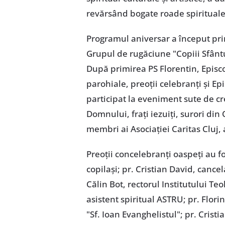
revărsând bogate roade spirituale 
Programul aniversar a început prin
Grupul de rugăciune "Copiii Sfânt
După primirea PS Florentin, Episco
parohiale, preoții celebranți și Ep
participat la eveniment sute de cre
Domnului, frați iezuiți, surori din 
membri ai Asociației Caritas Cluj, a
Preoții concelebranți oaspeți au fo
copilași; pr. Cristian David, cancel
Călin Bot, rectorul Institutului Teo
asistent spiritual ASTRU; pr. Flori
"Sf. Ioan Evanghelistul"; pr. Crist