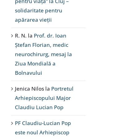
pentru viață” la Cluj –
solidaritate pentru
apărarea vieții
R. N.
la
Prof. dr. Ioan
Ștefan Florian, medic
neurochirurg, mesaj la
Ziua Mondială a
Bolnavului
Jenica Nilos
la
Portretul
Arhiepiscopului Major
Claudiu Lucian Pop
PF Claudiu-Lucian Pop
este noul Arhiepiscop