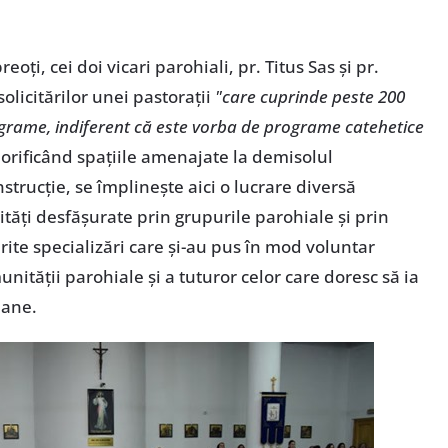
oți, cei doi vicari parohiali, pr. Titus Sas și pr.
olicitărilor unei pastorații
"care cuprinde peste 200
programe, indiferent că este vorba de programe catehetice
alorificând spațiile amenajate la demisolul
strucție, se împlinește aici o lucrare diversă
vități desfășurate prin grupurile parohiale și prin
rite specializări care și-au pus în mod voluntar
nității parohiale și a tuturor celor care doresc să ia
mane.