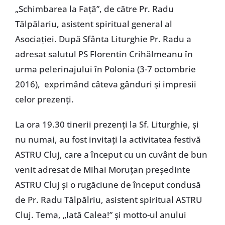
„Schimbarea la Față”, de către Pr. Radu
Tălpălariu, asistent spiritual general al
Asociației. După Sfânta Liturghie Pr. Radu a
adresat salutul PS Florentin Crihălmeanu în
urma pelerinajului în Polonia (3-7 octombrie
2016), exprimând câteva gânduri și impresii
celor prezenți.
La ora 19.30 tinerii prezenți la Sf. Liturghie, și
nu numai, au fost invitați la activitatea festivă
ASTRU Cluj, care a început cu un cuvânt de bun
venit adresat de Mihai Moruțan președinte
ASTRU Cluj și o rugăciune de început condusă
de Pr. Radu Tălpălriu, asistent spiritual ASTRU
Cluj. Tema, „Iată Calea!” și motto-ul anului