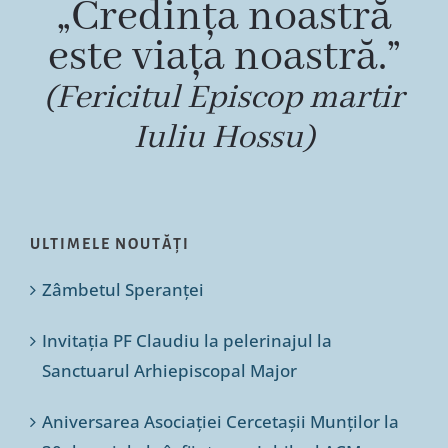
„Credința noastră
este viața noastră.”
(Fericitul Episcop martir
Iuliu Hossu)
ULTIMELE NOUTĂȚI
Zâmbetul Speranței
Invitația PF Claudiu la pelerinajul la
Sanctuarul Arhiepiscopal Major
Aniversarea Asociației Cercetașii Munților la