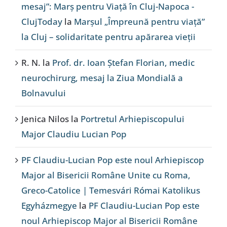
mesaj”: Marș pentru Viață în Cluj-Napoca -
ClujToday
la
Marșul „Împreună pentru viață”
la Cluj – solidaritate pentru apărarea vieții
R. N.
la
Prof. dr. Ioan Ștefan Florian, medic
neurochirurg, mesaj la Ziua Mondială a
Bolnavului
Jenica Nilos
la
Portretul Arhiepiscopului
Major Claudiu Lucian Pop
PF Claudiu-Lucian Pop este noul Arhiepiscop
Major al Bisericii Române Unite cu Roma,
Greco-Catolice | Temesvári Római Katolikus
Egyházmegye
la
PF Claudiu-Lucian Pop este
noul Arhiepiscop Major al Bisericii Române