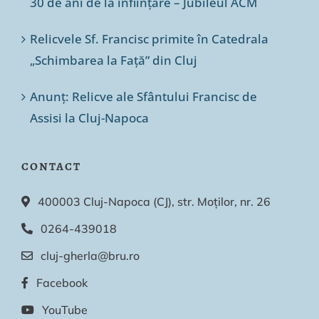
30 de ani de la înființare – Jubileul ACM
Relicvele Sf. Francisc primite în Catedrala
„Schimbarea la Față” din Cluj
Anunț: Relicve ale Sfântului Francisc de
Assisi la Cluj-Napoca
CONTACT
400003 Cluj-Napoca (CJ), str. Moților, nr. 26
0264-439018
cluj-gherla@bru.ro
Facebook
YouTube