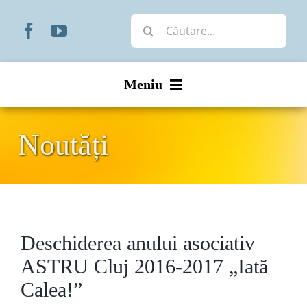
Skip
Cautare...
to
content
Meniu
Start
Noutăți
Noutăți
Prezentare
Deschiderea anului asociativ
Organizare
ASTRU Cluj 2016-2017 „Iată
Liturgic
Calea!”