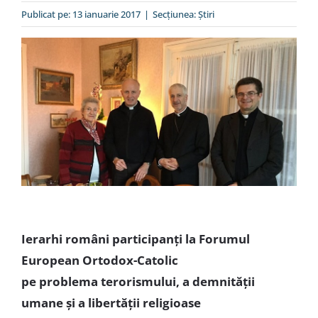
Special
Publicat pe: 13 ianuarie 2017
|
Secțiunea:
Ştiri
Ierarhi români participanți
la Forumul
European Ortodox-Catolic
pe problema terorismului, a demnității
umane și a libertății religioase