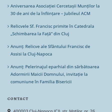
Aniversarea Asociației Cercetașii Munților la
30 de ani de la înființare – Jubileul ACM
Relicvele Sf. Francisc primite în Catedrala
„Schimbarea la Față” din Cluj
Anunț: Relicve ale Sfântului Francisc de
Assisi la Cluj-Napoca
Anunț: Pelerinajul eparhial din sărbătoarea
Adormirii Maicii Domnului, invitație la
comuniune în Familia Bisericii
CONTACT
400003 Cluj-Napoca (CJ), str. Moților, nr. 26