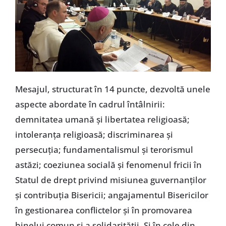
Mesajul, structurat în 14 puncte, dezvoltă unele
aspecte abordate în cadrul întâlnirii:
demnitatea umană și libertatea religioasă;
intoleranța religioasă; discriminarea și
persecuția; fundamentalismul și terorismul
astăzi; coeziunea socială și fenomenul fricii în
Statul de drept privind misiunea guvernanților
și contribuția Bisericii; angajamentul Bisericilor
în gestionarea conflictelor și în promovarea
binelui comun și a solidarității. Și în cele din