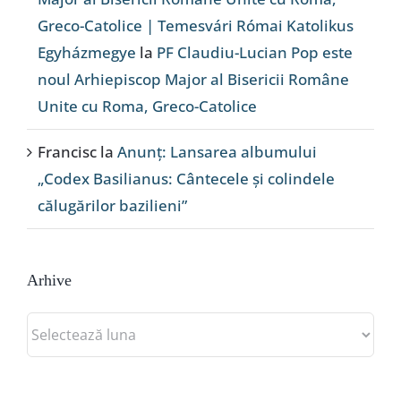
Greco-Catolice | Temesvári Római Katolikus
Egyházmegye
la
PF Claudiu-Lucian Pop este
noul Arhiepiscop Major al Bisericii Române
Unite cu Roma, Greco-Catolice
Francisc
la
Anunț: Lansarea albumului
„Codex Basilianus: Cântecele și colindele
călugărilor bazilieni”
Arhive
Arhive