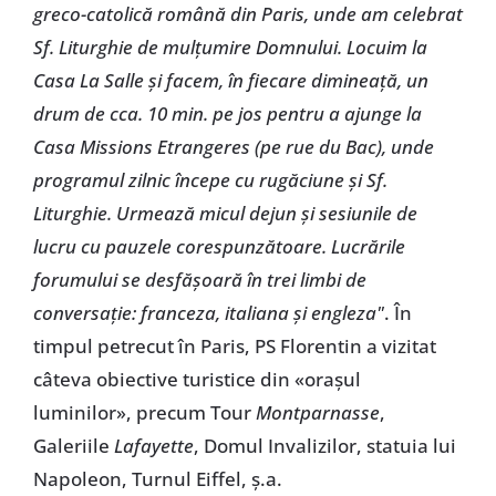
greco-catolică română din Paris, unde am celebrat
Sf. Liturghie de mulțumire Domnului. Locuim la
Casa La Salle și facem, în fiecare dimineață, un
drum de cca. 10 min. pe jos pentru a ajunge la
Casa Missions Etrangeres (pe rue du Bac), unde
programul zilnic începe cu rugăciune și Sf.
Liturghie. Urmează micul dejun și sesiunile de
lucru cu pauzele corespunzătoare. Lucrările
forumului se desfășoară în trei limbi de
conversație: franceza, italiana și engleza"
. În
timpul petrecut în Paris, PS Florentin a vizitat
câteva obiective turistice din «orașul
luminilor», precum Tour
Montparnasse
,
Galeriile
Lafayette
, Domul Invalizilor, statuia lui
Napoleon, Turnul Eiffel, ș.a.