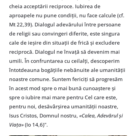
cheia acceptării reciproce. Iubirea de
aproapele nu pune condiții, nu face calcule (cf.
Mt 22,39). Dialogul adevărului între persoane
de religii sau convingeri diferite, este singura
cale de ieșire din situații de frică și excludere
reciprocă. Dialogul ne învață să devenim mai
umili. În confruntarea cu ceilalți, descoperim
întotdeauna bogățiile nebănuite ale umanității
noastre comune. Suntem fericiți să progresăm
în acest mod spre o mai bună cunoaștere și
spre o iubire mai mare pentru Cel care este,
pentru noi, desăvârșirea umanității noastre,
Isus Cristos, Domnul nostru,
«Calea, Adevărul și
Viața»
(Io 14,6)".