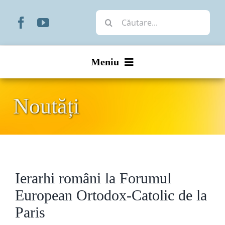
Skip
Cautare...
to
content
Meniu
Start
Noutăți
Noutăți
Prezentare
Ierarhi români la Forumul
Organizare
European Ortodox-Catolic de la
Liturgic
Paris