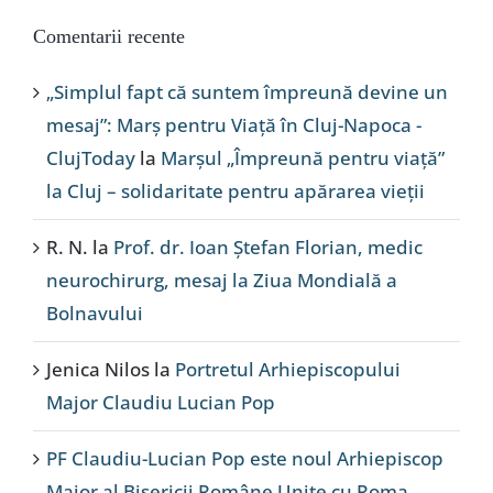
Comentarii recente
„Simplul fapt că suntem împreună devine un
mesaj”: Marș pentru Viață în Cluj-Napoca -
ClujToday
la
Marșul „Împreună pentru viață”
la Cluj – solidaritate pentru apărarea vieții
R. N.
la
Prof. dr. Ioan Ștefan Florian, medic
neurochirurg, mesaj la Ziua Mondială a
Bolnavului
Jenica Nilos
la
Portretul Arhiepiscopului
Major Claudiu Lucian Pop
PF Claudiu-Lucian Pop este noul Arhiepiscop
Major al Bisericii Române Unite cu Roma,