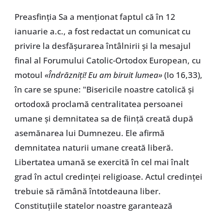
Preasfinția Sa a menționat faptul că în 12
ianuarie a.c., a fost redactat un comunicat cu
privire la desfășurarea întâlnirii și la mesajul
final al Forumului Catolic-Ortodox European, cu
motoul
«Îndrăzniți! Eu am biruit lumea»
(Io 16,33),
în care se spune: "Bisericile noastre catolică și
ortodoxă proclamă centralitatea persoanei
umane și demnitatea sa de ființă creată după
asemănarea lui Dumnezeu. Ele afirmă
demnitatea naturii umane creată liberă.
Libertatea umană se exercită în cel mai înalt
grad în actul credinței religioase. Actul credinței
trebuie să rămână întotdeauna liber.
Constituțiile statelor noastre garantează