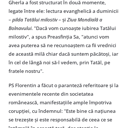
Gherla a fost structurat în două momente,
legate între ele: lectura evanghelică a duminicii
–
pilda Tatălui milostiv
– și
Ziua Mondială a
Bolnavului
. "Dacă vom cunoaște iubirea Tatălui
milostiv", a spus Preasfinția Sa, "atunci vom
avea puterea să ne recunoaștem ca fii vrednici
de această milă chiar dacă suntem păcătoși, iar
în cel de lângă noi să-l vedem, prin Tatăl, pe
fratele nostru".
PS Florentin a făcut o paranteză referitoare și la
evenimentele recente din societatea
românească, manifestațiile ample împotriva
corupției, cu îndemnul: "Este bine că națiunea
se trezește și este responsabilă de ceea ce se