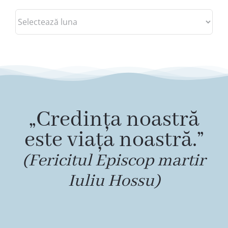
Arhive
„Credința noastră
este viața noastră.”
(Fericitul Episcop martir
Iuliu Hossu)