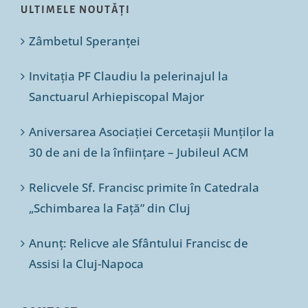
ULTIMELE NOUTĂȚI
Zâmbetul Speranței
Invitația PF Claudiu la pelerinajul la
Sanctuarul Arhiepiscopal Major
Aniversarea Asociației Cercetașii Munților la
30 de ani de la înființare – Jubileul ACM
Relicvele Sf. Francisc primite în Catedrala
„Schimbarea la Față” din Cluj
Anunț: Relicve ale Sfântului Francisc de
Assisi la Cluj-Napoca