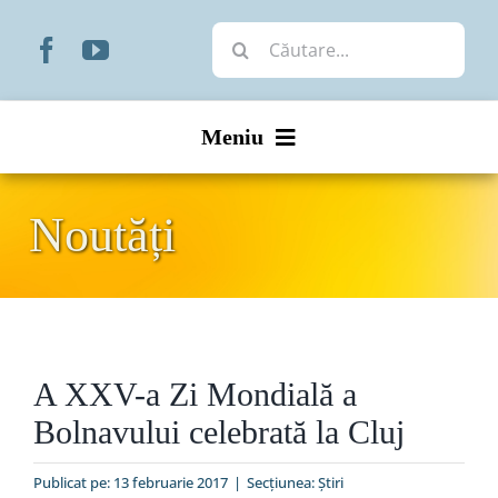
Skip
Cautare...
to
content
Meniu
Start
Noutăți
Noutăți
Prezentare
A XXV-a Zi Mondială a
Organizare
Bolnavului celebrată la Cluj
Liturgic
Publicat pe: 13 februarie 2017
|
Secțiunea:
Ştiri