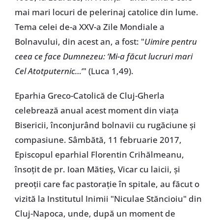
mai mari locuri de pelerinaj catolice din lume.
Tema celei de-a XXV-a Zile Mondiale a
Bolnavului, din acest an, a fost: "
Uimire pentru
ceea ce face Dumnezeu: ‘Mi-a făcut lucruri mari
Cel Atotputernic…
‘" (Luca 1,49).
Eparhia Greco-Catolică de Cluj-Gherla
celebrează anual acest moment din viața
Bisericii, înconjurând bolnavii cu rugăciune și
compasiune. Sâmbătă, 11 februarie 2017,
Episcopul eparhial Florentin Crihălmeanu,
însoțit de pr. Ioan Mătieș, Vicar cu laicii, și
preoții care fac pastorație în spitale, au făcut o
vizită la Institutul Inimii "Niculae Stăncioiu" din
Cluj-Napoca, unde, după un moment de