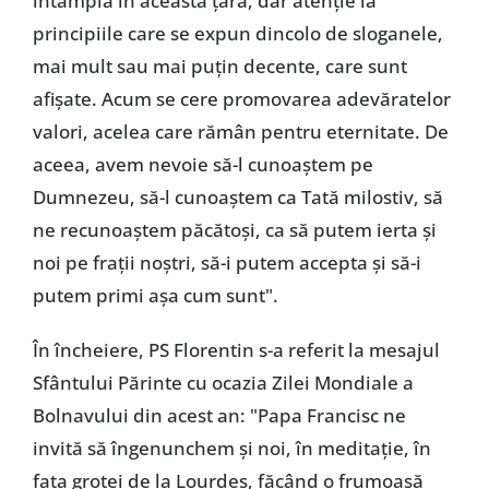
întâmplă în această țară, dar atenție la
principiile care se expun dincolo de sloganele,
mai mult sau mai puțin decente, care sunt
afișate. Acum se cere promovarea adevăratelor
valori, acelea care rămân pentru eternitate. De
aceea, avem nevoie să-l cunoaștem pe
Dumnezeu, să-l cunoaștem ca Tată milostiv, să
ne recunoaștem păcătoși, ca să putem ierta și
noi pe frații noștri, să-i putem accepta și să-i
putem primi așa cum sunt".
În încheiere, PS Florentin s-a referit la mesajul
Sfântului Părinte cu ocazia Zilei Mondiale a
Bolnavului din acest an: "Papa Francisc ne
invită să îngenunchem și noi, în meditație, în
fața grotei de la Lourdes, făcând o frumoasă