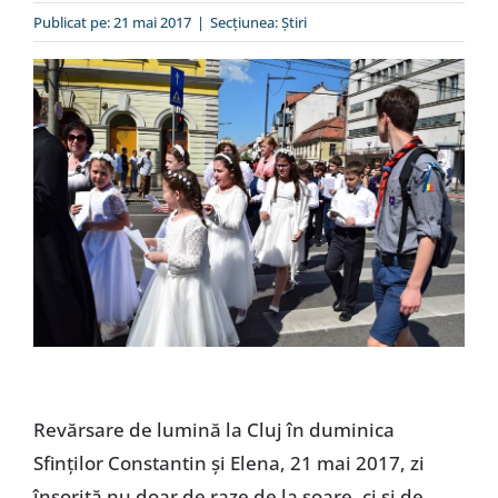
Special
Publicat pe: 21 mai 2017
|
Secțiunea:
Ştiri
Revărsare de lumină la Cluj în duminica
Sfinților Constantin și Elena, 21 mai 2017, zi
însorită nu doar de raze de la soare, ci și de