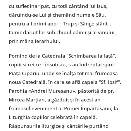
cu suflet înaripat, cu toții cântând lui Isus,
dăruindu-se Lui și chemând numele Său,
pentru a-l primi apoi – Trup și Sânge sfânt -,
tainic dăruit lor sub chipul pâinii și al vinului,
prin mâna Ierarhului.
Pornind de la Catedrala "Schimbarea la față",
copiii și cei ce-i însoțeau, s-au îndreptat spre
Piața Cipariu, unde se înalță tot mai frumoasă
noua Catedrală, în care se află capela "Sf. Iosif".
Parohia «Andrei Mureșanu», păstorită de pr.
Mircea Marțian, a găzduit și în acest an
frumosul eveniment al Primei Împărtășanii, la
Liturghia copiilor celebrată în capelă.
Răspunsurile liturgice și cântările purtând