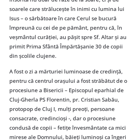
soarele care strălucește în inimi cu lumina lui
Isus – o sărbătoare în care Cerul se bucură
împreună cu cei de pe pământ, pentru că, în
veșmântul curăției, au pășit spre Sf. Altar și au
primit Prima Sfântă Împărtășanie 30 de copii
din școlile clujene.
A fost o zi a mărturiei luminoase de credință,
pentru că centrul orașului a fost străbătut de o
procesiune a Bisericii – Episcopul eparhial de
Cluj-Gherla PS Florentin, pr. Cristian Sabău,
protopop de Cluj I, mulți preoți, persoane
consacrate, credincioși -, dar o procesiune
condusă de copii – fetițe învesmântate ca mici
mirese ale Domnului, băieți luminoși ca îngeri