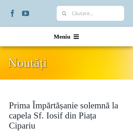
Skip
Cautare...
to
content
Meniu
Start
Noutăți
Noutăți
Prezentare
Prima Împărtășanie solemnă la
Organizare
capela Sf. Iosif din Piața
Liturgic
Cipariu