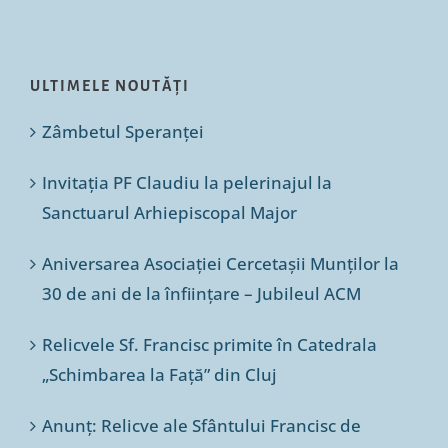
ULTIMELE NOUTĂȚI
Zâmbetul Speranței
Invitația PF Claudiu la pelerinajul la
Sanctuarul Arhiepiscopal Major
Aniversarea Asociației Cercetașii Munților la
30 de ani de la înființare – Jubileul ACM
Relicvele Sf. Francisc primite în Catedrala
„Schimbarea la Față” din Cluj
Anunț: Relicve ale Sfântului Francisc de