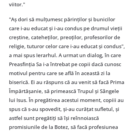
viitor."
"Aș dori să mulțumesc părinților și bunicilor
care i-au educat și i-au condus pe drumul vieții
creștine, cateheților, preoților, profesorilor de
religie, tuturor celor care i-au educat și condus",
a mai spus Ierarhul. A urmat un dialog, în care
Preasfinția Sa i-a întrebat pe copii dacă cunosc
motivul pentru care se află în această zi la
biserică. Ei au răspuns că au venit să facă Prima
Împărtășanie, să primească Trupul și Sângele
lui Isus. În pregătirea acestui moment, copiii au
spus că s-au spovedit, și-au curățat sufletul, și
astfel sunt pregătiți să își reînnoiască
promisiunile de la Botez, să facă profesiunea