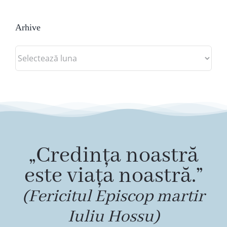
Arhive
Arhive
„Credința noastră
este viața noastră.”
(Fericitul Episcop martir
Iuliu Hossu)