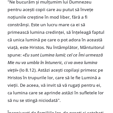
"Ne bucurăm și mulțumim lui Dumnezeu
pentru acești copii care au putut să învețe
noțiunile creștine în mod liber, fără a fi
constrânși. Este un lucru mare ca ei să
primească lumina credinței, să înțeleagă faptul
că unica lumină pe care o pot adora în această
viață, este Hristos. Nu întâmplător, Mântuitorul
spune:
«Eu sunt Lumina lumii; cel ce Îmi urmează
Mie nu va umbla în întuneric, ci va avea lumina
vieții»
(Io 8.12). Astăzi acești copilași primesc pe
Hristos în trupurile lor, care să le fie Lumină a
vieții. De aceea, vă invit să vă rugați pentru ei,
ca lumina care se aprinde astăzi în sufletele lor
să nu se stingă niciodată".
Înconjurați de familiile lor, de preoți și cateheți,