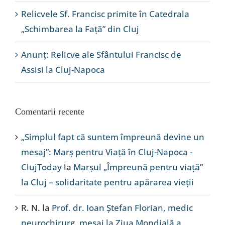
Relicvele Sf. Francisc primite în Catedrala
„Schimbarea la Față” din Cluj
Anunț: Relicve ale Sfântului Francisc de
Assisi la Cluj-Napoca
Comentarii recente
„Simplul fapt că suntem împreună devine un
mesaj”: Marș pentru Viață în Cluj-Napoca -
ClujToday
la
Marșul „Împreună pentru viață”
la Cluj – solidaritate pentru apărarea vieții
R. N.
la
Prof. dr. Ioan Ștefan Florian, medic
neurochirurg, mesaj la Ziua Mondială a