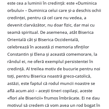
este cea a luminii în credință: este «Duminica
orbului» – Duminica celui care și-a deschis ochii
credinței, pentru că cel care nu vedea, a
devenit clarvăzător, nu doar fizic, dar mai cu
seamă spiritual. De asemenea, atât Biserica
Orientală cât și Biserica Occidentală,
celebrează în această zi memoria sfinților
Constantin și Elena și această comemorare, la
rândul ei, ne oferă exemplul persistentei în
credință. Al treilea motiv de bucurie pentru noi
toți, pentru Biserica noastră greco-catolică,
astăzi, este faptul că rodul muncii noastre se
află acum aici – acești tineri copilași, aceste
«flori ale Bisericii» frumos îmbrăcate. Ei ne dau
motivul să credem că vom avea un rod bogat în