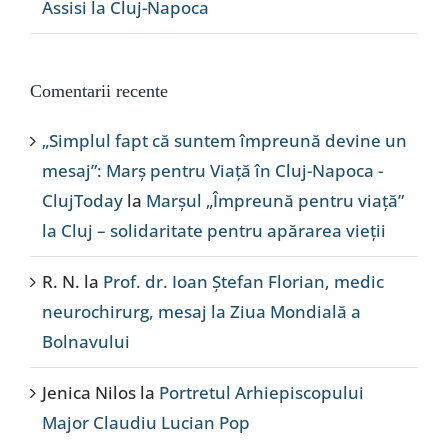
Assisi la Cluj-Napoca
Comentarii recente
„Simplul fapt că suntem împreună devine un
mesaj”: Marș pentru Viață în Cluj-Napoca -
ClujToday
la
Marșul „Împreună pentru viață”
la Cluj – solidaritate pentru apărarea vieții
R. N.
la
Prof. dr. Ioan Ștefan Florian, medic
neurochirurg, mesaj la Ziua Mondială a
Bolnavului
Jenica Nilos
la
Portretul Arhiepiscopului
Major Claudiu Lucian Pop