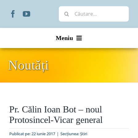
Skip
Cautare...
to
content
Meniu
Start
Noutăți
Noutăți
Prezentare
Pr. Călin Ioan Bot – noul
Organizare
Protosincel-Vicar general
Liturgic
Publicat pe: 22 iunie 2017
|
Secțiunea:
Ştiri