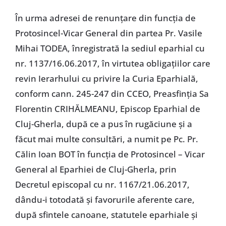
În urma adresei de renunțare din funcția de
Protosincel-Vicar General din partea Pr. Vasile
Mihai TODEA, înregistrată la sediul eparhial cu
nr. 1137/16.06.2017, în virtutea obligațiilor care
revin Ierarhului cu privire la Curia Eparhială,
conform cann. 245-247 din CCEO, Preasfinția Sa
Florentin CRIHĂLMEANU, Episcop Eparhial de
Cluj-Gherla, după ce a pus în rugăciune și a
făcut mai multe consultări, a numit pe Pc. Pr.
Călin Ioan BOT în funcția de Protosincel – Vicar
General al Eparhiei de Cluj-Gherla, prin
Decretul episcopal cu nr. 1167/21.06.2017,
dându-i totodată și favorurile aferente care,
după sfintele canoane, statutele eparhiale și