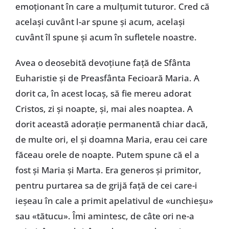
emoționant în care a mulțumit tuturor. Cred că
același cuvânt l-ar spune și acum, același
cuvânt îl spune și acum în sufletele noastre.
Avea o deosebită devoțiune față de Sfânta
Euharistie și de Preasfânta Fecioară Maria. A
dorit ca, în acest locaș, să fie mereu adorat
Cristos, zi și noapte, și, mai ales noaptea. A
dorit această adorație permanentă chiar dacă,
de multe ori, el și doamna Maria, erau cei care
făceau orele de noapte. Putem spune că el a
fost și Maria și Marta. Era generos și primitor,
pentru purtarea sa de grijă față de cei care-i
ieșeau în cale a primit apelativul de «unchieșu»
sau «tătucu». Îmi amintesc, de câte ori ne-a