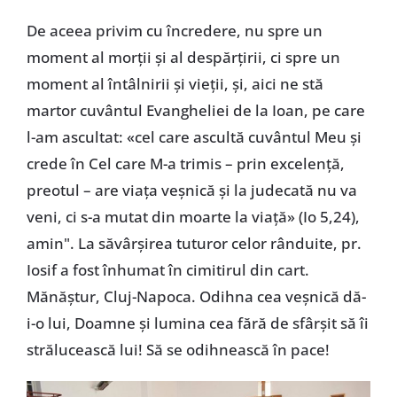
De aceea privim cu încredere, nu spre un
moment al morții și al despărțirii, ci spre un
moment al întâlnirii și vieții, și, aici ne stă
martor cuvântul Evangheliei de la Ioan, pe care
l-am ascultat: «cel care ascultă cuvântul Meu și
crede în Cel care M-a trimis – prin excelență,
preotul – are viața veșnică și la judecată nu va
veni, ci s-a mutat din moarte la viață» (Io 5,24),
amin". La săvârșirea tuturor celor rânduite, pr.
Iosif a fost înhumat în cimitirul din cart.
Mănăștur, Cluj-Napoca. Odihna cea veșnică dă-
i-o lui, Doamne și lumina cea fără de sfârșit să îi
strălucească lui! Să se odihnească în pace!