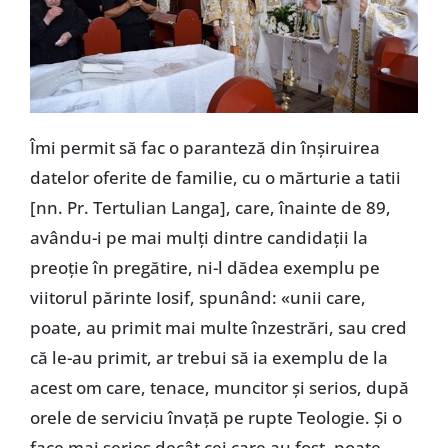
Îmi permit să fac o paranteză din înșiruirea
datelor oferite de familie, cu o mărturie a tatii
[nn. Pr. Tertulian Langa], care, înainte de 89,
avându-i pe mai mulți dintre candidații la
preoție în pregătire, ni-l dădea exemplu pe
viitorul părinte Iosif, spunând: «unii care,
poate, au primit mai multe înzestrări, sau cred
că le-au primit, ar trebui să ia exemplu de la
acest om care, tenace, muncitor și serios, după
orele de serviciu învață pe rupte Teologie. Și o
face mai serios decât cei care au fost, poate,