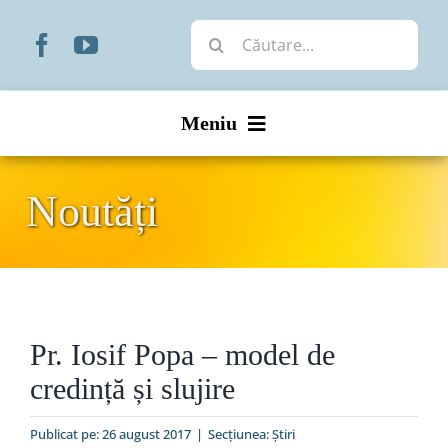
Skip
Cautare...
to
content
Meniu
Start
Noutăți
Noutăți
Prezentare
Pr. Iosif Popa – model de
Organizare
credință și slujire
Liturgic
Publicat pe: 26 august 2017
|
Secțiunea:
Ştiri