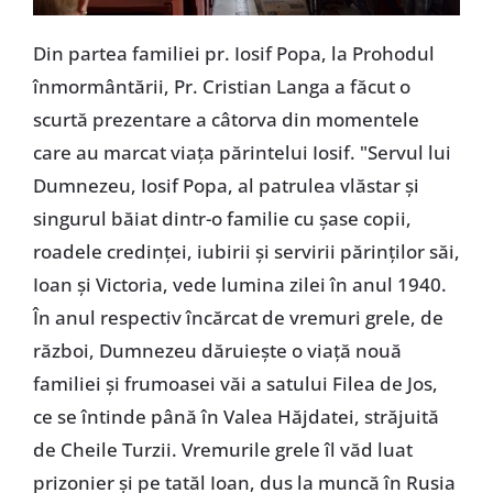
Din partea familiei pr. Iosif Popa, la Prohodul
înmormântării, Pr. Cristian Langa a făcut o
scurtă prezentare a câtorva din momentele
care au marcat viața părintelui Iosif. "Servul lui
Dumnezeu, Iosif Popa, al patrulea vlăstar și
singurul băiat dintr-o familie cu șase copii,
roadele credinței, iubirii și servirii părinților săi,
Ioan și Victoria, vede lumina zilei în anul 1940.
În anul respectiv încărcat de vremuri grele, de
război, Dumnezeu dăruiește o viață nouă
familiei și frumoasei văi a satului Filea de Jos,
ce se întinde până în Valea Hăjdatei, străjuită
de Cheile Turzii. Vremurile grele îl văd luat
prizonier și pe tatăl Ioan, dus la muncă în Rusia