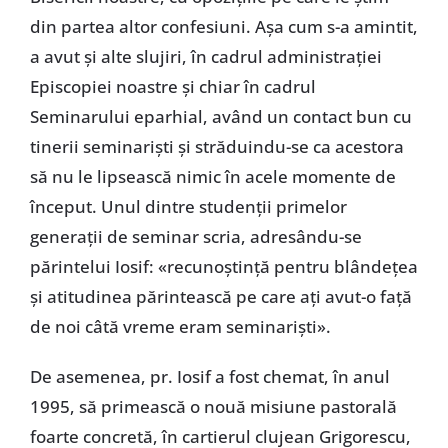
din partea altor confesiuni. Așa cum s-a amintit,
a avut și alte slujiri, în cadrul administrației
Episcopiei noastre și chiar în cadrul
Seminarului eparhial, având un contact bun cu
tinerii seminariști și străduindu-se ca acestora
să nu le lipsească nimic în acele momente de
început. Unul dintre studenții primelor
generații de seminar scria, adresându-se
părintelui Iosif: «recunoștință pentru blândețea
și atitudinea părintească pe care ați avut-o față
de noi câtă vreme eram seminariști».
De asemenea, pr. Iosif a fost chemat, în anul
1995, să primească o nouă misiune pastorală
foarte concretă, în cartierul clujean Grigorescu,