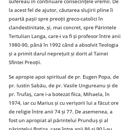
sufereau în continuare consecințele vremii. De
la acest fel de ajutor, căutarea slujirii pline îi
poartă pașii spre preoții greco-catolici în
clandestinitate, și, mai concret, spre Părintele
Tertulian Langa, care-i va fi și profesor între anii
1980-90, până în 1992 când a absolvit Teologia
și a primit darul neprețuit și dorit al Tainei
Sfintei Preoții.
Se apropie apoi spiritual de pr. Eugen Popa, de
pr. Iustin Sabău, de pr. Vasile Ungureanu și de
pr. Trufaș, care i-a botezat fiica, Mihaela, în
1974, iar cu Marius și cu verișorii lui a făcut ore
de religie între anii 74 și 77. De asemenea, a
fost un apropiat al părintelui Prunduș și al
părintelui Botiza, care între anii 86 și 90 l-au