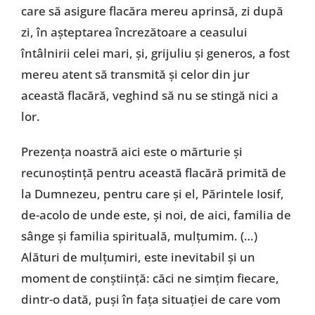
care să asigure flacăra mereu aprinsă, zi după
zi, în așteptarea încrezătoare a ceasului
întâlnirii celei mari, și, grijuliu și generos, a fost
mereu atent să transmită și celor din jur
această flacără, veghind să nu se stingă nici a
lor.
Prezența noastră aici este o mărturie și
recunoștință pentru această flacără primită de
la Dumnezeu, pentru care și el, Părintele Iosif,
de-acolo de unde este, și noi, de aici, familia de
sânge și familia spirituală, mulțumim. (…)
Alături de mulțumiri, este inevitabil și un
moment de conștiință: căci ne simțim fiecare,
dintr-o dată, puși în fața situației de care vom