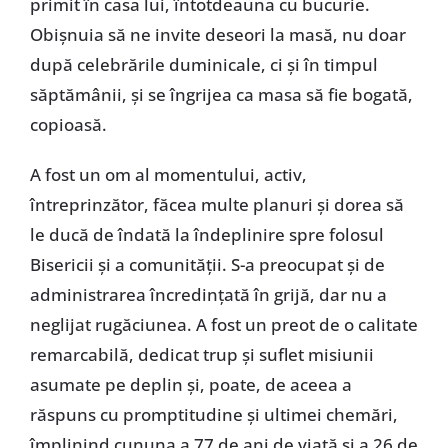
primit în casa lui, întotdeauna cu bucurie.
Obișnuia să ne invite deseori la masă, nu doar
după celebrările duminicale, ci și în timpul
săptămânii, și se îngrijea ca masa să fie bogată,
copioasă.
A fost un om al momentului, activ,
întreprinzător, făcea multe planuri și dorea să
le ducă de îndată la îndeplinire spre folosul
Bisericii și a comunității. S-a preocupat și de
administrarea încredințată în grijă, dar nu a
neglijat rugăciunea. A fost un preot de o calitate
remarcabilă, dedicat trup și suflet misiunii
asumate pe deplin și, poate, de aceea a
răspuns cu promptitudine și ultimei chemări,
împlinind cununa a 77 de ani de viață și a 26 de