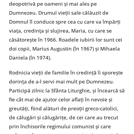
deopotrivă pe oameni și mai ales pe
Dumnezeu. Drumul vieții sale călăuzit de
Domnul îl conduce spre cea cu care va împărți
viața, credința și slujirea, Maria, cu care se
căsătorește în 1966. Roadele iubirii lor sunt cei
doi copii, Marius Augustin (în 1967) și Mihaela
Daniela (în 1974).
Rodnicia vieții de familie în credință îi sporește
dorința de a-l servi mai mult pe Dumnezeu.
Participă zilnic la Sfânta Liturghie, și încearcă să
fie cât mai de ajutor celor aflați în nevoie și
greutăți, fiind alături de preoții greco-catolici,
de călugări și călugărițe, de cei care au trecut
prin închisorile regimului comunist și care