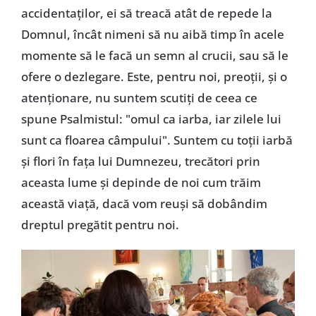
accidentaților, ei să treacă atât de repede la
Domnul, încât nimeni să nu aibă timp în acele
momente să le facă un semn al crucii, sau să le
ofere o dezlegare. Este, pentru noi, preoții, și o
atenționare, nu suntem scutiți de ceea ce
spune Psalmistul: "omul ca iarba, iar zilele lui
sunt ca floarea câmpului". Suntem cu toții iarbă
și flori în fața lui Dumnezeu, trecători prin
aceasta lume și depinde de noi cum trăim
această viață, dacă vom reuși să dobândim
dreptul pregătit pentru noi.