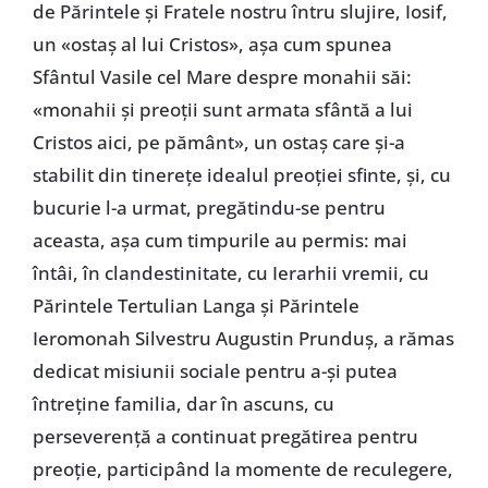
de Părintele și Fratele nostru întru slujire, Iosif,
un «ostaș al lui Cristos», așa cum spunea
Sfântul Vasile cel Mare despre monahii săi:
«monahii și preoții sunt armata sfântă a lui
Cristos aici, pe pământ», un ostaș care și-a
stabilit din tinerețe idealul preoției sfinte, și, cu
bucurie l-a urmat, pregătindu-se pentru
aceasta, așa cum timpurile au permis: mai
întâi, în clandestinitate, cu Ierarhii vremii, cu
Părintele Tertulian Langa și Părintele
Ieromonah Silvestru Augustin Prunduș, a rămas
dedicat misiunii sociale pentru a-și putea
întreține familia, dar în ascuns, cu
perseverență a continuat pregătirea pentru
preoție, participând la momente de reculegere,