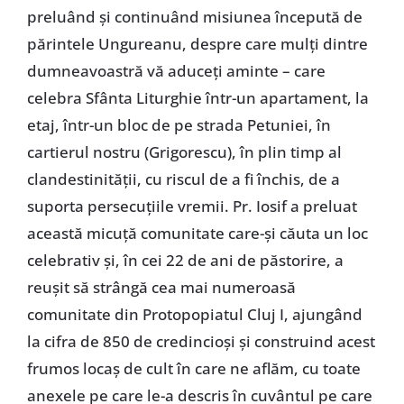
preluând și continuând misiunea începută de
părintele Ungureanu, despre care mulți dintre
dumneavoastră vă aduceți aminte – care
celebra Sfânta Liturghie într-un apartament, la
etaj, într-un bloc de pe strada Petuniei, în
cartierul nostru (Grigorescu), în plin timp al
clandestinității, cu riscul de a fi închis, de a
suporta persecuțiile vremii. Pr. Iosif a preluat
această micuță comunitate care-și căuta un loc
celebrativ și, în cei 22 de ani de păstorire, a
reușit să strângă cea mai numeroasă
comunitate din Protopopiatul Cluj I, ajungând
la cifra de 850 de credincioși și construind acest
frumos locaș de cult în care ne aflăm, cu toate
anexele pe care le-a descris în cuvântul pe care