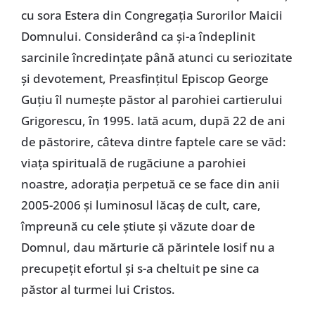
cu sora Estera din Congregația Surorilor Maicii
Domnului. Considerând ca și-a îndeplinit
sarcinile încredințate până atunci cu seriozitate
și devotement, Preasfințitul Episcop George
Guțiu îl numește păstor al parohiei cartierului
Grigorescu, în 1995. Iată acum, după 22 de ani
de păstorire, câteva dintre faptele care se văd:
viața spirituală de rugăciune a parohiei
noastre, adorația perpetuă ce se face din anii
2005-2006 și luminosul lăcaș de cult, care,
împreună cu cele știute și văzute doar de
Domnul, dau mărturie că părintele Iosif nu a
precupețit efortul și s-a cheltuit pe sine ca
păstor al turmei lui Cristos.