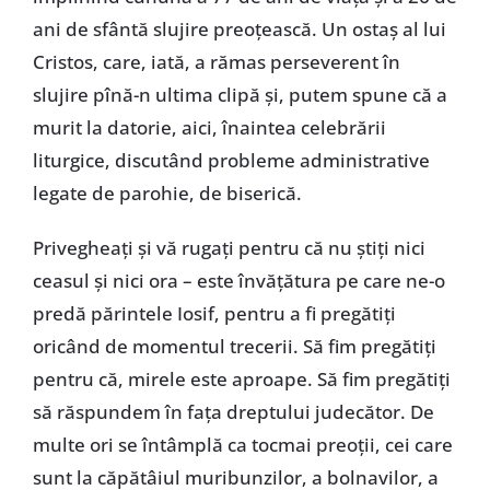
ani de sfântă slujire preoțească. Un ostaș al lui
Cristos, care, iată, a rămas perseverent în
slujire pînă-n ultima clipă și, putem spune că a
murit la datorie, aici, înaintea celebrării
liturgice, discutând probleme administrative
legate de parohie, de biserică.
Privegheați și vă rugați pentru că nu știți nici
ceasul și nici ora – este învățătura pe care ne-o
predă părintele Iosif, pentru a fi pregătiți
oricând de momentul trecerii. Să fim pregătiți
pentru că, mirele este aproape. Să fim pregătiți
să răspundem în fața dreptului judecător. De
multe ori se întâmplă ca tocmai preoții, cei care
sunt la căpătâiul muribunzilor, a bolnavilor, a