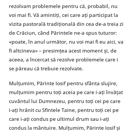
rezolvam problemele pentru că, probabil, nu
voi mai fi. Vă amintiți, cei care ați participat la
vizita pastorală tradițională din cea de-a treia zi
de Crăciun, când Părintele ne-a spus tuturor:
«poate, în anul următor, nu voi mai fi eu aici, va
fi altcineva» – presimțea acest moment și, de
aceea, a încercat să rezolve problemele care i
se păreau că trebuie rezolvate.
Mulțumim, Părinte Iosif pentru sfânta slujire,
mulțumim pentru toți aceia pe care i-ați învățat
cuvântul lui Dumnezeu, pentru toți cei pe care
i-ați hrănit cu Sfintele Taine, pentru toți cei pe
care i-ați condus pe ultimul drum sau i-ați
condus la mântuire. Mulțumim, Părinte Iosif și