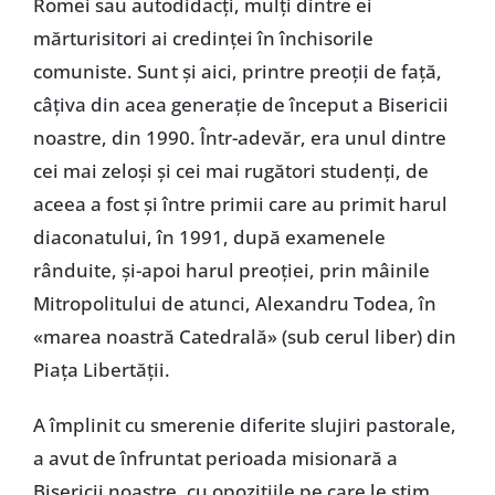
Romei sau autodidacți, mulți dintre ei
mărturisitori ai credinței în închisorile
comuniste. Sunt și aici, printre preoții de față,
câțiva din acea generație de început a Bisericii
noastre, din 1990. Într-adevăr, era unul dintre
cei mai zeloși și cei mai rugători studenți, de
aceea a fost și între primii care au primit harul
diaconatului, în 1991, după examenele
rânduite, și-apoi harul preoției, prin mâinile
Mitropolitului de atunci, Alexandru Todea, în
«marea noastră Catedrală» (sub cerul liber) din
Piața Libertății.
A împlinit cu smerenie diferite slujiri pastorale,
a avut de înfruntat perioada misionară a
Bisericii noastre, cu opozițiile pe care le știm