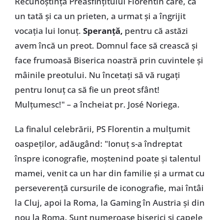
Recunoștință Preasfințitului Florentin care, ca
un tată și ca un prieten, a urmat și a îngrijit
vocația lui Ionuț.
Speranță,
pentru că astăzi
avem încă un preot. Domnul face să crească și
face frumoasă Biserica noastră prin cuvintele și
mâinile preotului. Nu încetați să vă rugați
pentru Ionuț ca să fie un preot sfânt!
Mulțumesc!" – a încheiat pr. José Noriega.
La finalul celebrării, PS Florentin a mulțumit
oaspeților, adăugând: "Ionuț s-a îndreptat
înspre iconografie, moștenind poate și talentul
mamei, venit ca un har din familie și a urmat cu
perseverență cursurile de iconografie, mai întâi
la Cluj, apoi la Roma, la Gaming în Austria și din
nou la Roma. Sunt numeroase biserici și capele