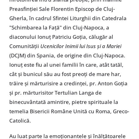
Preasfinției Sale Florentin Episcop de Cluj-
Gherla, în cadrul Sfintei Liturghii din Catedrala
"Schimbarea la Față" din Cluj-Napoca, a
diaconului Ionuț Patriciu Goția, călugăr al
Comunității
Ucenicilor Inimii lui Isus și a Mariei
(DCJM) din Spania, de origine din Cluj-Napoca.
Ionuț este fiu al unei familii în care, atât tatăl,
cât și bunicul său au fost preoți de mare har,
trăire și mărturisire a credinței, pr. Anton Goția
și pr. mărturisitor Tertulian Langa de
binecuvântată amintire, pietre spirituale la
temelia Bisericii Române Unită cu Roma, Greco-
Catolică.
Au luat parte la emoționantele și înălțătoarele