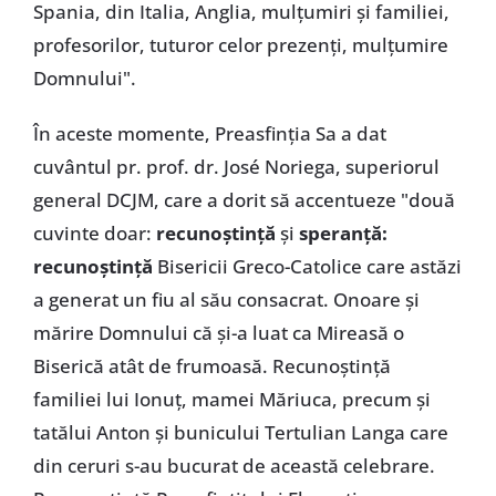
Spania, din Italia, Anglia, mulțumiri și familiei,
profesorilor, tuturor celor prezenți, mulțumire
Domnului".
În aceste momente, Preasfinția Sa a dat
cuvântul pr. prof. dr. José Noriega, superiorul
general DCJM, care a dorit să accentueze "două
cuvinte doar:
recunoștință
și
speranță:
recunoștință
Bisericii Greco-Catolice care astăzi
a generat un fiu al său consacrat. Onoare și
mărire Domnului că și-a luat ca Mireasă o
Biserică atât de frumoasă. Recunoștință
familiei lui Ionuț, mamei Măriuca, precum și
tatălui Anton și bunicului Tertulian Langa care
din ceruri s-au bucurat de această celebrare.