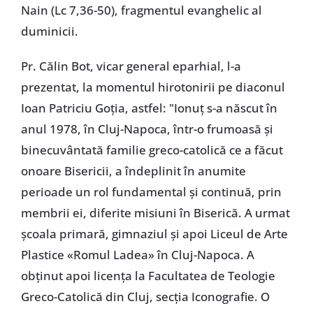
Nain (Lc 7,36-50), fragmentul evanghelic al
duminicii.
Pr. Călin Bot, vicar general eparhial, l-a
prezentat, la momentul hirotonirii pe diaconul
Ioan Patriciu Goția, astfel: "Ionuț s-a născut în
anul 1978, în Cluj-Napoca, într-o frumoasă și
binecuvântată familie greco-catolică ce a făcut
onoare Bisericii, a îndeplinit în anumite
perioade un rol fundamental și continuă, prin
membrii ei, diferite misiuni în Biserică. A urmat
școala primară, gimnaziul și apoi Liceul de Arte
Plastice «Romul Ladea» în Cluj-Napoca. A
obținut apoi licența la Facultatea de Teologie
Greco-Catolică din Cluj, secția Iconografie. O