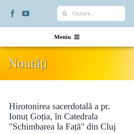
Skip
Cautare...
to
content
Meniu
Start
Noutăți
Noutăți
Prezentare
Hirotonirea sacerdotală a pr.
Organizare
Ionuț Goția, în Catedrala
Liturgic
"Schimbarea la Față" din Cluj