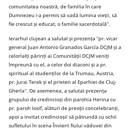
comunitatea noastră, de familia în care
Dumnezeu i-a permis să vadă lumina vieții, să
fie crescut și educat, o familie sacerdotală".
Ierarhul clujean a salutat și prezența "pr. vicar
general Juan Antonio Granados García DCJM și a
celorlalți părinți ai Comunității DCJM veniți
împreună cu el, a celor doi diaconi și a pr.
spiritual al studenților de la Trumau, Austria,
pr. Jurai Terek și el prieten al Eparhiei de Cluj-
Gherla". De asemenea, a salutat prezența
grupului de credincioși din parohia Herina cu
pr. paroh Iosif, alături de preoții concelebranți,
apoi a invitat credincioșii să pătrundă cu ochii
sufletului în scena Învierii fiului văduvei din