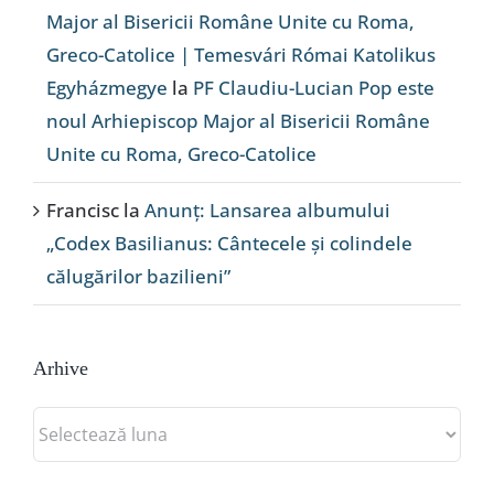
Major al Bisericii Române Unite cu Roma,
Greco-Catolice | Temesvári Római Katolikus
Egyházmegye
la
PF Claudiu-Lucian Pop este
noul Arhiepiscop Major al Bisericii Române
Unite cu Roma, Greco-Catolice
Francisc
la
Anunț: Lansarea albumului
„Codex Basilianus: Cântecele și colindele
călugărilor bazilieni”
Arhive
Arhive