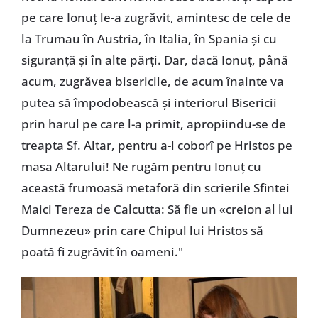
pe care Ionuț le-a zugrăvit, amintesc de cele de
la Trumau în Austria, în Italia, în Spania și cu
siguranță și în alte părți. Dar, dacă Ionuț, până
acum, zugrăvea bisericile, de acum înainte va
putea să împodobească și interiorul Bisericii
prin harul pe care l-a primit, apropiindu-se de
treapta Sf. Altar, pentru a-l coborî pe Hristos pe
masa Altarului! Ne rugăm pentru Ionuț cu
această frumoasă metaforă din scrierile Sfintei
Maici Tereza de Calcutta: Să fie un «creion al lui
Dumnezeu» prin care Chipul lui Hristos să
poată fi zugrăvit în oameni."