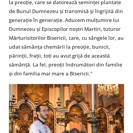
la preoție, care se datorează seminței plantate
de Bunul Dumnezeu și transmisă și îngrijită din
generație în generație. Aducem mulțumire lui
Dumnezeu și Episcopilor noștri Martiri, tuturor
Mărturisitorilor Bisericii, care, cu sângele lor, au
udat sămânța chemării la preoție, bunicii,
părinții, frații, toți au avut grijă de această
sămânță. La fel, preoții îndrumători din familie
și din familia mai mare a Bisericii."