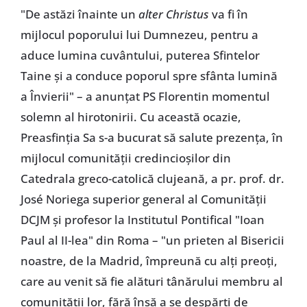
"De astăzi înainte un
alter Christus
va fi în
mijlocul poporului lui Dumnezeu, pentru a
aduce lumina cuvântului, puterea Sfintelor
Taine și a conduce poporul spre sfânta lumină
a Învierii" – a anunțat PS Florentin momentul
solemn al hirotonirii. Cu această ocazie,
Preasfinția Sa s-a bucurat să salute prezența, în
mijlocul comunității credincioșilor din
Catedrala greco-catolică clujeană, a pr. prof. dr.
José Noriega superior general al Comunității
DCJM și profesor la Institutul Pontifical "Ioan
Paul al II-lea" din Roma – "un prieten al Bisericii
noastre, de la Madrid, împreună cu alți preoți,
care au venit să fie alături tânărului membru al
comunității lor, fără însă a se despărți de