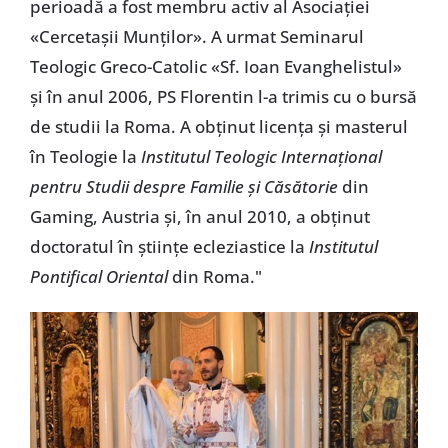
perioadă a fost membru activ al Asociației
«Cercetașii Munților». A urmat Seminarul
Teologic Greco-Catolic «Sf. Ioan Evanghelistul»
și în anul 2006, PS Florentin l-a trimis cu o bursă
de studii la Roma. A obținut licența și masterul
în Teologie la
Institutul Teologic Internațional
pentru Studii despre Familie și Căsătorie
din
Gaming, Austria și, în anul 2010, a obținut
doctoratul în științe ecleziastice la
Institutul
Pontifical Oriental
din Roma."