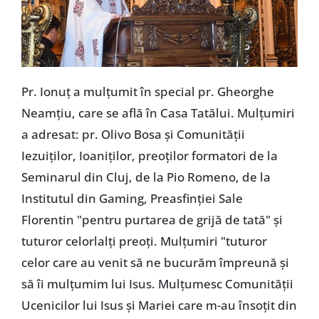
Pr. Ionuț a mulțumit în special pr. Gheorghe
Neamțiu, care se află în Casa Tatălui. Mulțumiri
a adresat: pr. Olivo Bosa și Comunității
Iezuiților, Ioaniților, preoților formatori de la
Seminarul din Cluj, de la Pio Romeno, de la
Institutul din Gaming, Preasfinției Sale
Florentin "pentru purtarea de grijă de tată" și
tuturor celorlalți preoți. Mulțumiri "tuturor
celor care au venit să ne bucurăm împreună și
să îi mulțumim lui Isus. Mulțumesc Comunității
Ucenicilor lui Isus și Mariei care m-au însoțit din