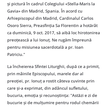
și pictură în cadrul Colegiului «Stella-Maris la
Gavia» din Madrid, Spania. În acord cu
Arhiepiscopul din Madrid, Cardinalul Carlos
Osoro Sierra, Preasfinția Sa Florentin a hotărât
ca duminică, 9 oct. 2017, să aibă loc hirotonirea
preoțească a lui Ionuț. Ne rugăm împreună
pentru misiunea sacerdotală a pr. Ioan
Patriciu."
La încheierea Sfintei Liturghii, după ce a primit,
prin mâinile Episcopului, marele dar al
preoției, pr. Ionuț a rostit câteva cuvinte prin
care și-a exprimat, din adâncul sufletului,
bucuria, emoția și recunoștința: "Astăzi e zi de
bucurie și de mulțumire pentru rodul chemării