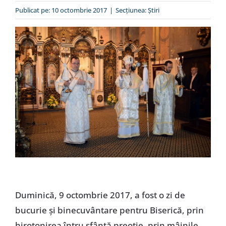
Special
Publicat pe: 10 octombrie 2017
|
Secțiunea:
Ştiri
Duminică, 9 octombrie 2017, a fost o zi de
bucurie și binecuvântare pentru Biserică, prin
hirotonirea întru sfântă preoție, prin mâinile