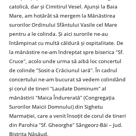
catolică, dar și Cimitirul Vesel. Ajunși la Baia
Mare, am hotărât să mergem la Mănăstirea
surorilor Ordinului Sfântului Vasile cel Mare
pentru a le colinda. Și aici surorile ne-au
întâmpinat cu multă căldură și ospitalitate. De
la mănăstire ne-am îndreptat spre biserica "Sf.
Cruce", acolo unde urma să aibă loc concertul
de colinde "Sosit-a Crăciunul iară". În cadrul
concertului ne-am bucurat să vedem colindând
și corul de tineri "Laudate Dominum" al
mănăstirii "Maica Îndurerată" (Congregația
Surorilor Maicii Domnului) din Sighetu
Marmației, care a venit însoțit de corul de tineri
din Parohia "Sf. Gheorghe" Sângeorz-Băi – Jud.
Bistrița Năsăud.