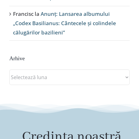
Francisc
la
Anunț: Lansarea albumului
„Codex Basilianus: Cântecele și colindele
călugărilor bazilieni”
Arhive
Arhive
„Credința noastră