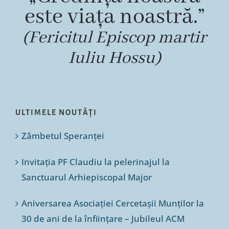
este viața noastră.”
(Fericitul Episcop martir
Iuliu Hossu)
ULTIMELE NOUTĂȚI
Zâmbetul Speranței
Invitația PF Claudiu la pelerinajul la
Sanctuarul Arhiepiscopal Major
Aniversarea Asociației Cercetașii Munților la
30 de ani de la înființare – Jubileul ACM