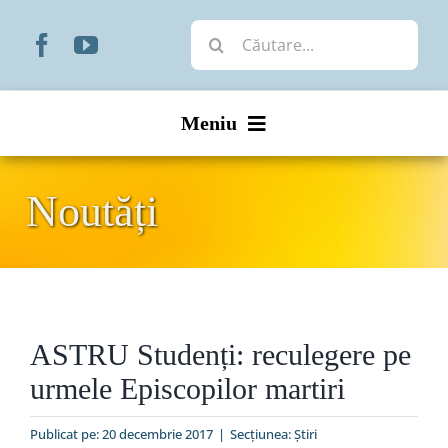
Skip
Cautare...
to
content
Meniu
Start
Noutăți
Noutăți
Prezentare
ASTRU Studenți: reculegere pe
Organizare
urmele Episcopilor martiri
Liturgic
Publicat pe: 20 decembrie 2017
|
Secțiunea:
Ştiri