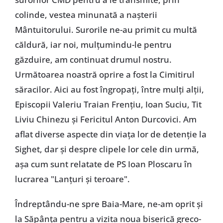
colinde, vestea minunată a nașterii
Mântuitorului. Surorile ne-au primit cu multă
căldură, iar noi, mulțumindu-le pentru
găzduire, am continuat drumul nostru.
Următoarea noastră oprire a fost la Cimitirul
săracilor. Aici au fost îngropați, între mulți alții,
Episcopii Valeriu Traian Frențiu, Ioan Suciu, Tit
Liviu Chinezu și Fericitul Anton Durcovici. Am
aflat diverse aspecte din viața lor de detenție la
Sighet, dar și despre clipele lor cele din urmă,
așa cum sunt relatate de PS Ioan Ploscaru în
lucrarea "Lanțuri și teroare".
Îndreptându-ne spre Baia-Mare, ne-am oprit și
la Săpânța pentru a vizita noua biserică greco-