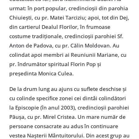
urmat: în port popular, credincioșii din parohia
Chiuiești, cu pr. Matei Tarciziu; apoi, tot din Dej,
din cartierul Dealul Florilor, în frumoase
costume tradiționale, credincioșii parohiei Sf.
Anton de Padova, cu pr. Călin Moldovan. Au
colindat apoi membri ai Reuniunii Mariane, cu
pr. îndrumător spiritual Florin Pop și
președinta Monica Culea.
De la drum lung au ajuns cu suflete deschise și
cu colinde specifice zonei cei dintâi colindători
la Episcopie (în anul 2003), credincioșii parohiei
Păușa, cu pr. Mirel Cristea. Un mare număr de
persoane consacrate au adus în continuare
vestea Nașterii Mântuitorului. Din acest grup au