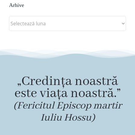
Arhive
Arhive
„Credința noastră
este viața noastră.”
(Fericitul Episcop martir
Iuliu Hossu)