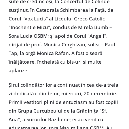
sute de credincioși, la Concertul de Colinde
susținut, în Catedrala Schimbarea la Față, de
Corul "Vox Lucis" al Liceului Greco-Catolic
"Inochentie Micu", condus de Mirela Bumb –
Sora Lucia OSBM; și apoi de Corul "Angeli",
dirijat de prof. Monica Cerghizan, solist – Paul
Țap, la orgă Monica Răfan. A fost o seară
înălțătoare, încheiată cu bis-uri și multe
aplauze.
Șirul colindătorilor a continuat în cea de-a treia
zi dedicată colindelor, miercuri, 20 decembrie.
Primii vestitori plini de entuziasm au fost copiii
din Grupa Curcubeului de la Grădinița "Sf.
Ana", a Surorilor Baziliene; ei au venit cu
educatoarea lor, sora Maximiliana OSBM. Au