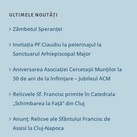
ULTIMELE NOUTĂȚI
Zâmbetul Speranței
Invitația PF Claudiu la pelerinajul la
Sanctuarul Arhiepiscopal Major
Aniversarea Asociației Cercetașii Munților la
30 de ani de la înființare – Jubileul ACM
Relicvele Sf. Francisc primite în Catedrala
„Schimbarea la Față” din Cluj
Anunț: Relicve ale Sfântului Francisc de
Assisi la Cluj-Napoca