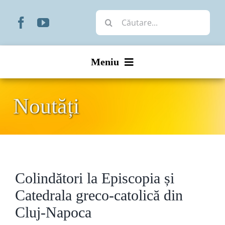
Skip
Cautare...
to
content
Meniu
Start
Noutăți
Noutăți
Prezentare
Colindători la Episcopia și
Organizare
Catedrala greco-catolică din
Liturgic
Cluj-Napoca