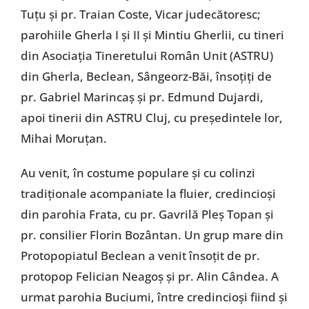
Tuțu și pr. Traian Coste, Vicar judecătoresc;
parohiile Gherla I și II și Mintiu Gherlii, cu tineri
din Asociația Tineretului Român Unit (ASTRU)
din Gherla, Beclean, Sângeorz-Băi, însoțiți de
pr. Gabriel Marincaș și pr. Edmund Dujardi,
apoi tinerii din ASTRU Cluj, cu președintele lor,
Mihai Moruțan.
Au venit, în costume populare și cu colinzi
tradiționale acompaniate la fluier, credincioși
din parohia Frata, cu pr. Gavrilă Pleș Topan și
pr. consilier Florin Bozântan. Un grup mare din
Protopopiatul Beclean a venit însoțit de pr.
protopop Felician Neagoș și pr. Alin Cândea. A
urmat parohia Buciumi, între credincioși fiind și