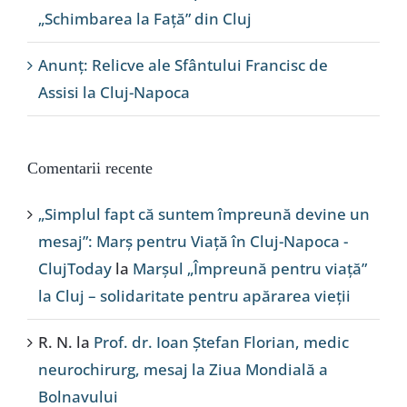
„Schimbarea la Față” din Cluj
Anunț: Relicve ale Sfântului Francisc de
Assisi la Cluj-Napoca
Comentarii recente
„Simplul fapt că suntem împreună devine un
mesaj”: Marș pentru Viață în Cluj-Napoca -
ClujToday
la
Marșul „Împreună pentru viață”
la Cluj – solidaritate pentru apărarea vieții
R. N.
la
Prof. dr. Ioan Ștefan Florian, medic
neurochirurg, mesaj la Ziua Mondială a
Bolnavului