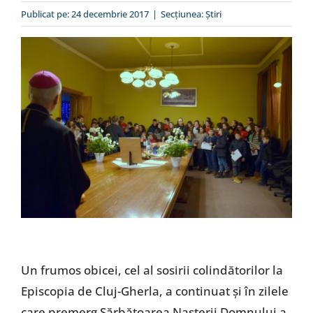
Special
Publicat pe: 24 decembrie 2017
|
Secțiunea:
Ştiri
Un frumos obicei, cel al sosirii colindătorilor la
Episcopia de Cluj-Gherla, a continuat și în zilele
care premerg Sărbătoarea Nașterii Domnului a