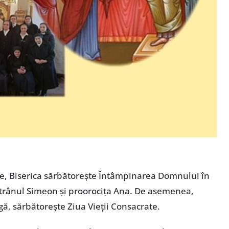
rie, Biserica sărbătorește Întâmpinarea Domnului în
ătrânul Simeon și proorocița Ana. De asemenea,
gă, sărbătorește Ziua Vieții Consacrate.