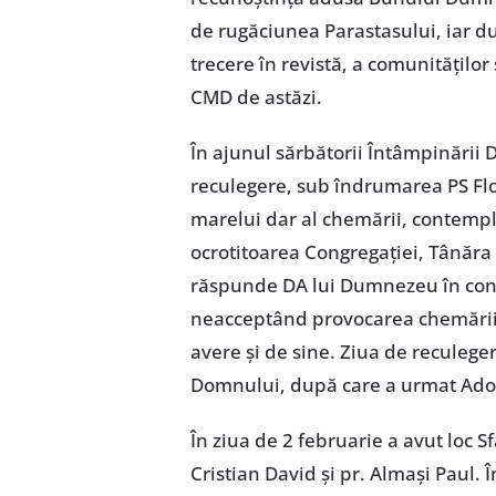
de rugăciunea Parastasului, iar d
trecere în revistă, a comunităților
CMD de astăzi.
În ajunul sărbătorii Întâmpinării D
reculegere, sub îndrumarea PS Flo
marelui dar al chemării, contemp
ocrotitoarea Congregației, Tânăra 
răspunde DA lui Dumnezeu în contra
neacceptând provocarea chemării 
avere și de sine. Ziua de reculege
Domnului, după care a urmat Ador
În ziua de 2 februarie a avut loc S
Cristian David și pr. Almași Paul.