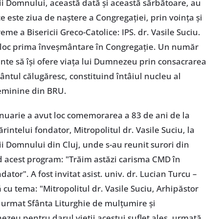
ii Domnului, această dată și această sărbătoare, au
este ziua de naștere a Congregației, prin voința și
eme a Bisericii Greco-Catolice: IPS. dr. Vasile Suciu.
ut loc prima înveșmântare în Congregație. Un număr
inte să își ofere viața lui Dumnezeu prin consacrarea
ântul călugăresc, constituind întâiul nucleu al
feminine din BRU.
ianuarie a avut loc comemorarea a 83 de ani de la
rintelui fondator, Mitropolitul dr. Vasile Suciu, la
i Domnului din Cluj, unde s-au reunit surori din
d acest program: "Trăim astăzi carisma CMD în
dator". A fost invitat asist. univ. dr. Lucian Turcu –
ă cu tema: "Mitropolitul dr. Vasile Suciu, Arhipăstor
a urmat Sfânta Liturghie de mulțumire și
eu pentru darul vieții acestui suflet ales, urmată