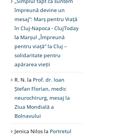
„Simplul fapt că suntem
împreună devine un
mesaj”: Marș pentru Viață
în Cluj-Napoca - ClujToday
la
Marșul „Împreună
pentru viață” la Cluj –
solidaritate pentru
apărarea vieții
R. N.
la
Prof. dr. Ioan
Ștefan Florian, medic
neurochirurg, mesaj la
Ziua Mondială a
Bolnavului
Jenica Nilos
la
Portretul