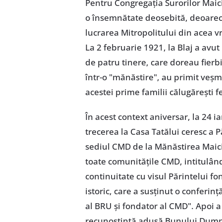
Pentru Congregația Surorilor Maic
o însemnătate deosebită, deoarece 
lucrarea Mitropolitului din acea vr
La 2 februarie 1921, la Blaj a av
de patru tinere, care doreau fierb
într-o "mănăstire", au primit veșm
acestei prime familii călugărești 
În acest context aniversar, la 24 
trecerea la Casa Tatălui ceresc a Pă
sediul CMD de la Mănăstirea Maici
toate comunitățile CMD, intitulân
continuitate cu visul Părintelui fon
istoric, care a susținut o conferinț
al BRU și fondator al CMD". Apoi 
recunoștință adusă Bunului Dumnez