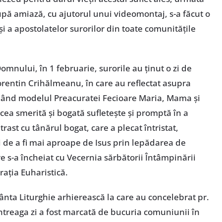
upă amiază, cu ajutorul unui videomontaj, s-a făcut o
 și a apostolatelor surorilor din toate comunitățile
omnului, în 1 februarie, surorile au ținut o zi de
rentin Crihălmeanu, în care au reflectat asupra
lând modelul Preacuratei Fecioare Maria, Mama și
cea smerită și bogată sufletește și promptă în a
st cu tânărul bogat, care a plecat întristat,
de a fi mai aproape de Isus prin lepădarea de
re s-a încheiat cu Vecernia sărbătorii Întâmpinării
ația Euharistică.
fânta Liturghie arhierească la care au concelebrat pr.
 Întreaga zi a fost marcată de bucuria comuniunii în