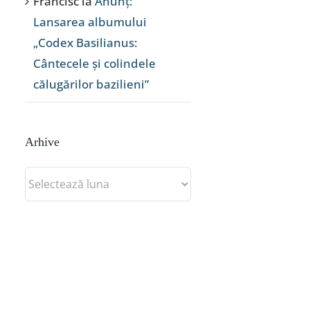
Francisc
la
Anunț:
Lansarea albumului
„Codex Basilianus:
Cântecele și colindele
călugărilor bazilieni”
Arhive
Arhive