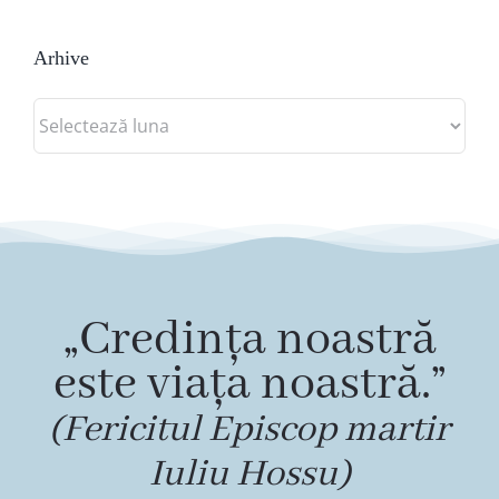
Arhive
Arhive
„Credința noastră
este viața noastră.”
(Fericitul Episcop martir
Iuliu Hossu)