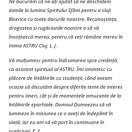
Ne bucurăm că ne-ați ajutat să ne deschidem
inimile la lumina Spiritului Sfânt pentru a sluji
Biserica cu toate darurile noastre. Recunoștința,
dragostea și rugăciunile noastre o să vă
însoțească mereu, pentru că veți rămâne mereu în
Inima ASTRU Cluj. L. J.
Vă mulțumesc pentru îndrumarea spre credință,
ca asistent spiritual al ASTRU. Îmi amintesc cu
plăcere de întâlnirile cu studenții, când aveam
ocazia să discutăm despre diferite teme de interes
pentru tineri, cât și de momentele amuzante de la
întâlnirile eparhiale. Domnul Dumnezeu să vă
lumineze în misiunea ce o aveți de îndeplinit în
viață, iar eu am să vă port în continuare în
rugăciuni. E. S.