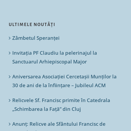
ULTIMELE NOUTĂȚI
Zâmbetul Speranței
Invitația PF Claudiu la pelerinajul la
Sanctuarul Arhiepiscopal Major
Aniversarea Asociației Cercetașii Munților la
30 de ani de la înființare – Jubileul ACM
Relicvele Sf. Francisc primite în Catedrala
„Schimbarea la Față” din Cluj
Anunț: Relicve ale Sfântului Francisc de