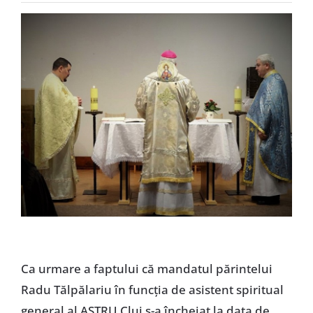
Special
Ca urmare a faptului că mandatul părintelui
Radu Tălpălariu în funcția de asistent spiritual
general al ASTRU Cluj s-a încheiat la data de