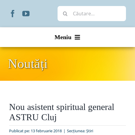
Skip
Cautare...
to
content
Meniu
Start
Noutăți
Noutăți
Prezentare
Nou asistent spiritual general
Organizare
ASTRU Cluj
Liturgic
Publicat pe: 13 februarie 2018
|
Secțiunea:
Ştiri