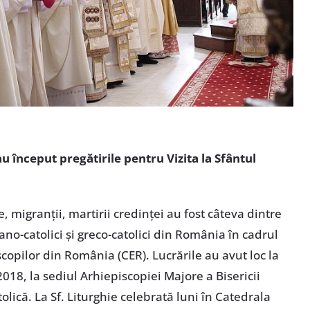
, au început pregătirile pentru Vizita la Sfântul
e, migranții, martirii credinței au fost câteva dintre
o-catolici și greco-catolici din România în cadrul
scopilor din România (CER). Lucrările au avut loc la
 2018, la sediul Arhiepiscopiei Majore a Bisericii
ică. La Sf. Liturghie celebrată luni în Catedrala