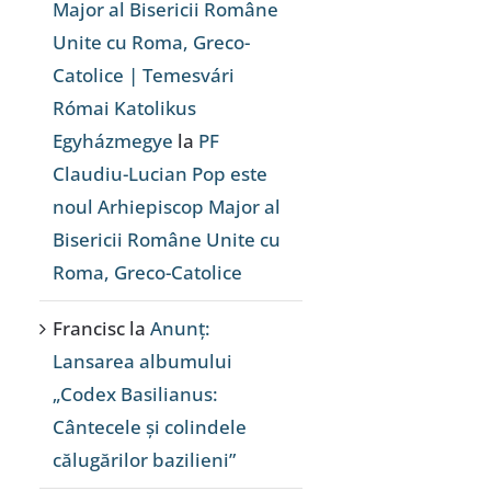
Major al Bisericii Române
Unite cu Roma, Greco-
Catolice | Temesvári
Római Katolikus
Egyházmegye
la
PF
Claudiu-Lucian Pop este
noul Arhiepiscop Major al
Bisericii Române Unite cu
Roma, Greco-Catolice
Francisc
la
Anunț:
Lansarea albumului
„Codex Basilianus:
Cântecele și colindele
călugărilor bazilieni”