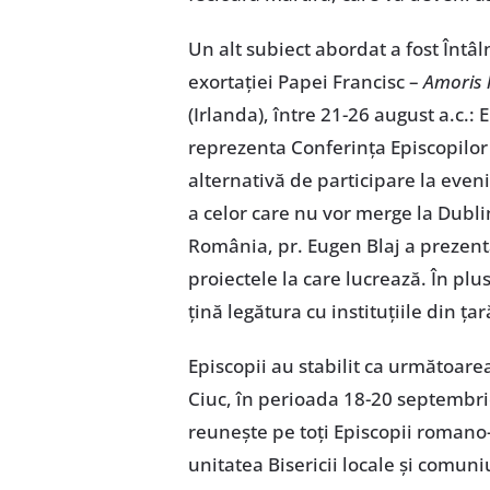
Un alt subiect abordat a fost Întâ
exortației Papei Francisc –
Amoris l
(Irlanda), între 21-26 august a.c.:
reprezenta Conferința Episcopilor
alternativă de participare la eveni
a celor care nu vor merge la Dubli
România, pr. Eugen Blaj a prezentat
proiectele la care lucrează. În plu
țină legătura cu instituțiile din ța
Episcopii au stabilit ca următoar
Ciuc, în perioada 18-20 septembri
reunește pe toți Episcopii romano-
unitatea Bisericii locale și comuni