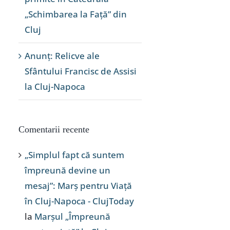
„Schimbarea la Față” din
Cluj
Anunț: Relicve ale
Sfântului Francisc de Assisi
la Cluj-Napoca
Comentarii recente
„Simplul fapt că suntem
împreună devine un
mesaj”: Marș pentru Viață
în Cluj-Napoca - ClujToday
la
Marșul „Împreună