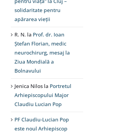
pentru viață” la Cluj –
solidaritate pentru
apărarea vieții
R. N.
la
Prof. dr. Ioan
Ștefan Florian, medic
neurochirurg, mesaj la
Ziua Mondială a
Bolnavului
Jenica Nilos
la
Portretul
Arhiepiscopului Major
Claudiu Lucian Pop
PF Claudiu-Lucian Pop
este noul Arhiepiscop