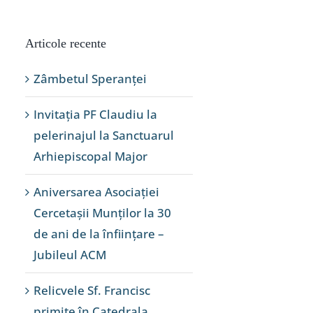
Articole recente
Zâmbetul Speranței
Invitația PF Claudiu la
pelerinajul la Sanctuarul
Arhiepiscopal Major
Aniversarea Asociației
Cercetașii Munților la 30
de ani de la înființare –
Jubileul ACM
Relicvele Sf. Francisc
primite în Catedrala