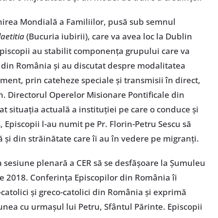
lnirea Mondială a Familiilor, pusă sub semnul
aetitia
(Bucuria iubirii), care va avea loc la Dublin
 Episcopii au stabilit componența grupului care va
 din România și au discutat despre modalitatea
ment, prin cateheze speciale și transmisii în direct,
n. Directorul Operelor Misionare Pontificale din
 situația actuală a instituției pe care o conduce și
s, Episcopii l-au numit pe Pr. Florin-Petru Sescu să
ră și din străinătate care îi au în vedere pe migranți.
ea sesiune plenară a CER să se desfășoare la Șumuleu
e 2018. Conferința Episcopilor din România îi
catolici și greco-catolici din România și exprimă
unea cu urmașul lui Petru, Sfântul Părinte. Episcopii