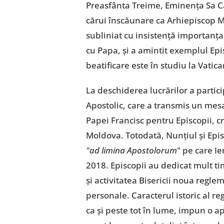
Preasfânta Treime, Eminența Sa Ca
cărui înscăunare ca Arhiepiscop Maj
subliniat cu insistență importanța 
cu Papa, și a amintit exemplul Epis
beatificare este în studiu la Vatica
La deschiderea lucrărilor a parti
Apostolic, care a transmis un mes
Papei Francisc pentru Episcopii, c
Moldova. Totodată, Nunțiul și Epis
"ad limina Apostolorum
" pe care I
2018. Episcopii au dedicat mult tim
și activitatea Bisericii noua regl
personale. Caracterul istoric al re
ca și peste tot în lume, impun o a