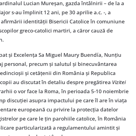
rdinalul Lucian Mureșan, gazda întâlnirii – de la a
or s-au împlinit 12 ani, pe 30 aprilie a.c. -, a
afirmării identității Bisericii Catolice în comuniune
copilor greco-catolici martiri, a căror cauză de
n.
cipat și Excelența Sa Miguel Maury Buendía, Nunțiu
aj personal, precum și salutul și binecuvântarea
redincioșii și cetățenii din România și Republica
copii au discutat în detaliu despre pregătirea
Vizitei
erarhii o vor face la Roma, în perioada 5-10 noiembrie
p discuției asupra impactului pe care îl are în viața
ementare europeană cu privire la protecția datelor
gistrelor pe care le țin parohiile catolice, în România
plicare particularizată a regulamentului amintit și