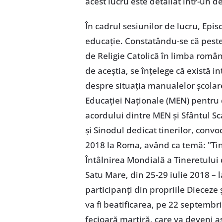
acest lucru este detaliat într-un d
În cadrul sesiunilor de lucru, Epis
educație. Constatându-se că peste 
de Religie Catolică în limba româ
de aceștia, se înțelege că există i
despre situația manualelor școlare
Educației Naționale (MEN) pentru 
acordului dintre MEN și Sfântul Sc
și Sinodul dedicat tinerilor, conv
2018 la Roma, având ca temă: "Tin
Întâlnirea Mondială a Tineretului 
Satu Mare, din 25-29 iulie 2018 – la
participanți din propriile Dieceze
va fi beatificarea, pe 22 septembri
fecioară martiră, care va deveni as