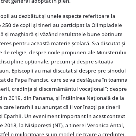
ecret general adoptat în plen.
copii au dezbătut și unele aspecte referitoare la
250 de copii și tineri au participat la Olimpiadele
nă și maghiară și văzând rezultatele bune obținute
nteres pentru această materie școlară. S-a discutat și
 de religie, despre noile propuneri ale Ministerului
discipline opționale, precum și despre situația
aun. Episcopii au mai discutat și despre pre-sinodul
ocat de Papa Francisc, care se va desfășura în toamna
erii, credința și discernământul vocațional"; despre
din 2019, din Panama, și Întâlnirea Națională de la
 care Ierarhii au anunțat că îi vor însoți pe tinerii
 și Eparhii. Un eveniment important în acest context
e 2018, la Nisiporești (NT), a tinerei Veronica Antal,
tfel o mijlocitoare și un model de trăire a credinței.