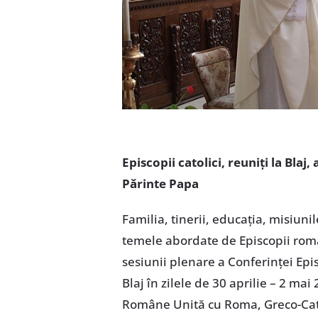
Episcopii catolici, reuniți la Blaj
Părinte Papa
Familia, tinerii, educația, misiunil
temele abordate de Episcopii roman
sesiunii plenare a Conferinței Epi
Blaj în zilele de 30 aprilie – 2 mai
Române Unită cu Roma, Greco-Catol