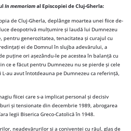
ul
In memoriam
al Episcopiei de Cluj-Gherla:
copia de Cluj-Gherla, deplânge moartea unei fiice de-
aduce deopotrivă mulțumire și laudă lui Dumnezeu
le, pentru generozitatea, tenacitatea și curajul cu
credințați ei de Domnul în slujba adevărului, a
nu de puține ori așezându-le pe acestea în balanță cu
c din ce e făcut pentru Dumnezeu nu se pierde și cele
ții L-au avut întotdeauna pe Dumnezeu ca referință,
giu fiicei care s-a implicat personal și decisiv
lburi și tensionate din decembrie 1989, abrogarea
ara legii Biserica Greco-Catolică în 1948.
or, neadevărurilor și a conivenței cu răul, glas de