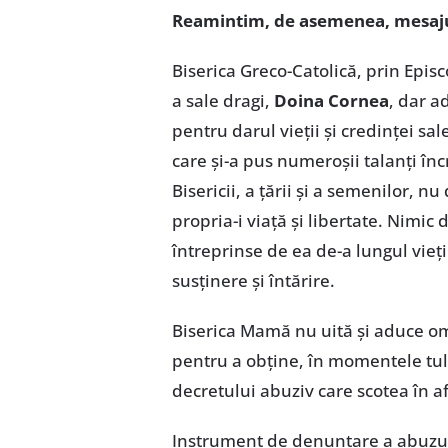
Reamintim, de asemenea, mesaj
Biserica Greco-Catolică, prin Epis
a sale dragi,
Doina Cornea
, dar 
pentru darul vieții și credinței sa
care și-a pus numeroșii talanți în
Bisericii, a țării și a semenilor, 
propria-i viață și libertate. Nimi
întreprinse de ea de-a lungul vie
susținere și întărire.
Biserica Mamă nu uită și aduce oma
pentru a obține, în momentele tu
decretului abuziv care scotea în af
Instrument de denunțare a abuzuril