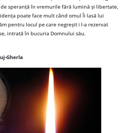
r de speranță în vremurile fără lumină și libertate,
dența poate face mult când omul Îi lasă lui
 pentru locul pe care negreșit i l-a rezervat
ase, intrată în bucuria Domnului său.
luj-Gherla