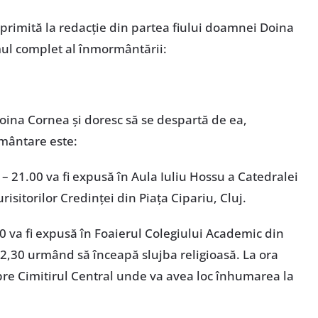
rimită la redacţie din partea fiului doamnei Doina
mul complet al înmormântării:
 Doina Cornea şi doresc să se despartă de ea,
mântare este:
 – 21.00 va fi expusă în Aula Iuliu Hossu a Catedralei
risitorilor Credinţei din Piaţa Cipariu, Cluj.
30 va fi expusă în Foaierul Colegiului Academic din
 12,30 urmând să înceapă slujba religioasă. La ora
pre Cimitirul Central unde va avea loc înhumarea la