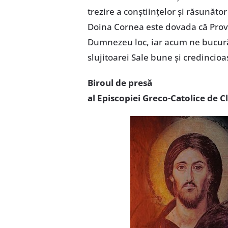
trezire a conștiințelor și răsunăto
Doina Cornea este dovada că Provi
Dumnezeu loc, iar acum ne bucurăm
slujitoarei Sale bune și credincio
Biroul de presă
al Episcopiei Greco-Catolice de C