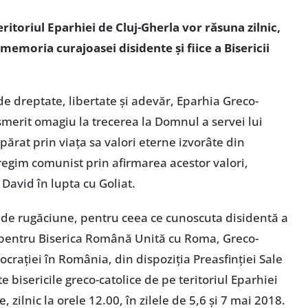
eritoriul Eparhiei de Cluj-Gherla vor răsuna zilnic,
n memoria curajoasei disidente şi fiice a Bisericii
de dreptate, libertate şi adevăr, Eparhia Greco-
smerit omagiu la trecerea la Domnul a servei lui
rat prin viaţa sa valori eterne izvorâte din
regim comunist prin afirmarea acestor valori,
David în lupta cu Goliat.
p de rugăciune, pentru ceea ce cunoscuta disidentă a
pentru Biserica Română Unită cu Roma, Greco-
crației în România, din dispoziţia Preasfinţiei Sale
e bisericile greco-catolice de pe teritoriul Eparhiei
, zilnic la orele 12.00, în zilele de 5,6 și 7 mai 2018.