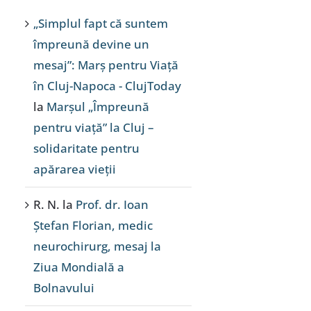
„Simplul fapt că suntem
împreună devine un
mesaj”: Marș pentru Viață
în Cluj-Napoca - ClujToday
la
Marșul „Împreună
pentru viață” la Cluj –
solidaritate pentru
apărarea vieții
R. N.
la
Prof. dr. Ioan
Ștefan Florian, medic
neurochirurg, mesaj la
Ziua Mondială a
Bolnavului