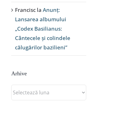
Francisc
la
Anunț:
Lansarea albumului
„Codex Basilianus:
Cântecele și colindele
călugărilor bazilieni”
Arhive
Arhive