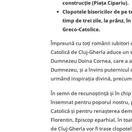
construcţie (Piaţa Cipariu).
Clopotele bisericilor de pe t
timp de trei zile, la prânz, î
Greco-Catolice.
Împreună cu toţi românii iubitori 
Catolică de Cluj-Gherla aduce un 
Dumnezeu Doina Cornea, care a apă
Dumnezeu, şi a învins puternicul 
urmând inspiraţia divină, precum 
În semn de recunoștință și în chi
însemnat pentru poporul nostru, 
Catolică și pentru renașterea demo
Florentin, Episcop eparhial, în toat
de Cluj-Gherla vor fi trase clopotele