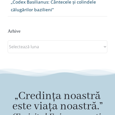
„Codex Basilianus: Cântecele și colindele
călugărilor bazilieni”
Arhive
Arhive
„Credința noastră
este viața noastră.”