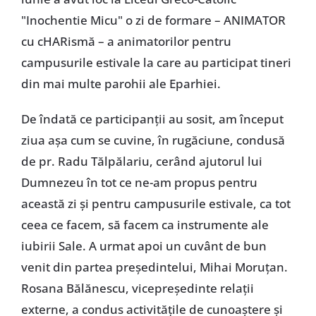
"Inochentie Micu" o zi de formare – ANIMATOR
cu cHARismă – a animatorilor pentru
campusurile estivale la care au participat tineri
din mai multe parohii ale Eparhiei.
De îndată ce participanții au sosit, am început
ziua așa cum se cuvine, în rugăciune, condusă
de pr. Radu Tălpălariu, cerând ajutorul lui
Dumnezeu în tot ce ne-am propus pentru
această zi și pentru campusurile estivale, ca tot
ceea ce facem, să facem ca instrumente ale
iubirii Sale. A urmat apoi un cuvânt de bun
venit din partea președintelui, Mihai Moruțan.
Rosana Bălănescu, vicepreședinte relații
externe, a condus activitățile de cunoaștere și