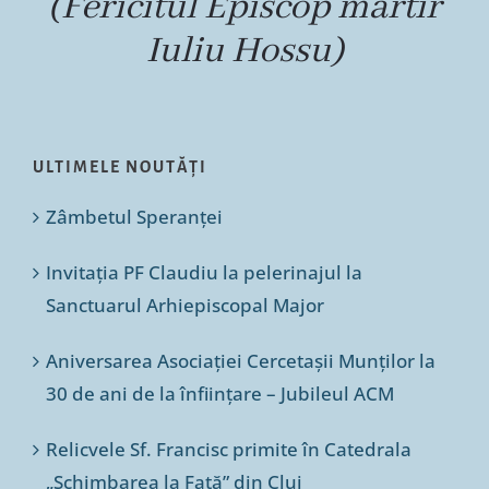
(Fericitul Episcop martir
Iuliu Hossu)
ULTIMELE NOUTĂȚI
Zâmbetul Speranței
Invitația PF Claudiu la pelerinajul la
Sanctuarul Arhiepiscopal Major
Aniversarea Asociației Cercetașii Munților la
30 de ani de la înființare – Jubileul ACM
Relicvele Sf. Francisc primite în Catedrala
„Schimbarea la Față” din Cluj