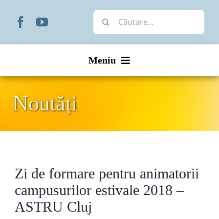
Skip
Cautare...
to
content
Meniu
Start
Noutăți
Noutăți
Prezentare
Zi de formare pentru animatorii
Organizare
campusurilor estivale 2018 –
Liturgic
ASTRU Cluj