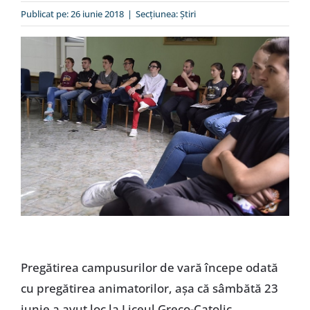
Special
Publicat pe: 26 iunie 2018
|
Secțiunea:
Ştiri
Pregătirea campusurilor de vară începe odată
cu pregătirea animatorilor, așa că sâmbătă 23
iunie a avut loc la Liceul Greco-Catolic