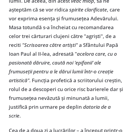
lumii. De aceea, din acest
veac miop
, să ne
așteptăm că se vor ridica
spirite clarificate
, care
vor exprima esența și frumusețea Adevărului.
Masa totundă s-a încheiat cu recomandarea
celor trei cărturari clujeni către "agriști", de a
reciti
"Scrisoarea către artiști"
a Sfântului Papă
Ioan Paul al II-lea, adresată "
acelora care, cu o
pasionată dăruire, caută noi ‘epifanii’ ale
frumuseții pentru a le dărui lumii într-o creație
artistică".
Funcția profetică a scriitorului creștin,
rolul de a descoperi cu orice risc barierele dar și
frumusețea nevăzută și minunată a lumii,
justifică prin urmare pe deplin
datoria de a
scrie
.
Cea de a doua zi a lucrărilor – a început printr-o