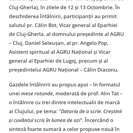
Cluj-Gherla), în zilele de 12 și 13 Octombrie. În
deschiderea întâlnirii, participanții au primit
salutul pr. Călin Bot, Vicar general al Eparhiei
de Cluj-Gherla, al domnului președinte al AGRU
– Cluj, Daniel Seleușan, al pr. Angelo Pop,
Asistent spiritual al AGRU Național și Vicar
general al Eparhiei de Lugoj, precum și al
președintelui AGRU Național – Călin Diaconu.
Gazdele întâlnirii au propus apoi – în formatul
unei
mese rotunde
, moderată de prof. Alin Tat –
o întâlnire cu trei dintre intelectualii de marcă
ai Clujului, pe tema:
"
Datoria de a scrie. Creștinii
și cuvântul scris în lumea de azi"
. Încercând o
sinteză foarte sumară a celor propuse nouă în