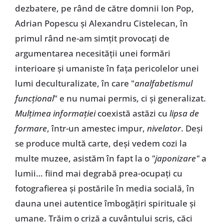
dezbatere, pe rând de către domnii Ion Pop,
Adrian Popescu și Alexandru Cistelecan, în
primul rând ne-am simțit provocați de
argumentarea necesității unei formări
interioare și umaniste în fața pericolelor unei
lumi deculturalizate, în care "
analfabetismul
funcțional
" e nu numai permis, ci și generalizat.
Mulțimea informației
coexistă astăzi cu
lipsa de
formare
, într-un amestec impur,
nivelator
. Deși
se produce multă carte, deși vedem cozi la
multe muzee, asistăm în fapt la o
"japonizare"
a
lumii… fiind mai degrabă prea-ocupați cu
fotografierea și postările în media socială, în
dauna unei autentice îmbogățiri spirituale și
umane. Trăim o criză a cuvântului scris, căci