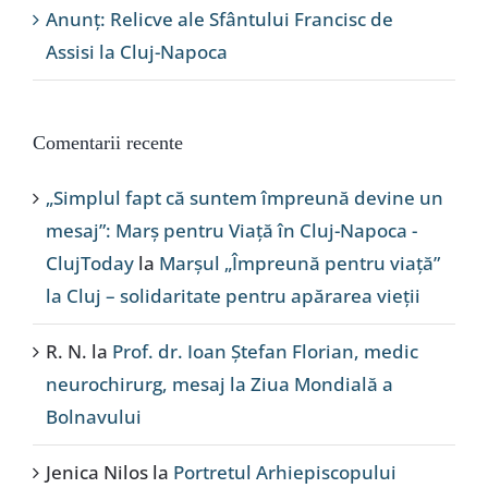
Anunț: Relicve ale Sfântului Francisc de
Assisi la Cluj-Napoca
Comentarii recente
„Simplul fapt că suntem împreună devine un
mesaj”: Marș pentru Viață în Cluj-Napoca -
ClujToday
la
Marșul „Împreună pentru viață”
la Cluj – solidaritate pentru apărarea vieții
R. N.
la
Prof. dr. Ioan Ștefan Florian, medic
neurochirurg, mesaj la Ziua Mondială a
Bolnavului
Jenica Nilos
la
Portretul Arhiepiscopului