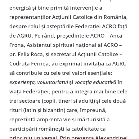
energică și bine primită intervenție a
reprezentanților Acțiunii Catolice din România,
despre rolul și așteptările Federației ACRO față
de AGRU. Pe rând, președintele ACRO – Anca
Frona, Asistentul spiritual național al ACRO –
pr. Felix Roca, și secretarul Acțiunii Catolice –
Codruța Fernea, au exprimat invitația ca AGRU
să contribuie cu cele trei valori esențiale:
experiența, voluntariatul
și
vocația educativă
în
viața Federației, pentru a integra mai bine cele
trei sectoare (copii, tineri si adulți) și cele două
rituri (latin și bizantin) care, împreună,
reprezintă amprenta vie și mărturisită a
participării românești la catolicitate ca
principiu universal. Prin prezența Alexandrinei