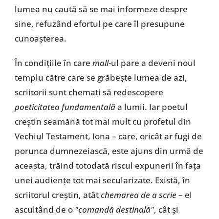
lumea nu caută să se mai informeze despre
sine, refuzând efortul pe care îl presupune
cunoașterea.
În condițiile în care
mall
-ul pare a deveni noul
templu către care se grăbește lumea de azi,
scriitorii sunt chemați să redescopere
poeticitatea fundamentală
a lumii. Iar poetul
creștin seamănă tot mai mult cu profetul din
Vechiul Testament, Iona – care, oricât ar fugi de
porunca dumnezeiască, este ajuns din urmă de
aceasta, trăind totodată riscul expunerii în fața
unei audiențe tot mai secularizate. Există, în
scriitorul creștin,
atât
chemarea de a scrie
– el
ascultând de o
"comandă destinală"
, cât și