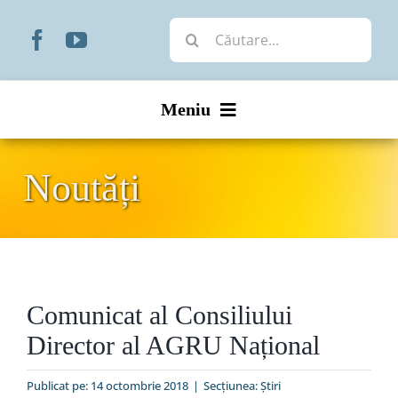
Skip
Cautare...
to
content
Meniu
Start
Noutăți
Noutăți
Prezentare
Comunicat al Consiliului
Organizare
Director al AGRU Național
Liturgic
Publicat pe: 14 octombrie 2018
|
Secțiunea:
Ştiri