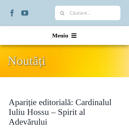
Skip
Cautare...
to
content
Meniu
Start
Noutăți
Noutăți
Prezentare
Apariție editorială: Cardinalul
Organizare
Iuliu Hossu – Spirit al
Liturgic
Adevărului