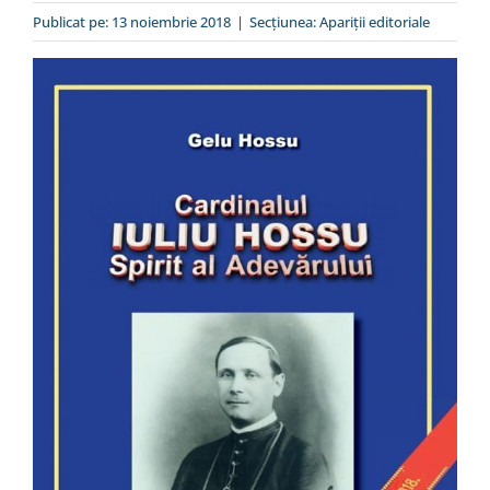
Special
Publicat pe: 13 noiembrie 2018
|
Secțiunea:
Apariții editoriale