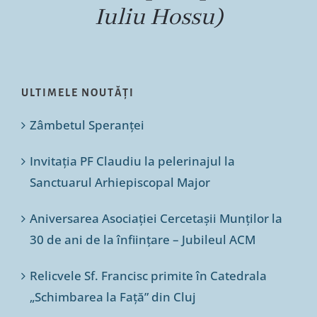
Iuliu Hossu)
ULTIMELE NOUTĂȚI
Zâmbetul Speranței
Invitația PF Claudiu la pelerinajul la
Sanctuarul Arhiepiscopal Major
Aniversarea Asociației Cercetașii Munților la
30 de ani de la înființare – Jubileul ACM
Relicvele Sf. Francisc primite în Catedrala
„Schimbarea la Față” din Cluj