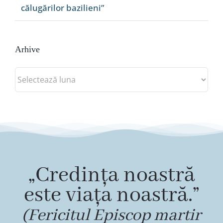
călugărilor bazilieni”
Arhive
Arhive
„Credința noastră
este viața noastră.”
(Fericitul Episcop martir