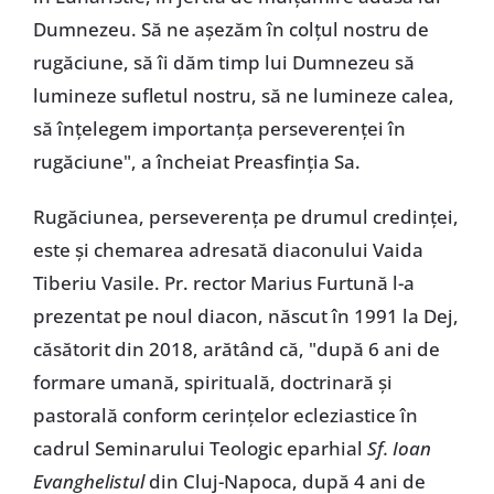
Dumnezeu. Să ne așezăm în colțul nostru de
rugăciune, să îi dăm timp lui Dumnezeu să
lumineze sufletul nostru, să ne lumineze calea,
să înțelegem importanța perseverenței în
rugăciune", a încheiat Preasfinția Sa.
Rugăciunea, perseverența pe drumul credinței,
este și chemarea adresată diaconului Vaida
Tiberiu Vasile. Pr. rector Marius Furtună l-a
prezentat pe noul diacon, născut în 1991 la Dej,
căsătorit din 2018, arătând că, "după 6 ani de
formare umană, spirituală, doctrinară și
pastorală conform cerințelor ecleziastice în
cadrul Seminarului Teologic eparhial
Sf. Ioan
Evanghelistul
din Cluj-Napoca, după 4 ani de