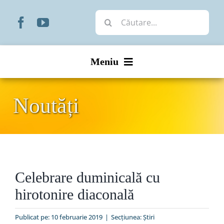
Skip
Cautare...
to
content
Meniu
Start
Noutăți
Noutăți
Prezentare
Celebrare duminicală cu
Organizare
hirotonire diaconală
Liturgic
Publicat pe: 10 februarie 2019
|
Secțiunea:
Ştiri