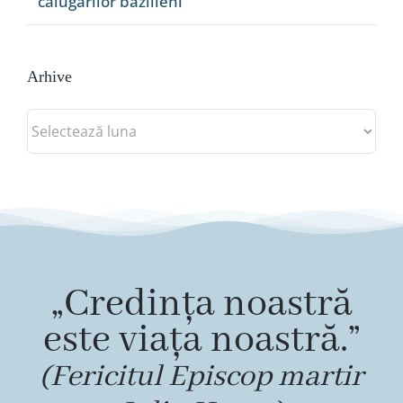
călugărilor bazilieni”
Arhive
Arhive
„Credința noastră
este viața noastră.”
(Fericitul Episcop martir