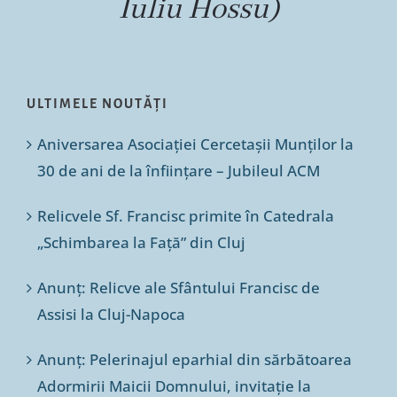
Iuliu Hossu)
ULTIMELE NOUTĂȚI
Aniversarea Asociației Cercetașii Munților la
30 de ani de la înființare – Jubileul ACM
Relicvele Sf. Francisc primite în Catedrala
„Schimbarea la Față” din Cluj
Anunț: Relicve ale Sfântului Francisc de
Assisi la Cluj-Napoca
Anunț: Pelerinajul eparhial din sărbătoarea
Adormirii Maicii Domnului, invitație la