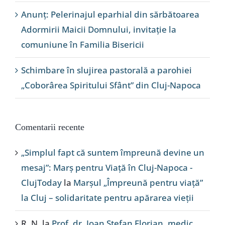
Anunț: Pelerinajul eparhial din sărbătoarea
Adormirii Maicii Domnului, invitație la
comuniune în Familia Bisericii
Schimbare în slujirea pastorală a parohiei
„Coborârea Spiritului Sfânt” din Cluj-Napoca
Comentarii recente
„Simplul fapt că suntem împreună devine un
mesaj”: Marș pentru Viață în Cluj-Napoca -
ClujToday
la
Marșul „Împreună pentru viață”
la Cluj – solidaritate pentru apărarea vieții
R. N.
la
Prof. dr. Ioan Ștefan Florian, medic