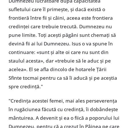
Dumnezeu lucrătoare după capacitatea
sufletului care îl primește, și dacă există o
frontieră între fii și câini, aceea este frontiera
credinței care trebuie trecută. Dumnezeu nu
pune limite. Toți acești păgâni sunt chemați să
devină fii ai lui Dumnezeu. Isus o va spune în
continuare: «sunt și alte oi care nu sunt din
staulul acesta», dar «trebuie să le aduc și pe
acelea». El se afla dincolo de hotarele Țării
Sfinte tocmai pentru ca să îi aducă și pe aceștia
spre credință."
"Credința acestei femei, mai ales perseverența
în rugăciunea făcută cu credință, îi dobândește
mântuirea. A devenit și ea o fiică a poporului lui
Dumnezeu, pentru că a crezut în Pâinea pe care