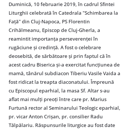
Duminică, 10 februarie 2019, în cadrul Sfintei
Liturghii celebrată în Catedrala "Schimbarea la
Față" din Cluj-Napoca, PS Florentin
Crihălmeanu, Episcop de Cluj-Gherla, a
reamintit importanța perseverenței în
rugăciune și credință. A fost o celebrare
deosebită, de sărbătoare și prin faptul că în
acest cadru Biserica și-a exercitat funcțiunea de
mamă, tânărul subdiacon Tiberiu Vasile Vaida a
fost ridicat la treapta diaconatului. Împreună
cu Episcopul eparhial, la masa Sf. Altar s-au
aflat mai mulți preoți între care pr. Marius
Furtună rector al Seminarului Teologic eparhial,
pr. vicar Anton Crișan, pr. consilier Radu
Tălpălariu. Răspunsurile liturgice au fost date