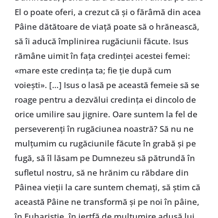
El o poate oferi, a crezut că și o fărâmă din acea
Pâine dătătoare de viață poate să o hrănească,
să îi aducă împlinirea rugăciunii făcute. Isus
rămâne uimit în fața credinței acestei femei:
«mare este credința ta; fie ție după cum
voiești». […] Isus o lasă pe această femeie să se
roage pentru a dezvălui credința ei dincolo de
orice umilire sau jignire. Oare suntem la fel de
perseverenți în rugăciunea noastră? Să nu ne
mulțumim cu rugăciunile făcute în grabă și pe
fugă, să îl lăsam pe Dumnezeu să pătrundă în
sufletul nostru, să ne hrănim cu răbdare din
Pâinea vieții la care suntem chemați, să știm că
această Pâine ne transformă și pe noi în pâine,
în Euharistie, în jertfă de mulțumire adusă lui