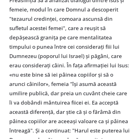
Preasfinția Sa a analizat dialogul dintre Isus și
femeie, modul în care Domnul a descoperit
"tezaurul credinței, comoara ascunsă din
sufletul acestei femei", care a reușit să
depășească granița pe care mentalitatea
timpului o punea între cei considerați fiii lui
Dumnezeu (poporul lui Israel) și păgâni, care
erau considerați câini. În fața afirmației lui Isus:
«nu este bine să iei pâinea copiilor și să o
arunci câinilor», femeia "își asumă această
umilire publică, dar preia un cuvânt cheie care
îi va dobândi mântuirea fiicei ei. Ea acceptă
această diferență, dar știe că și o fărâmă din
pâinea copiilor are aceeași valoare ca și pâinea
întreagă". Și a continuat: "Harul este puterea lui