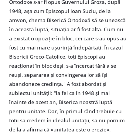
Ortodoxe s-ar fi opus Guvernului Groza, după
1948, așa cum Episcopul Ioan Suciu, de la
amvon, chema Biserică Ortodoxă să se unească
în această luptă, situația ar fi fost alta. Cum nu
a existat o opoziție în bloc, cei care s-au opus au
fost cu mai mare ușurință îndepărtați. În cazul
Bisericii Greco-Catolice, toți Episcopi au
reacționat în bloc deși, s-a încercat fără a se
reuși, separarea și convingerea lor să își
abandoneze credința." A fost abordat și
subiectul unității: "la fel ca în 1948 și mai
înainte de acest an, Biserica noastră luptă
pentru unitate. Dar, în primul rând trebuie cu
toții să credem în idealul unității, să nu pornim
de la a afirma că «unitatea este o erezie».