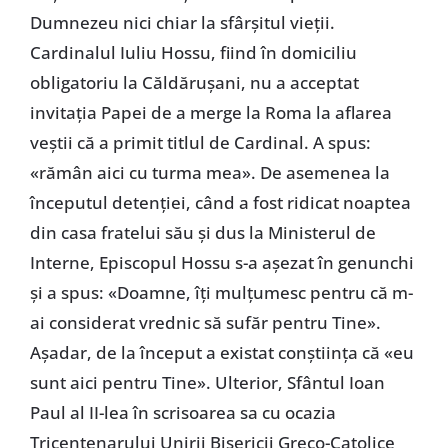
Dumnezeu nici chiar la sfârșitul vieții.
Cardinalul Iuliu Hossu, fiind în domiciliu
obligatoriu la Căldărușani, nu a acceptat
invitația Papei de a merge la Roma la aflarea
veștii că a primit titlul de Cardinal. A spus:
«rămân aici cu turma mea». De asemenea la
începutul detenției, când a fost ridicat noaptea
din casa fratelui său și dus la Ministerul de
Interne, Episcopul Hossu s-a așezat în genunchi
și a spus: «Doamne, îți mulțumesc pentru că m-
ai considerat vrednic să sufăr pentru Tine».
Așadar, de la început a existat conștiința că «eu
sunt aici pentru Tine». Ulterior, Sfântul Ioan
Paul al II-lea în scrisoarea sa cu ocazia
Tricentenarului Unirii Bisericii Greco-Catolice