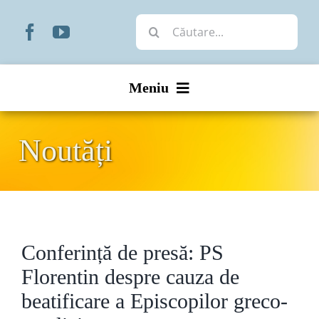
Skip
Cautare...
to
content
Meniu
Start
Noutăți
Noutăți
Prezentare
Conferință de presă: PS
Organizare
Florentin despre cauza de
Liturgic
beatificare a Episcopilor greco-