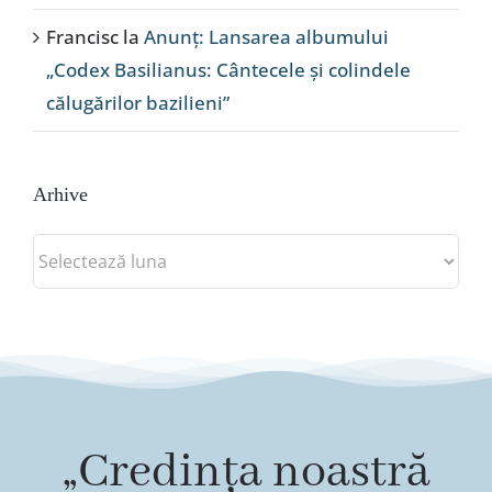
Francisc
la
Anunț: Lansarea albumului
„Codex Basilianus: Cântecele și colindele
călugărilor bazilieni”
Arhive
Arhive
„Credința noastră