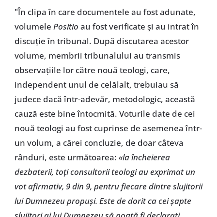
"În clipa în care documentele au fost adunate,
volumele
Positio
au fost verificate și au intrat în
discuție în tribunal. După discutarea acestor
volume, membrii tribunalului au transmis
observațiile lor către nouă teologi, care,
independent unul de celălalt, trebuiau să
judece dacă într-adevăr, metodologic, această
cauză este bine întocmită. Voturile date de cei
nouă teologi au fost cuprinse de asemenea într-
un volum, a cărei concluzie, de doar câteva
rânduri, este următoarea:
«la încheierea
dezbaterii, toți consultorii teologi au exprimat un
vot afirmativ, 9 din 9, pentru fiecare dintre slujitorii
lui Dumnezeu propuși. Este de dorit ca cei șapte
slujitori ai lui Dumnezeu să poată fi declarați