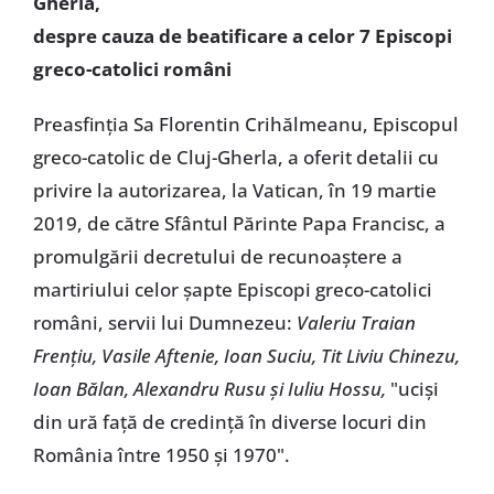
Gherla,
despre cauza de beatificare a celor 7 Episcopi
greco-catolici români
Preasfinția Sa Florentin Crihălmeanu, Episcopul
greco-catolic de Cluj-Gherla, a oferit detalii cu
privire la autorizarea, la Vatican, în 19 martie
2019, de către Sfântul Părinte Papa Francisc, a
promulgării decretului de recunoaștere a
martiriului celor șapte Episcopi greco-catolici
români, servii lui Dumnezeu:
Valeriu Traian
Frențiu, Vasile Aftenie, Ioan Suciu, Tit Liviu Chinezu,
Ioan Bălan, Alexandru Rusu și Iuliu Hossu,
"uciși
din ură față de credință în diverse locuri din
România între 1950 și 1970".