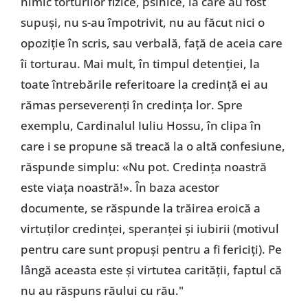
nimic torturilor fizice, psihice, la care au fost
supuși, nu s-au împotrivit, nu au făcut nici o
opoziție în scris, sau verbală, față de aceia care
îi torturau. Mai mult, în timpul detenției, la
toate întrebările referitoare la credință ei au
rămas perseverenți în credința lor. Spre
exemplu, Cardinalul Iuliu Hossu, în clipa în
care i se propune să treacă la o altă confesiune,
răspunde simplu: «Nu pot. Credința noastră
este viața noastră!». În baza acestor
documente, se răspunde la trăirea eroică a
virtuților credinței, speranței și iubirii (motivul
pentru care sunt propuși pentru a fi fericiți). Pe
lângă aceasta este și virtutea carității, faptul că
nu au răspuns răului cu rău."