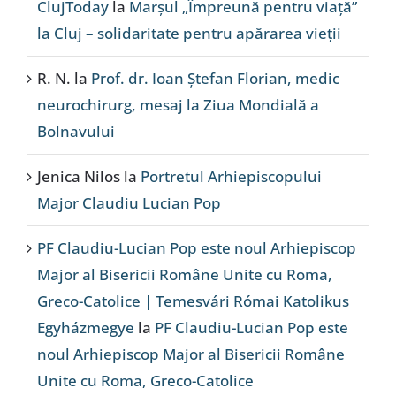
ClujToday
la
Marșul „Împreună pentru viață”
la Cluj – solidaritate pentru apărarea vieții
R. N.
la
Prof. dr. Ioan Ștefan Florian, medic
neurochirurg, mesaj la Ziua Mondială a
Bolnavului
Jenica Nilos
la
Portretul Arhiepiscopului
Major Claudiu Lucian Pop
PF Claudiu-Lucian Pop este noul Arhiepiscop
Major al Bisericii Române Unite cu Roma,
Greco-Catolice | Temesvári Római Katolikus
Egyházmegye
la
PF Claudiu-Lucian Pop este
noul Arhiepiscop Major al Bisericii Române
Unite cu Roma, Greco-Catolice