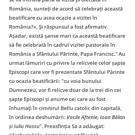
România, sunteți de acord să celebrați această
beatificare cu acea ocazie a vizitei în
România?». Și răspunsul a fost afirmativ.
Așadar, există șanse mari ca această beatificare
să fie celebrată în cadrul vizitei pastorale în
România a Sfântului Părinte, Papa Francisc." Au
urmat lămuriri cu privire la relicvele celor șapte
Episcopi care vor fi prezentate Sfântului Părinte
cu ocazia beatificării: "cu voia bunului
Dumnezeu, vor fi relicve doar de la trei din cei
șapte Episcopi și anume cei care au fost
înhumați în cimitirul Bellu catolic din capitală,
în ordinea deshumării:
Vasile Aftenie, Ioan Bălan
și Iuliu Hossu
". Preasfinția Sa a adăugat: