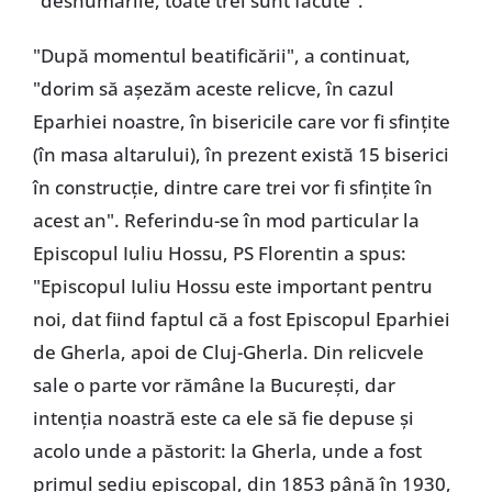
"deshumările, toate trei sunt făcute".
"După momentul beatificării", a continuat,
"dorim să așezăm aceste relicve, în cazul
Eparhiei noastre, în bisericile care vor fi sfințite
(în masa altarului), în prezent există 15 biserici
în construcție, dintre care trei vor fi sfințite în
acest an". Referindu-se în mod particular la
Episcopul Iuliu Hossu, PS Florentin a spus:
"Episcopul Iuliu Hossu este important pentru
noi, dat fiind faptul că a fost Episcopul Eparhiei
de Gherla, apoi de Cluj-Gherla. Din relicvele
sale o parte vor rămâne la București, dar
intenția noastră este ca ele să fie depuse și
acolo unde a păstorit: la Gherla, unde a fost
primul sediu episcopal, din 1853 până în 1930,