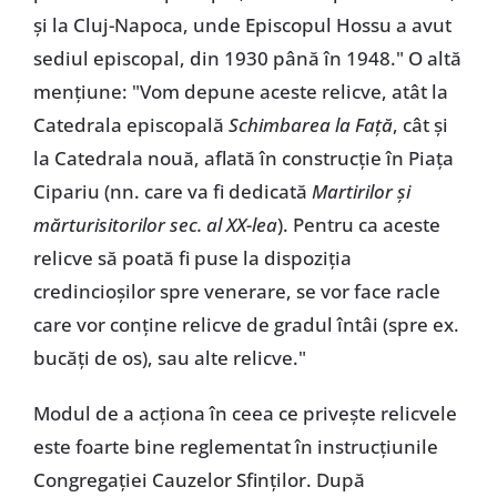
și la Cluj-Napoca, unde Episcopul Hossu a avut
sediul episcopal, din 1930 până în 1948." O altă
mențiune: "Vom depune aceste relicve, atât la
Catedrala episcopală
Schimbarea la Față
, cât și
la Catedrala nouă, aflată în construcție în Piața
Cipariu (nn. care va fi dedicată
Martirilor și
mărturisitorilor sec. al XX-lea
). Pentru ca aceste
relicve să poată fi puse la dispoziția
credincioșilor spre venerare, se vor face racle
care vor conține relicve de gradul întâi (spre ex.
bucăți de os), sau alte relicve."
Modul de a acționa în ceea ce privește relicvele
este foarte bine reglementat în instrucțiunile
Congregației Cauzelor Sfinților. După