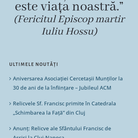
este viața noastră.”
(Fericitul Episcop martir
Iuliu Hossu)
ULTIMELE NOUTĂȚI
Aniversarea Asociației Cercetașii Munților la
30 de ani de la înființare – Jubileul ACM
Relicvele Sf. Francisc primite în Catedrala
„Schimbarea la Față” din Cluj
Anunț: Relicve ale Sfântului Francisc de
Assisi la Cluj-Napoca