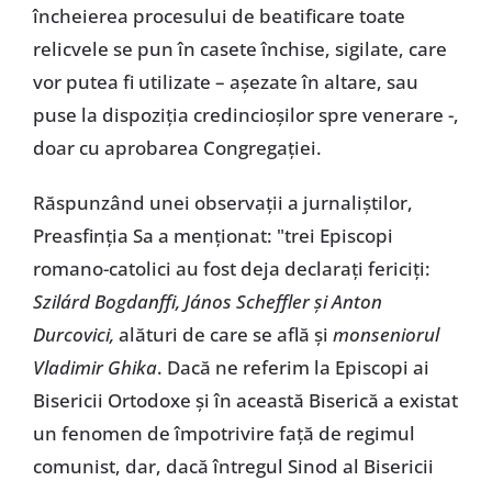
încheierea procesului de beatificare toate
relicvele se pun în casete închise, sigilate, care
vor putea fi utilizate – așezate în altare, sau
puse la dispoziția credincioșilor spre venerare -,
doar cu aprobarea Congregației.
Răspunzând unei observații a jurnaliștilor,
Preasfinția Sa a menționat: "trei Episcopi
romano-catolici au fost deja declarați fericiți:
Szilárd Bogdanffi, János Scheffler și Anton
Durcovici,
alături de care se află și
monseniorul
Vladimir Ghika
. Dacă ne referim la Episcopi ai
Bisericii Ortodoxe și în această Biserică a existat
un fenomen de împotrivire față de regimul
comunist, dar, dacă întregul Sinod al Bisericii