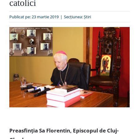
catolici
Special
Publicat pe: 23 martie 2019
|
Secțiunea:
Ştiri
Preasfinția Sa Florentin, Episcopul de Cluj-