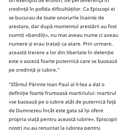
un exemplu de eroism, de perseverență în
credință în pofida dificultăților. Ca Episcopi ei
se bucurau de toate onorurile înainte de
arestare, dar după momentul arestării au fost
numiți «bandiți», nu mai aveau nume ci aveau
numere și erau tratați ca atare. Prin urmare,
această trecere a lor din libertate în detenție
este o asceză foarte puternică care se bazează
pe credință și iubire."
"Sfântul Părinte Ioan Paul al II-lea a dat o
definiție foarte frumoasă martiriului: martirul
«se bazează pe o iubire atât de puternică față
de Dumnezeu încât este gata să își ofere
propria viață pentru această iubire». Episcopii
noștri nu au renunțat la iubirea pentru