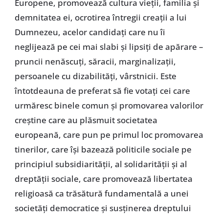
Europene, promovează cultura vieții, familia și
demnitatea ei, ocrotirea întregii creații a lui
Dumnezeu, acelor candidați care nu îi
neglijează pe cei mai slabi și lipsiți de apărare –
pruncii nenăscuți, săracii, marginalizații,
persoanele cu dizabilități, vârstnicii. Este
întotdeauna de preferat să fie votați cei care
urmăresc binele comun și promovarea valorilor
creștine care au plăsmuit societatea
europeană, care pun pe primul loc promovarea
tinerilor, care își bazează politicile sociale pe
principiul subsidiarității, al solidarității și al
dreptății sociale, care
promovează libertatea
religioasă ca trăsătură fundamentală a unei
societăți democratice și susținerea dreptului