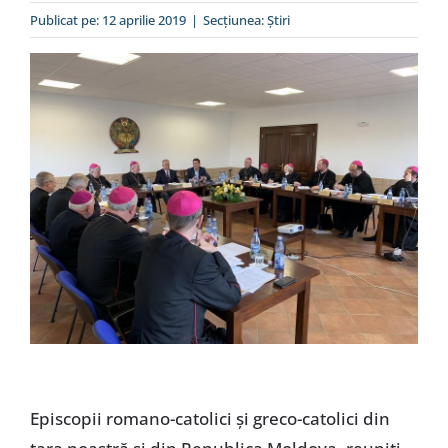
Special
Publicat pe: 12 aprilie 2019
|
Secțiunea:
Ştiri
Episcopii romano-catolici și greco-catolici din