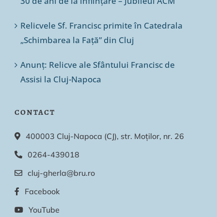
30 de ani de la înființare – Jubileul ACM
Relicvele Sf. Francisc primite în Catedrala
„Schimbarea la Față” din Cluj
Anunț: Relicve ale Sfântului Francisc de
Assisi la Cluj-Napoca
CONTACT
400003 Cluj-Napoca (CJ), str. Moților, nr. 26
0264-439018
cluj-gherla@bru.ro
Facebook
YouTube