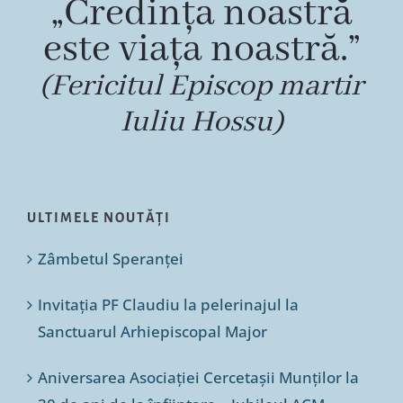
„Credința noastră
este viața noastră.”
(Fericitul Episcop martir
Iuliu Hossu)
ULTIMELE NOUTĂȚI
Zâmbetul Speranței
Invitația PF Claudiu la pelerinajul la
Sanctuarul Arhiepiscopal Major
Aniversarea Asociației Cercetașii Munților la