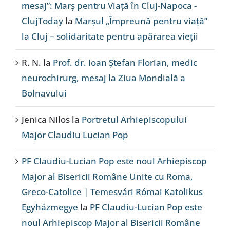
mesaj”: Marș pentru Viață în Cluj-Napoca -
ClujToday
la
Marșul „Împreună pentru viață”
la Cluj – solidaritate pentru apărarea vieții
R. N.
la
Prof. dr. Ioan Ștefan Florian, medic
neurochirurg, mesaj la Ziua Mondială a
Bolnavului
Jenica Nilos
la
Portretul Arhiepiscopului
Major Claudiu Lucian Pop
PF Claudiu-Lucian Pop este noul Arhiepiscop
Major al Bisericii Române Unite cu Roma,
Greco-Catolice | Temesvári Római Katolikus
Egyházmegye
la
PF Claudiu-Lucian Pop este
noul Arhiepiscop Major al Bisericii Române