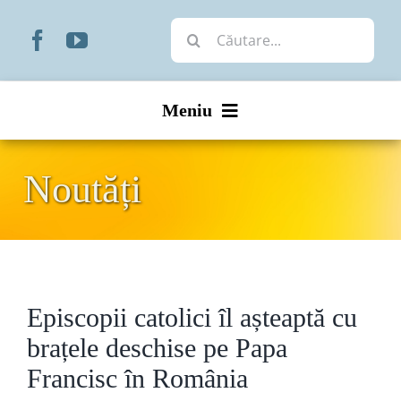
Skip
Cautare...
to
content
Meniu
Start
Noutăți
Noutăți
Prezentare
Episcopii catolici îl așteaptă cu
Organizare
brațele deschise pe Papa
Liturgic
Francisc în România