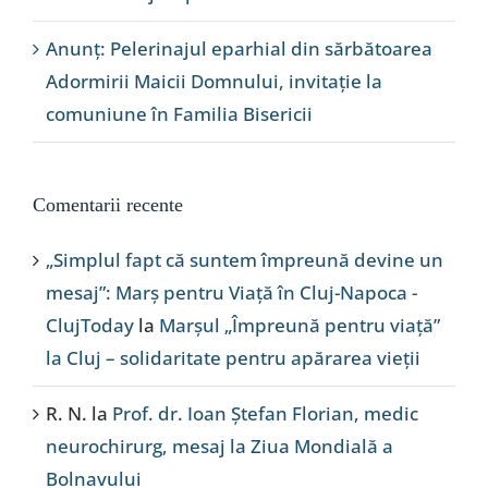
Anunț: Pelerinajul eparhial din sărbătoarea
Adormirii Maicii Domnului, invitație la
comuniune în Familia Bisericii
Comentarii recente
„Simplul fapt că suntem împreună devine un
mesaj”: Marș pentru Viață în Cluj-Napoca -
ClujToday
la
Marșul „Împreună pentru viață”
la Cluj – solidaritate pentru apărarea vieții
R. N.
la
Prof. dr. Ioan Ștefan Florian, medic
neurochirurg, mesaj la Ziua Mondială a
Bolnavului