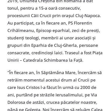
2019, Uniunea Creștină din România a dat
tonul, pentru a 15-a oară consecutiv,
procesiunii Căii Crucii prin orașul Cluj-Napoca.
Au participat, ca în fiecare an, PS Florentin
Crihălmeanu, Episcop eparhial, zeci de preoți,
studenți teologi, membrii ai unor asociații și
grupuri din Eparhia de Cluj-Gherla, persoane
consacrate, credincioși laici. Traseul a fost Piața
Unirii – Catedrala Schimbarea la Față.
"În fiecare an, în Săptămâna Mare, încercăm să
retrăim momentul acestui drum al Crucii pe
care Isus Cristos l-a făcut în urmă cu 2000 de
ani, purtând pe străzile Ierusalimului, pe Via
Dolorosa de astăzi, crucea păcatelor noastre,
până pe Golgota. Noi încercăm să reluăm Calea