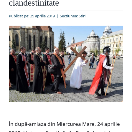
clandestinitate
Special
Publicat pe: 25 aprilie 2019
|
Secțiunea:
Ştiri
În după-amiaza din Miercurea Mare, 24 aprilie