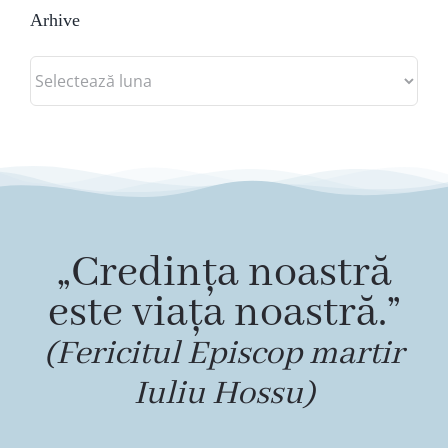
Arhive
Arhive
„Credința noastră
este viața noastră.”
(Fericitul Episcop martir
Iuliu Hossu)