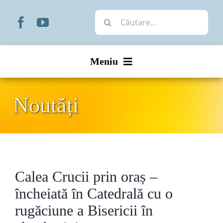
Skip
Cautare...
to
content
Meniu
Start
Noutăți
Noutăți
Prezentare
Calea Crucii prin oraș –
Organizare
încheiată în Catedrală cu o
Liturgic
rugăciune a Bisericii în