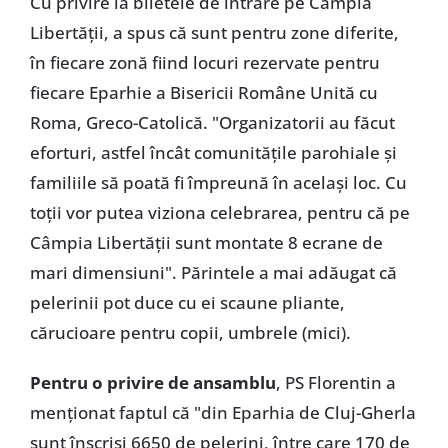
Cu privire la biletele de intrare pe Câmpia
Libertății, a spus că sunt pentru zone diferite,
în fiecare zonă fiind locuri rezervate pentru
fiecare Eparhie a Bisericii Române Unită cu
Roma, Greco-Catolică. "Organizatorii au făcut
eforturi, astfel încât comunitățile parohiale și
familiile să poată fi împreună în același loc. Cu
toții vor putea viziona celebrarea, pentru că pe
Câmpia Libertății sunt montate 8 ecrane de
mari dimensiuni". Părintele a mai adăugat că
pelerinii pot duce cu ei scaune pliante,
cărucioare pentru copii, umbrele (mici).
Pentru o privire de ansamblu
, PS Florentin a
menționat faptul că "din Eparhia de Cluj-Gherla
sunt înscriși 6650 de pelerini, între care 170 de