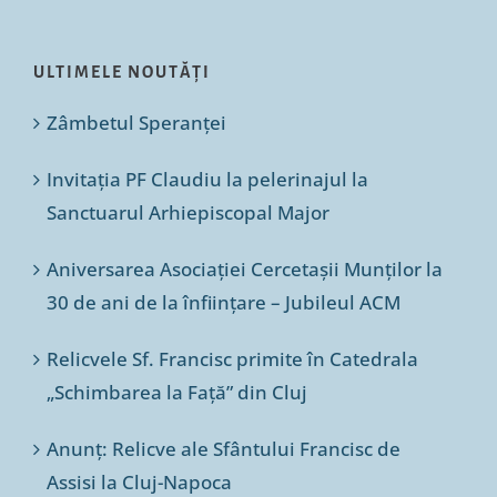
ULTIMELE NOUTĂȚI
Zâmbetul Speranței
Invitația PF Claudiu la pelerinajul la
Sanctuarul Arhiepiscopal Major
Aniversarea Asociației Cercetașii Munților la
30 de ani de la înființare – Jubileul ACM
Relicvele Sf. Francisc primite în Catedrala
„Schimbarea la Față” din Cluj
Anunț: Relicve ale Sfântului Francisc de
Assisi la Cluj-Napoca