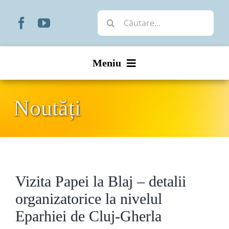
Skip
Cautare...
to
content
Meniu
Start
Noutăți
Noutăți
Prezentare
Vizita Papei la Blaj – detalii
Organizare
organizatorice la nivelul
Liturgic
Eparhiei de Cluj-Gherla