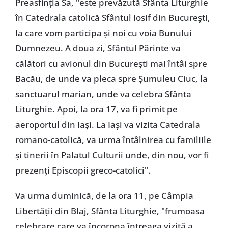
Preasfinția Sa, "este prevăzută Sfânta Liturghie
în Catedrala catolică Sfântul Iosif din București,
la care vom participa și noi cu voia Bunului
Dumnezeu. A doua zi, Sfântul Părinte va
călători cu avionul din București mai întâi spre
Bacău, de unde va pleca spre Șumuleu Ciuc, la
sanctuarul marian, unde va celebra Sfânta
Liturghie. Apoi, la ora 17, va fi primit pe
aeroportul din Iași. La Iași va vizita Catedrala
romano-catolică, va urma întâlnirea cu familiile
și tinerii în Palatul Culturii unde, din nou, vor fi
prezenți Episcopii greco-catolici".
Va urma duminică, de la ora 11, pe Câmpia
Libertății din Blaj, Sfânta Liturghie, "frumoasa
celebrare care va încorona întreaga vizită a