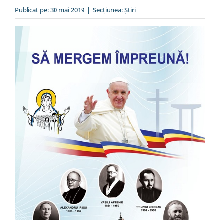
Special
Publicat pe: 30 mai 2019
|
Secțiunea:
Ştiri