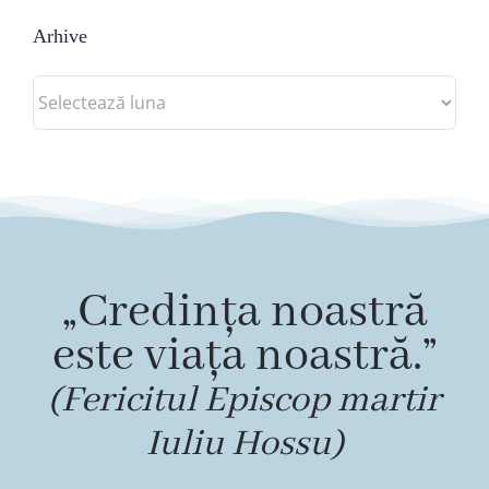
Arhive
Arhive
„Credința noastră
este viața noastră.”
(Fericitul Episcop martir
Iuliu Hossu)