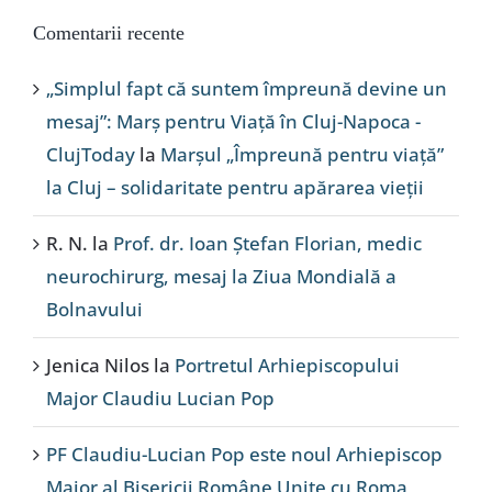
Comentarii recente
„Simplul fapt că suntem împreună devine un
mesaj”: Marș pentru Viață în Cluj-Napoca -
ClujToday
la
Marșul „Împreună pentru viață”
la Cluj – solidaritate pentru apărarea vieții
R. N.
la
Prof. dr. Ioan Ștefan Florian, medic
neurochirurg, mesaj la Ziua Mondială a
Bolnavului
Jenica Nilos
la
Portretul Arhiepiscopului
Major Claudiu Lucian Pop
PF Claudiu-Lucian Pop este noul Arhiepiscop
Major al Bisericii Române Unite cu Roma,