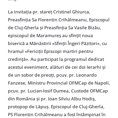
La invitația pr. stareț Cristinel Ghiurca,
Preasfinția Sa Florentin Crihălmeanu, Episcopul
de Cluj-Gherla și Preasfinția Sa Vasile Bizău,
episcopul de Maramureș au sfințit noua
biserică a Mănăstirii «Sfinții Îngeri Păzitori», cu
hramul «Fericiții Episcopi martiri pentru
credință». Au participat la programul dedicat
acestui eveniment, alături de cei doi Ierarhi și
de un sobor de preoți, pcuv. pr. Leonardo
Fanzese, Ministru Provincial OFMCap de Napoli,
pcuv. pr. Lucian-Iosif Dumea, Custode OFMCap
din România și pr. Ioan Silviu Albu Hodiș,
protopop de Lăpuș. Episcopul de Cluj-Gherla,
PS Florentin Crihălmeanu a fost întâmpinat în