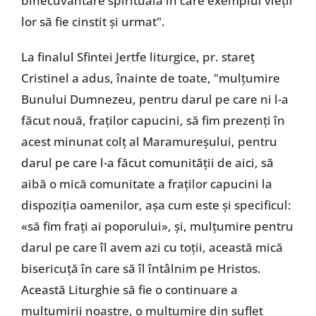
binecuvântare spirituală în care exemplul vieții
lor să fie cinstit și urmat".
La finalul Sfintei Jertfe liturgice, pr. stareț
Cristinel a adus, înainte de toate, "mulțumire
Bunului Dumnezeu, pentru darul pe care ni l-a
făcut nouă, fraților capucini, să fim prezenți în
acest minunat colț al Maramureșului, pentru
darul pe care l-a făcut comunității de aici, să
aibă o mică comunitate a fraților capucini la
dispoziția oamenilor, așa cum este și specificul:
«să fim frați ai poporului», și, mulțumire pentru
darul pe care îl avem azi cu toții, această mică
bisericuță în care să îl întâlnim pe Hristos.
Această Liturghie să fie o continuare a
mulțumirii noastre, o mulțumire din suflet