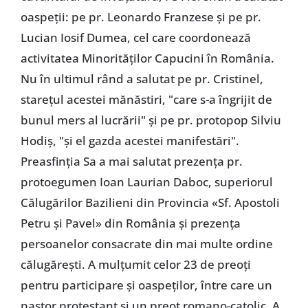
oaspeții: pe pr. Leonardo Franzese și pe pr.
Lucian Iosif Dumea, cel care coordonează
activitatea Minorităților Capucini în România.
Nu în ultimul rând a salutat pe pr. Cristinel,
starețul acestei mănăstiri, "care s-a îngrijit de
bunul mers al lucrării" și pe pr. protopop Silviu
Hodiș, "și el gazda acestei manifestări".
Preasfinția Sa a mai salutat prezența pr.
protoegumen Ioan Laurian Daboc, superiorul
Călugărilor Bazilieni din Provincia «Sf. Apostoli
Petru și Pavel» din România și prezența
persoanelor consacrate din mai multe ordine
călugărești. A mulțumit celor 23 de preoți
pentru participare și oaspeților, între care un
pastor protestant și un preot romano-catolic. A