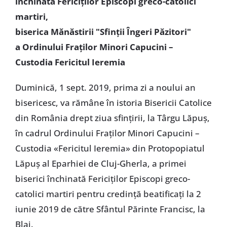
închinată Fericiților Episcopi greco-catolici
martiri,
biserica Mănăstirii "Sfinții Îngeri Păzitori"
a Ordinului Fraților Minori Capucini –
Custodia Fericitul Ieremia
Duminică, 1 sept. 2019, prima zi a noului an
bisericesc, va rămâne în istoria Bisericii Catolice
din România drept ziua sfințirii, la Târgu Lăpuș,
în cadrul Ordinului Fraților Minori Capucini –
Custodia «Fericitul Ieremia» din Protopopiatul
Lăpuș al Eparhiei de Cluj-Gherla, a primei
biserici închinată Fericiților Episcopi greco-
catolici martiri pentru credință beatificați la 2
iunie 2019 de către Sfântul Părinte Francisc, la
Blaj.