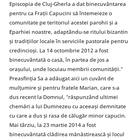
Episcopia de Cluj-Gherla a dat binecuvântarea
pentru ca Frații Capucini să întemeieze o
comunitate pe teritoriul acestei parohii și a
Eparhiei noastre, adaptându-se ritului bizantin
și tradițiilor locale în serviciile pastorale pentru
credincioși. La 14 octombrie 2012 a fost
binecuvântată o casă, în partea de jos a
orașului, unde locuiau membrii comunității."
Preasfinția Sa a adăugat aici un cuvânt de
mulțumire și pentru fratele Marian, care s-a
dus recent la Domnul, "răspunzând ultimei
chemări a lui Dumnezeu cu aceeași demnitate
cu care a dus și rasa de călugăr minor capucin.
Mai târziu, la 23 martie 2014 a fost
binecuvântată clădirea mănăstirească și locul