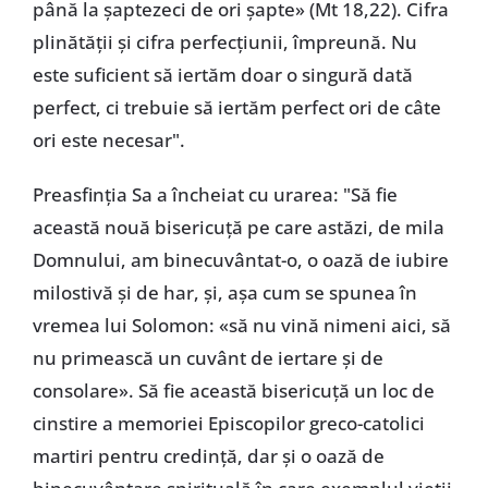
până la șaptezeci de ori șapte» (Mt 18,22). Cifra
plinătății și cifra perfecțiunii, împreună. Nu
este suficient să iertăm doar o singură dată
perfect, ci trebuie să iertăm perfect ori de câte
ori este necesar".
Preasfinția Sa a încheiat cu urarea: "Să fie
această nouă bisericuță pe care astăzi, de mila
Domnului, am binecuvântat-o, o oază de iubire
milostivă și de har, și, așa cum se spunea în
vremea lui Solomon: «să nu vină nimeni aici, să
nu primească un cuvânt de iertare și de
consolare». Să fie această bisericuță un loc de
cinstire a memoriei Episcopilor greco-catolici
martiri pentru credință, dar și o oază de