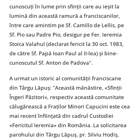
cunoscuți în lume prin sfinții care au ieșit la
lumină din această ramură a franciscanilor,
între care amintim pe Sf. Camillo de Lellis, pe
Sf. Pio sau Padre Pio, desigur pe Fer. Ieremia
Stoica Valahul (declarat fericit la 30 oct. 1983,
de către Sf. Papă Ioan Paul al II-lea) și bine-
cunoscutul Sf. Anton de Padova".
A urmat un istoric al comunității franciscane
din Târgu Lăpuș: "Această mănăstire, «Sfinții
Îngeri Păzitori», respectiv această comunitate
călugărească a Fraților Minori Capucini este cea
mai recent înființată din cadrul Custodiei
«Fericitul Ieremia» din România. La solicitarea
parohului din Târgu Lăpuș, pr. Silviu Hodiș,