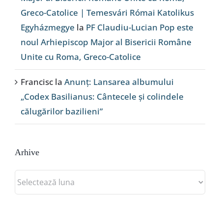
Greco-Catolice | Temesvári Római Katolikus
Egyházmegye
la
PF Claudiu-Lucian Pop este
noul Arhiepiscop Major al Bisericii Române
Unite cu Roma, Greco-Catolice
Francisc
la
Anunț: Lansarea albumului
„Codex Basilianus: Cântecele și colindele
călugărilor bazilieni”
Arhive
Arhive