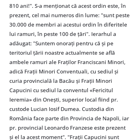
810 ani!". S-a menționat că acest ordin este, în
prezent, cel mai numeros din lume: "sunt peste
30.000 de membri ai acestui ordin în diferitele
lui ramuri, în peste 100 de țări". Ierarhul a
adăugat: "Suntem onorați pentru că și pe
teritoriul țării noastre actualmente se află
ambele ramuri ale Fraților Franciscani Minori,
adică Frații Minori Conventuali, cu sediul și
curia provincială la Bacău și Frații Minori
Capucini cu sediul la conventul «Fericitul
Ieremia» din Onești, superior local fiind pr.
custode Lucian Iosif Dumea. Custodia din
România face parte din Provincia de Napoli, iar
pr. provincial Leonardo Franzese este prezent
și el la acest moment". "Frații Capucini sunt