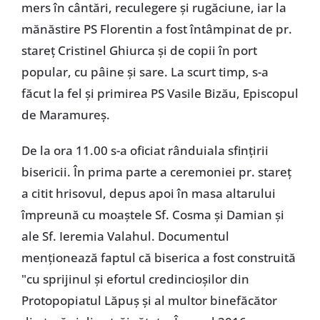
mers în cântări, reculegere și rugăciune, iar la
mănăstire PS Florentin a fost întâmpinat de pr.
stareț Cristinel Ghiurca și de copii în port
popular, cu pâine și sare. La scurt timp, s-a
făcut la fel și primirea PS Vasile Bizău, Episcopul
de Maramureș.
De la ora 11.00 s-a oficiat rânduiala sfințirii
bisericii. În prima parte a ceremoniei pr. stareț
a citit hrisovul, depus apoi în masa altarului
împreună cu moaștele Sf. Cosma și Damian și
ale Sf. Ieremia Valahul. Documentul
menționează faptul că biserica a fost construită
"cu sprijinul și efortul credincioșilor din
Protopopiatul Lăpuș și al multor binefăcător