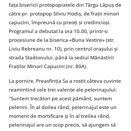
fața bisericii protopopiatele din Târgu Lăpuș de
către pr. protopop Silviu Hodiș, de frații minori
capucini, împreună cu preoți și credincioși.
Programul a debutat la ora 10.00, printr-o
procesiune de la biserica «Buna Vestire» (str.
Liviu Rebreanu nr. 10), prin centrul orașului și
strada Stadionului, până la sediul Mănăstirii
Fraților Minori Capucini (nr. 80A).
La pornire, Preasfinția Sa a rostit câteva cuvinte
reamintind cele trei valențe ale pelerinajului:
"Suntem trecători pe acest pământ, suntem
pelerini. În al doilea rând, pelerinajul este un
moment de mortificare și în al treilea rând,
pelerinajul are un scop precis, să ajungem să