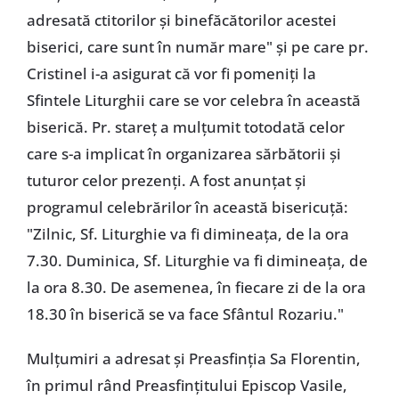
adresată ctitorilor și binefăcătorilor acestei
biserici, care sunt în număr mare" și pe care pr.
Cristinel i-a asigurat că vor fi pomeniți la
Sfintele Liturghii care se vor celebra în această
biserică. Pr. stareț a mulțumit totodată celor
care s-a implicat în organizarea sărbătorii și
tuturor celor prezenți. A fost anunțat și
programul celebrărilor în această bisericuță:
"Zilnic, Sf. Liturghie va fi dimineața, de la ora
7.30. Duminica, Sf. Liturghie va fi dimineața, de
la ora 8.30. De asemenea, în fiecare zi de la ora
18.30 în biserică se va face Sfântul Rozariu."
Mulțumiri a adresat și Preasfinția Sa Florentin,
în primul rând Preasfințitului Episcop Vasile,