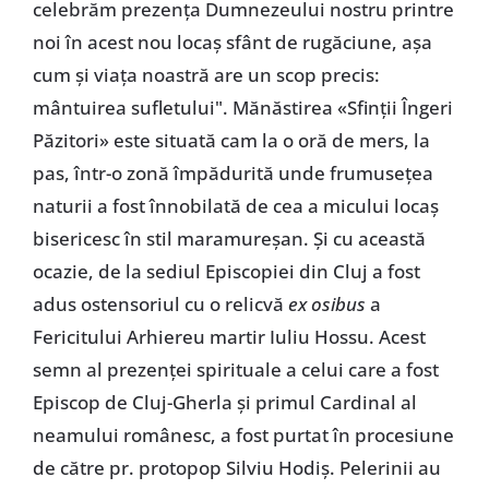
celebrăm prezența Dumnezeului nostru printre
noi în acest nou locaș sfânt de rugăciune, așa
cum și viața noastră are un scop precis:
mântuirea sufletului". Mănăstirea «Sfinții Îngeri
Păzitori» este situată cam la o oră de mers, la
pas, într-o zonă împădurită unde frumusețea
naturii a fost înnobilată de cea a micului locaș
bisericesc în stil maramureșan. Și cu această
ocazie, de la sediul Episcopiei din Cluj a fost
adus ostensoriul cu o relicvă
ex osibus
a
Fericitului Arhiereu martir Iuliu Hossu. Acest
semn al prezenței spirituale a celui care a fost
Episcop de Cluj-Gherla și primul Cardinal al
neamului românesc, a fost purtat în procesiune
de către pr. protopop Silviu Hodiș. Pelerinii au