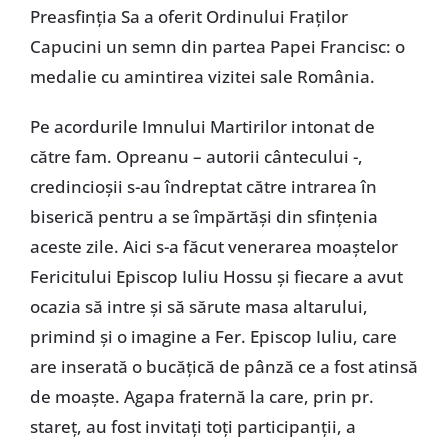
Preasfinția Sa a oferit Ordinului Fraților
Capucini un semn din partea Papei Francisc: o
medalie cu amintirea vizitei sale România.
Pe acordurile Imnului Martirilor intonat de
către fam. Opreanu – autorii cântecului -,
credincioșii s-au îndreptat către intrarea în
biserică pentru a se împărtăși din sfințenia
aceste zile. Aici s-a făcut venerarea moaștelor
Fericitului Episcop Iuliu Hossu și fiecare a avut
ocazia să intre și să sărute masa altarului,
primind și o imagine a Fer. Episcop Iuliu, care
are inserată o bucățică de pânză ce a fost atinsă
de moaște. Agapa fraternă la care, prin pr.
stareț, au fost invitați toți participanții, a