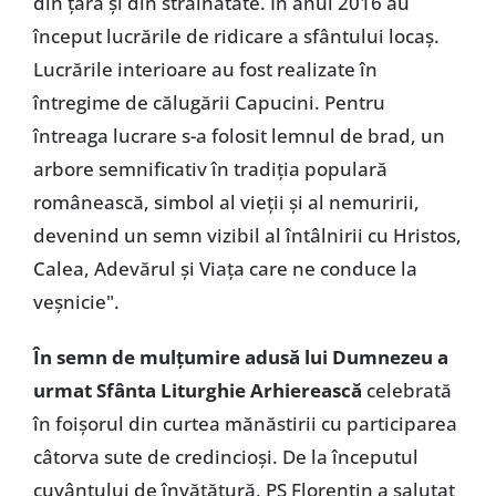
din țară și din străinătate. În anul 2016 au
început lucrările de ridicare a sfântului locaș.
Lucrările interioare au fost realizate în
întregime de călugării Capucini. Pentru
întreaga lucrare s-a folosit lemnul de brad, un
arbore semnificativ în tradiția populară
românească, simbol al vieții și al nemuririi,
devenind un semn vizibil al întâlnirii cu Hristos,
Calea, Adevărul și Viața care ne conduce la
veșnicie".
În semn de mulțumire adusă lui Dumnezeu a
urmat Sfânta Liturghie Arhierească
celebrată
în foișorul din curtea mănăstirii cu participarea
câtorva sute de credincioși. De la începutul
cuvântului de învățătură, PS Florentin a salutat