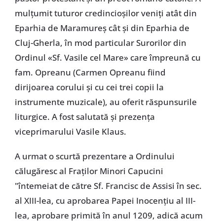
mulțumit tuturor credincioșilor veniți atât din
Eparhia de Maramureș cât și din Eparhia de
Cluj-Gherla, în mod particular Surorilor din
Ordinul «Sf. Vasile cel Mare» care împreună cu
fam. Opreanu (Carmen Opreanu fiind
dirijoarea corului și cu cei trei copii la
instrumente muzicale), au oferit răspunsurile
liturgice. A fost salutată și prezența
viceprimarului Vasile Klaus.
A urmat o scurtă prezentare a Ordinului
călugăresc al Fraților Minori Capucini
"întemeiat de către Sf. Francisc de Assisi în sec.
al XIII-lea, cu aprobarea Papei Inocențiu al III-
lea, aprobare primită în anul 1209, adică acum