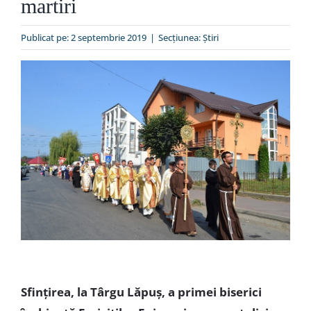
martiri
Special
Publicat pe: 2 septembrie 2019
|
Secțiunea:
Ştiri
Sfințirea, la Târgu Lăpuș, a primei biserici