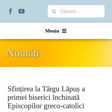
Skip
Cautare...
to
content
Meniu
Start
Noutăți
Noutăți
Prezentare
Sfințirea la Târgu Lăpuș a
Organizare
primei biserici închinată
Liturgic
Episcopilor greco-catolici