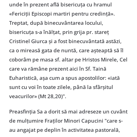
unde în prezent află bisericuța cu hramul
«Fericiții Episcopi martiri pentru credință».
Treptat, după binecuvântarea locului,
bisericuța s-a înălțat, prin grija pr. stareț
Cristinel Giurca și a fost binecuvântată astăzi,
ca o mireasă gata de nuntă, care așteaptă să îl
coborâm pe masa sf. altar pe Hristos Mirele, Cel
care va rămâne prezent aici în Sf. Taină
Euharistică, așa cum a spus apostolilor: «iată
sunt cu voi în toate zilele, până la sfârșitul
veacurilor» (Mt 28,20)".
Preasfinția Sa a dorit să mai adreseze un cuvânt
de mulțumire Fraților Minori Capucini "care s-
au angajat pe deplin în activitatea pastorală,