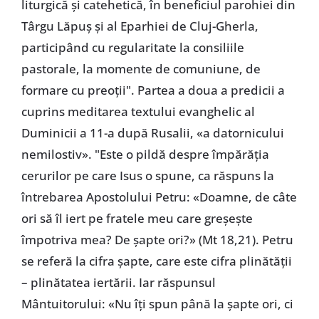
liturgică și catehetică, în beneficiul parohiei din
Târgu Lăpuș și al Eparhiei de Cluj-Gherla,
participând cu regularitate la consiliile
pastorale, la momente de comuniune, de
formare cu preoții". Partea a doua a predicii a
cuprins meditarea textului evanghelic al
Duminicii a 11-a după Rusalii, «a datornicului
nemilostiv». "Este o pildă despre împărăția
cerurilor pe care Isus o spune, ca răspuns la
întrebarea Apostolului Petru: «Doamne, de câte
ori să îl iert pe fratele meu care greșește
împotriva mea? De șapte ori?» (Mt 18,21). Petru
se referă la cifra șapte, care este cifra plinătății
– plinătatea iertării. Iar răspunsul
Mântuitorului: «Nu îți spun până la șapte ori, ci