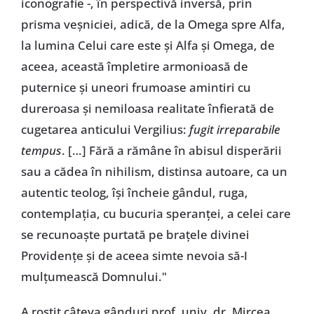
iconografie -, în perspectivă inversă, prin
prisma veșniciei, adică, de la Omega spre Alfa,
la lumina Celui care este și Alfa și Omega, de
aceea, această împletire armonioasă de
puternice și uneori frumoase amintiri cu
dureroasa și nemiloasa realitate înfierată de
cugetarea anticului Vergilius:
fugit irreparabile
tempus
. […] Fără a rămâne în abisul disperării
sau a cădea în nihilism, distinsa autoare, ca un
autentic teolog, își încheie gândul, ruga,
contemplația, cu bucuria speranței, a celei care
se recunoaște purtată pe brațele divinei
Providențe și de aceea simte nevoia să-I
mulțumească Domnului."
A rostit câteva gânduri prof. univ. dr. Mircea