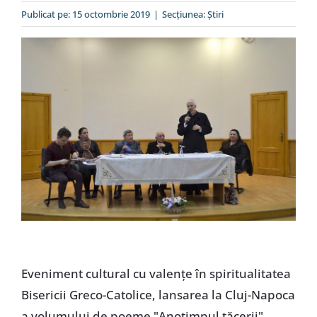
Special
Publicat pe: 15 octombrie 2019
|
Secțiunea:
Ştiri
Eveniment cultural cu valențe în spiritualitatea
Bisericii Greco-Catolice, lansarea la Cluj-Napoca
a volumului de poeme "Anotimpul tăcerii",