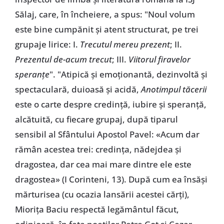
Sălaj, care, în încheiere, a spus: "Noul volum
este bine cumpănit și atent structurat, pe trei
grupaje lirice: I.
Trecutul mereu prezent
; II.
Prezentul de-acum trecut
; III.
Viitorul firavelor
speranțe
". "Atipică și emoționantă, dezinvoltă și
spectaculară, duioasă și acidă,
Anotimpul tăcerii
este o carte despre credință, iubire și speranță,
alcătuită, cu fiecare grupaj, după tiparul
sensibil al Sfântului Apostol Pavel: «Acum dar
rămân acestea trei: credința, nădejdea și
dragostea, dar cea mai mare dintre ele este
dragostea» (I Corinteni, 13). După cum ea însăși
mărturisea (cu ocazia lansării acestei cărți),
Miorița Baciu respectă legământul făcut,