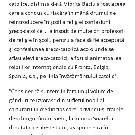
catolice, distinsa d-nă Miorița Baciu a fost aceea
care a condus cu flacăra în mână drumul de
reintroducere în școli a religiei confesiunii
greco-catolice", "a însoțit de multe ori profesorii
de religie în școli, pentru a face să fie acceptată
și confesiunea greco-catolică acolo unde se
aflau elevi greco-catolici, a fost și animatoarea
relațiilor internaționale cu Franța, Belgia,
Spania, ș.a., pe linia învățământului catolic".
"Consider că suntem în fața unui volum de
gânduri ce izvorăsc din sufletul nobil al
cărturarului credincios care, privindu-și trăirile
de-a lungul firului vieții, la lumina Soarelui
dreptății, recitește totul, aș spune – ca în