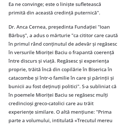
Ea ne convinge; este o liniște sufletească
primită din această credință puternică".
Dr. Anca Cernea, președinta Fundației "Ioan
Bărbuș", a adus o mărturie "ca cititor care caută
în primul rând conținutul de adevăr și regăsesc
în versurile Mioriței Baciu o frapantă coerență
între discurs și viață. Regăsesc și experiența
proprie, trăită încă din copilărie în Biserica în
catacombe și într-o familie în care și părinții și
bunicii au fost deținuți politici". S-a subliniat că
în poemele Mioriței Baciu se regăsesc mulți
credincioși greco-catolici care au trăit
experiențe similare. O altă mențiune: "Prima
parte a volumului, intitulată «Trecutul mereu