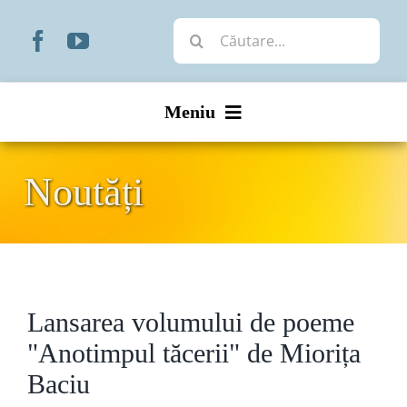
Skip
Cautare...
to
content
Meniu
Start
Noutăți
Noutăți
Prezentare
Lansarea volumului de poeme
Organizare
"Anotimpul tăcerii" de Miorița
Liturgic
Baciu