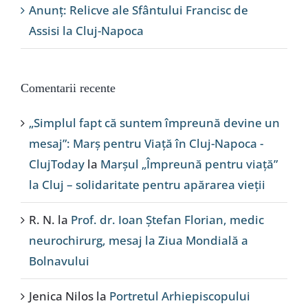
Anunț: Relicve ale Sfântului Francisc de
Assisi la Cluj-Napoca
Comentarii recente
„Simplul fapt că suntem împreună devine un
mesaj”: Marș pentru Viață în Cluj-Napoca -
ClujToday
la
Marșul „Împreună pentru viață”
la Cluj – solidaritate pentru apărarea vieții
R. N.
la
Prof. dr. Ioan Ștefan Florian, medic
neurochirurg, mesaj la Ziua Mondială a
Bolnavului
Jenica Nilos
la
Portretul Arhiepiscopului