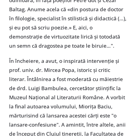
odinioară, în fața poeților Petre Got și Cezar
Baltag. Anume acela că «din postura de doctor
în filologie, specialist în stilistică și didactică (…),
și eu pot să scriu poezie.» E, aici, o
demonstrație de virtuozitate lirică și totodată
un semn că dragostea pe toate le biruie…".
În încheiere, a avut, o inspirată intervenție și
prof. univ. dr. Mircea Popa, istoric și critic
literar. Întâlnirea a fost moderată cu măiestrie
de drd. Luigi Bambulea, cercetător științific la
Muzeul Național al Literaturii Române. A vorbit
la final autoarea volumului, Miorița Baciu,
mărturisind că lansarea acestei cărți este "o
lansare-confesiune". A amintit, între altele, anii
de început din Clujul tinereții, la Facultatea de