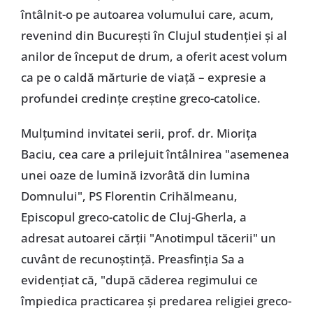
întâlnit-o pe autoarea volumului care, acum,
revenind din București în Clujul studenției și al
anilor de început de drum, a oferit acest volum
ca pe o caldă mărturie de viață – expresie a
profundei credințe creștine greco-catolice.
Mulțumind invitatei serii, prof. dr. Miorița
Baciu, cea care a prilejuit întâlnirea "asemenea
unei oaze de lumină izvorâtă din lumina
Domnului", PS Florentin Crihălmeanu,
Episcopul greco-catolic de Cluj-Gherla, a
adresat autoarei cărții "Anotimpul tăcerii" un
cuvânt de recunoștință. Preasfinția Sa a
evidențiat că, "după căderea regimului ce
împiedica practicarea și predarea religiei greco-