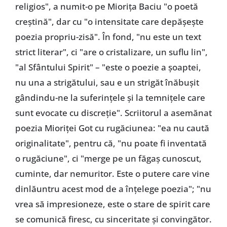
religios", a numit-o pe Miorița Baciu "o poetă
creștină", dar cu "o intensitate care depășește
poezia propriu-zisă". În fond, "nu este un text
strict literar", ci "are o cristalizare, un suflu lin",
"al Sfântului Spirit" – "este o poezie a șoaptei,
nu una a strigătului, sau e un strigăt înăbușit
gândindu-ne la suferințele și la temnițele care
sunt evocate cu discreție". Scriitorul a asemănat
poezia Mioriței Got cu rugăciunea: "ea nu caută
originalitate", pentru că, "nu poate fi inventată
o rugăciune", ci "merge pe un făgaș cunoscut,
cuminte, dar nemuritor. Este o putere care vine
dinlăuntru acest mod de a înțelege poezia"; "nu
vrea să impresioneze, este o stare de spirit care
se comunică firesc, cu sinceritate și convingător.