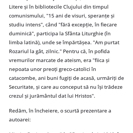
Litere și în bibliotecile Clujului din timpul
comunismului, "15 ani de visuri, speranțe și
studiu intens", când "fără excepție, în fiecare
duminică", participa la Sfânta Liturghie (în
limba latină), unde se împărtășea. "Am purtat
Rozariul la gât, zilnic." Pentru că, în pofida
vremurilor marcate de ateism, era "fiica și
nepoata unor preoți greco-catolici în
catacombe, ani buni fugiți de acasă, urmăriți de
Securitate, și care au conceput să nu își trădeze
crezul și jurământul dat lui Hristos".
Redăm, în încheiere, o scurtă prezentare a
autoarei: