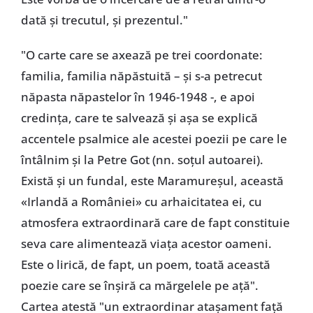
dată și trecutul, și prezentul."
"O carte care se axează pe trei coordonate:
familia, familia năpăstuită – și s-a petrecut
năpasta năpastelor în 1946-1948 -, e apoi
credința, care te salvează și așa se explică
accentele psalmice ale acestei poezii pe care le
întâlnim și la Petre Got (nn. soțul autoarei).
Există și un fundal, este Maramureșul, această
«Irlandă a României» cu arhaicitatea ei, cu
atmosfera extraordinară care de fapt constituie
seva care alimentează viața acestor oameni.
Este o lirică, de fapt, un poem, toată această
poezie care se înșiră ca mărgelele pe ață".
Cartea atestă "un extraordinar atașament față