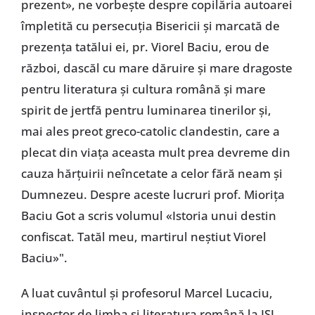
prezent», ne vorbește despre copilăria autoarei
împletită cu persecuția Bisericii și marcată de
prezența tatălui ei, pr. Viorel Baciu, erou de
război, dascăl cu mare dăruire și mare dragoste
pentru literatura și cultura română și mare
spirit de jertfă pentru luminarea tinerilor și,
mai ales preot greco-catolic clandestin, care a
plecat din viața aceasta mult prea devreme din
cauza hărțuirii neîncetate a celor fără neam și
Dumnezeu. Despre aceste lucruri prof. Miorița
Baciu Got a scris volumul «Istoria unui destin
confiscat. Tatăl meu, martirul neștiut Viorel
Baciu»".
A luat cuvântul și profesorul Marcel Lucaciu,
inspector de limba și literatura română la ISJ