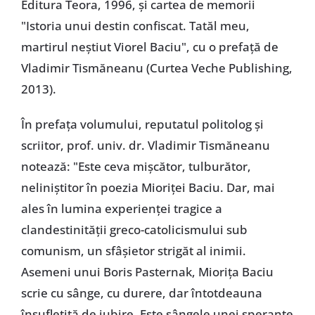
Editura Teora, 1996, și cartea de memorii
"Istoria unui destin confiscat. Tatăl meu,
martirul neștiut Viorel Baciu", cu o prefață de
Vladimir Tismăneanu (Curtea Veche Publishing,
2013).
În prefața volumului, reputatul politolog și
scriitor, prof. univ. dr. Vladimir Tismăneanu
notează: "Este ceva mișcător, tulburător,
neliniștitor în poezia Mioriței Baciu. Dar, mai
ales în lumina experienței tragice a
clandestinității greco-catolicismului sub
comunism, un sfâșietor strigăt al inimii.
Asemeni unui Boris Pasternak, Miorița Baciu
scrie cu sânge, cu durere, dar întotdeauna
însuflețită de iubire. Este sângele unei speranțe