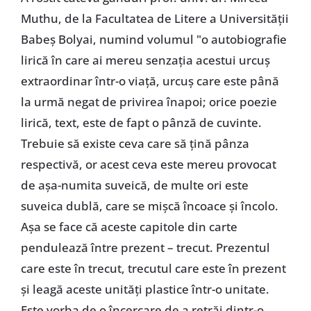
Muthu, de la Facultatea de Litere a Universității
Babeș Bolyai, numind volumul "o autobiografie
lirică în care ai mereu senzația acestui urcuș
extraordinar într-o viață, urcuș care este până
la urmă negat de privirea înapoi; orice poezie
lirică, text, este de fapt o pânză de cuvinte.
Trebuie să existe ceva care să țină pânza
respectivă, or acest ceva este mereu provocat
de așa-numita suveică, de multe ori este
suveica dublă, care se mișcă încoace și încolo.
Așa se face că aceste capitole din carte
pendulează între prezent – trecut. Prezentul
care este în trecut, trecutul care este în prezent
și leagă aceste unități plastice într-o unitate.
Este vorba de o încercare de a retrăi dintr-o