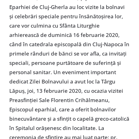
Eparhiei de Cluj-Gherla au loc vizite la bolnavi
și celebrări speciale pentru însănătoșirea lor,
care vor culmina cu Sfânta Liturghie
arhierească de duminică 16 februarie 2020,
când în catedrala episcopală din Cluj-Napoca în
primele rânduri de bănci se vor afla, ca invitați
speciali, persoane purtătoare de suferință și
personal sanitar. Un eveniment important
dedicat Zilei Bolnavului a avut loc la Târgu
Lăpuș, joi, 13 februarie 2020, cu ocazia vizitei
Preasfinției Sale Florentin Crihălmeanu,
Episcopul eparhial, care a oferit bolnavilor
binecuvântare și a sfințit o capelă greco-catolică
în Spitalul orășenesc din localitate. La
ceremonia de sfințire au mai luat parte: pr.