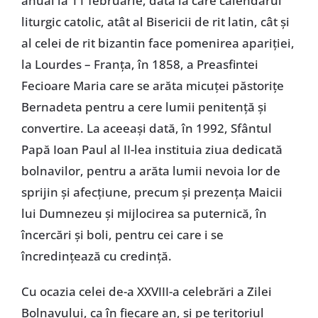
anual la 11 februarie, dată la care calendarul
liturgic catolic, atât al Bisericii de rit latin, cât și
al celei de rit bizantin face pomenirea apariției,
la Lourdes – Franța, în 1858, a Preasfintei
Fecioare Maria care se arăta micuței păstorițe
Bernadeta pentru a cere lumii penitență și
convertire. La aceeași dată, în 1992, Sfântul
Papă Ioan Paul al II-lea instituia ziua dedicată
bolnavilor, pentru a arăta lumii nevoia lor de
sprijin și afecțiune, precum și prezența Maicii
lui Dumnezeu și mijlocirea sa puternică, în
încercări și boli, pentru cei care i se
încredințează cu credință.
Cu ocazia celei de-a XXVIII-a celebrări a Zilei
Bolnavului, ca în fiecare an, și pe teritoriul