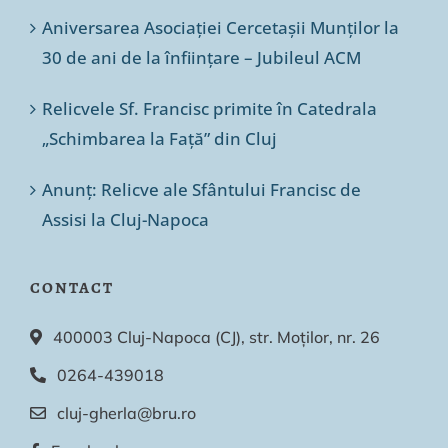
Aniversarea Asociației Cercetașii Munților la
30 de ani de la înființare – Jubileul ACM
Relicvele Sf. Francisc primite în Catedrala
„Schimbarea la Față” din Cluj
Anunț: Relicve ale Sfântului Francisc de
Assisi la Cluj-Napoca
CONTACT
400003 Cluj-Napoca (CJ), str. Moților, nr. 26
0264-439018
cluj-gherla@bru.ro