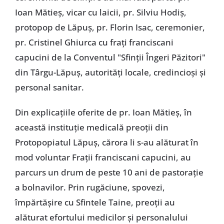
Ioan Mătieș, vicar cu laicii, pr. Silviu Hodiș,
protopop de Lăpuș, pr. Florin Isac, ceremonier,
pr. Cristinel Ghiurca cu frați franciscani
capucini de la Conventul "Sfinții Îngeri Păzitori"
din Târgu-Lăpuș, autorități locale, credincioși și
personal sanitar.
Din explicațiile oferite de pr. Ioan Mătieș, în
această instituție medicală preoții din
Protopopiatul Lăpuș, cărora li s-au alăturat în
mod voluntar Frații franciscani capucini, au
parcurs un drum de peste 10 ani de pastorație
a bolnavilor. Prin rugăciune, spovezi,
împărtășire cu Sfintele Taine, preoții au
alăturat efortului medicilor și personalului