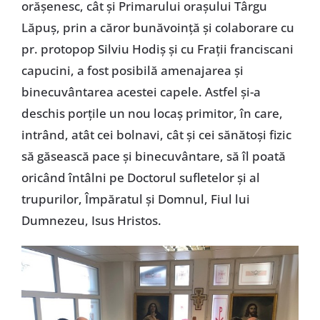
orășenesc, cât și Primarului orașului Târgu
Lăpuș, prin a căror bunăvoință și colaborare cu
pr. protopop Silviu Hodiș și cu Frații franciscani
capucini, a fost posibilă amenajarea și
binecuvântarea acestei capele. Astfel și-a
deschis porțile un nou locaș primitor, în care,
intrând, atât cei bolnavi, cât și cei sănătoși fizic
să găsească pace și binecuvântare, să îl poată
oricând întâlni pe Doctorul sufletelor și al
trupurilor, Împăratul și Domnul, Fiul lui
Dumnezeu, Isus Hristos.