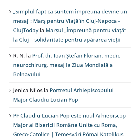
„Simplul fapt că suntem împreună devine un
mesaj”: Marș pentru Viață în Cluj-Napoca -
ClujToday
la
Marșul „Împreună pentru viață”
la Cluj – solidaritate pentru apărarea vieții
R. N.
la
Prof. dr. Ioan Ștefan Florian, medic
neurochirurg, mesaj la Ziua Mondială a
Bolnavului
Jenica Nilos
la
Portretul Arhiepiscopului
Major Claudiu Lucian Pop
PF Claudiu-Lucian Pop este noul Arhiepiscop
Major al Bisericii Române Unite cu Roma,
Greco-Catolice | Temesvári Római Katolikus