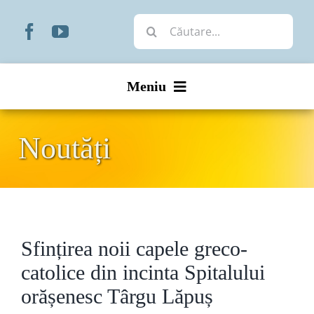
Skip
Cautare...
to
content
Meniu
Start
Noutăți
Noutăți
Prezentare
Sfințirea noii capele greco-
Organizare
catolice din incinta Spitalului
Liturgic
orășenesc Târgu Lăpuș