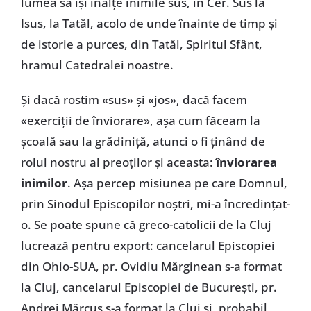
lumea să își înalțe inimile sus, în Cer. Sus la
Isus, la Tatăl, acolo de unde înainte de timp și
de istorie a purces, din Tatăl, Spiritul Sfânt,
hramul Catedralei noastre.
Și dacă rostim «sus» și «jos», dacă facem
«exerciții de înviorare», așa cum făceam la
școală sau la grădiniță, atunci o fi ținând de
rolul nostru al preoților și aceasta:
înviorarea
inimilor
. Așa percep misiunea pe care Domnul,
prin Sinodul Episcopilor noștri, mi-a încredințat-
o. Se poate spune că greco-catolicii de la Cluj
lucrează pentru export: cancelarul Episcopiei
din Ohio-SUA, pr. Ovidiu Mărginean s-a format
la Cluj, cancelarul Episcopiei de București, pr.
Andrei Mărcuș s-a format la Cluj și, probabil,