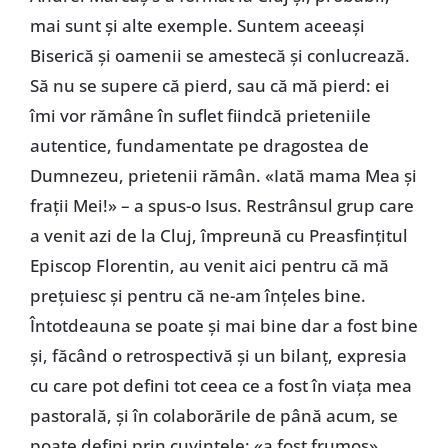
mai sunt și alte exemple. Suntem aceeași
Biserică și oamenii se amestecă și conlucrează.
Să nu se supere că pierd, sau că mă pierd: ei
îmi vor rămâne în suflet fiindcă prieteniile
autentice, fundamentate pe dragostea de
Dumnezeu, prietenii rămân. «Iată mama Mea și
frații Mei!» – a spus-o Isus. Restrânsul grup care
a venit azi de la Cluj, împreună cu Preasfințitul
Episcop Florentin, au venit aici pentru că mă
prețuiesc și pentru că ne-am înțeles bine.
Întotdeauna se poate și mai bine dar a fost bine
și, făcând o retrospectivă și un bilanț, expresia
cu care pot defini tot ceea ce a fost în viața mea
pastorală, și în colaborările de până acum, se
poate defini prin cuvintele: «a fost frumos».