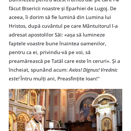
făcut Bisericii noastre și Eparhiei de Lugoj. De
aceea, îi dorim să fie lumină din Lumina lui
Hristos, după cuvântul pe care Mântuitorul l-a
adresat apostolilor Săi: «așa să lumineze
faptele voastre bune înaintea oamenilor,
pentru ca ei, privindu-vă pe voi, să
preamărească pe Tatăl care este în ceruri». Și a
încheiat, spunând acum:
Axios! Dignus! Vrednic
este!
Întru mulți ani, Preasfințite Ioan!"