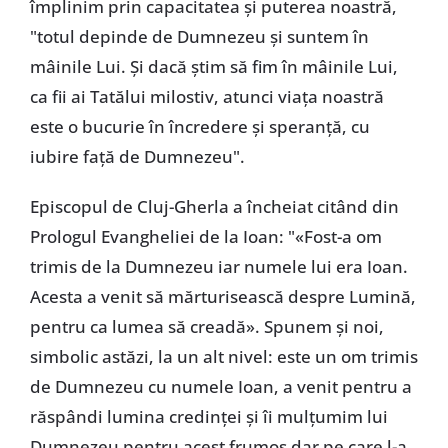
împlinim prin capacitatea și puterea noastră,
"totul depinde de Dumnezeu și suntem în
mâinile Lui. Și dacă știm să fim în mâinile Lui,
ca fii ai Tatălui milostiv, atunci viața noastră
este o bucurie în încredere și speranță, cu
iubire față de Dumnezeu".
Episcopul de Cluj-Gherla a încheiat citând din
Prologul Evangheliei de la Ioan: "«Fost-a om
trimis de la Dumnezeu iar numele lui era Ioan.
Acesta a venit să mărturisească despre Lumină,
pentru ca lumea să creadă». Spunem și noi,
simbolic astăzi, la un alt nivel: este un om trimis
de Dumnezeu cu numele Ioan, a venit pentru a
răspândi lumina credinței și îi mulțumim lui
Dumnezeu pentru acest frumos dar pe care l-a