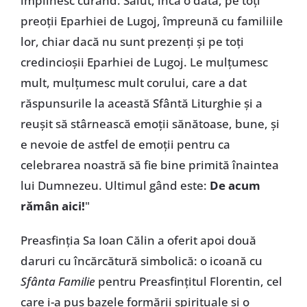
împlinesc curând. Salut, încă o dată, pe toți
preoții Eparhiei de Lugoj, împreună cu familiile
lor, chiar dacă nu sunt prezenți și pe toți
credincioșii Eparhiei de Lugoj. Le mulțumesc
mult, mulțumesc mult corului, care a dat
răspunsurile la această Sfântă Liturghie și a
reușit să stârnească emoții sănătoase, bune, și
e nevoie de astfel de emoții pentru ca
celebrarea noastră să fie bine primită înaintea
lui Dumnezeu. Ultimul gând este:
De acum
rămân aici!
"
Preasfinția Sa Ioan Călin a oferit apoi două
daruri cu încărcătură simbolică: o icoană cu
Sfânta Familie
pentru Preasfințitul Florentin, cel
care i-a pus bazele formării spirituale și o