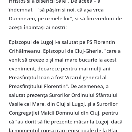
Hristos și a Bisericii Sale". De aceea – a
îndemnat – "să pășim și noi, că așa vrea
Dumnezeu, pe urmele lor", și să fim vrednici de
acești înaintași ai noștri!
Episcopul de Lugoj l-a salutat pe PS Florentin
Crihălmeanu, Episcopul de Cluj-Gherla, "care a
venit să creeze o și mai mare bucurie la acest
eveniment, deoarece pentru mai mulți ani
Preasfințitul Ioan a fost Vicarul general al
Preasfințitului Florentin". De asemenea, a
salutat prezența Surorilor Ordinului Sfântului
Vasile cel Mare, din Cluj și Lugoj, și a Surorilor
Congregației Maicii Domnului din Cluj, pentru
că "au dorit să fie prezente măcar la Lugoj, dacă
la momentul consacrării episcopale de la Blaj