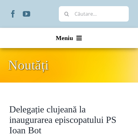
Skip
Cautare...
to
content
Meniu
Start
Noutăți
Noutăți
Prezentare
Delegație clujeană la
Organizare
inaugurarea episcopatului PS
Liturgic
Ioan Bot