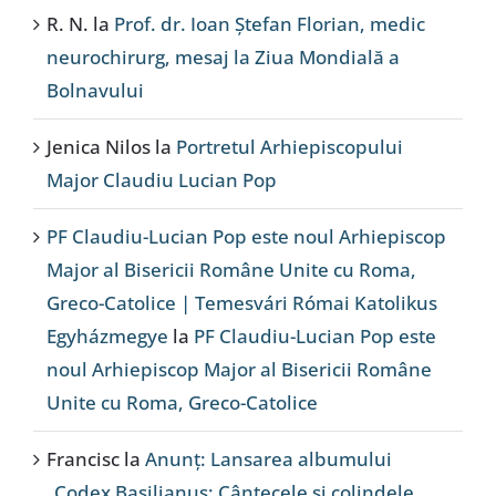
R. N.
la
Prof. dr. Ioan Ștefan Florian, medic
neurochirurg, mesaj la Ziua Mondială a
Bolnavului
Jenica Nilos
la
Portretul Arhiepiscopului
Major Claudiu Lucian Pop
PF Claudiu-Lucian Pop este noul Arhiepiscop
Major al Bisericii Române Unite cu Roma,
Greco-Catolice | Temesvári Római Katolikus
Egyházmegye
la
PF Claudiu-Lucian Pop este
noul Arhiepiscop Major al Bisericii Române
Unite cu Roma, Greco-Catolice
Francisc
la
Anunț: Lansarea albumului
„Codex Basilianus: Cântecele și colindele