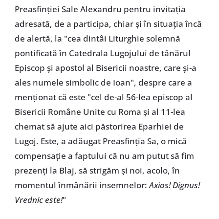
Preasfinției Sale Alexandru pentru invitația
adresată, de a participa, chiar și în situația încă
de alertă, la "cea dintâi Liturghie solemnă
pontificată în Catedrala Lugojului de tânărul
Episcop și apostol al Bisericii noastre, care și-a
ales numele simbolic de Ioan", despre care a
menționat că este "cel de-al 56-lea episcop al
Bisericii Române Unite cu Roma și al 11-lea
chemat să ajute aici păstorirea Eparhiei de
Lugoj. Este, a adăugat Preasfinția Sa, o mică
compensație a faptului că nu am putut să fim
prezenți la Blaj, să strigăm și noi, acolo, în
momentul înmânării insemnelor:
Axios! Dignus!
Vrednic este!
"