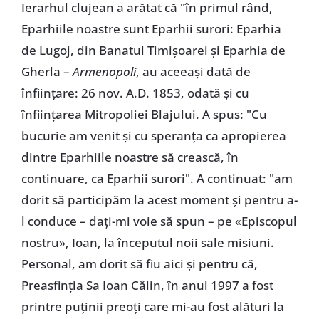
Ierarhul clujean a arătat că "în primul rând,
Eparhiile noastre sunt Eparhii surori: Eparhia
de Lugoj, din Banatul Timișoarei și Eparhia de
Gherla –
Armenopoli
, au aceeași dată de
înființare: 26 nov. A.D. 1853, odată și cu
înființarea Mitropoliei Blajului. A spus: "Cu
bucurie am venit și cu speranța ca apropierea
dintre Eparhiile noastre să crească, în
continuare, ca Eparhii surori". A continuat: "am
dorit să participăm la acest moment și pentru a-
l conduce – dați-mi voie să spun – pe «Episcopul
nostru», Ioan, la începutul noii sale misiuni.
Personal, am dorit să fiu aici și pentru că,
Preasfinția Sa Ioan Călin, în anul 1997 a fost
printre puținii preoți care mi-au fost alături la