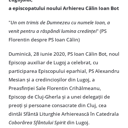
a episcopatului noului Arhiereu Călin Ioan Bot
"
Un om trimis de Dumnezeu cu numele Ioan, a
venit pentru a răspândi lumina credinței
" (PS
Florentin despre PS Ioan Călin)
Duminică, 28 iunie 2020, PS Ioan Călin Bot, noul
Episcop auxiliar de Lugoj a celebrat, cu
participarea Episcopului eparhial, PS Alexandru
Mesian și a credincioșilor din Lugoj, a
Preasfinției Sale Florentin Crihălmeanu,
Episcop de Cluj-Gherla și a unei delegații de
preoți și persoane consacrate din Cluj, cea
dintâi Sfântă Liturghie Arhierească în Catedrala
Coborârea Sfântului Spirit
din Lugoj.