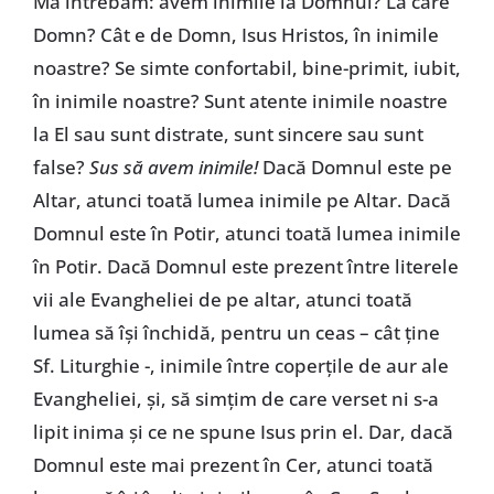
Mă întrebam: avem inimile la Domnul? La care
Domn? Cât e de Domn, Isus Hristos, în inimile
noastre? Se simte confortabil, bine-primit, iubit,
în inimile noastre? Sunt atente inimile noastre
la El sau sunt distrate, sunt sincere sau sunt
false?
Sus să avem inimile!
Dacă Domnul este pe
Altar, atunci toată lumea inimile pe Altar. Dacă
Domnul este în Potir, atunci toată lumea inimile
în Potir. Dacă Domnul este prezent între literele
vii ale Evangheliei de pe altar, atunci toată
lumea să își închidă, pentru un ceas – cât ține
Sf. Liturghie -, inimile între coperțile de aur ale
Evangheliei, și, să simțim de care verset ni s-a
lipit inima și ce ne spune Isus prin el. Dar, dacă
Domnul este mai prezent în Cer, atunci toată