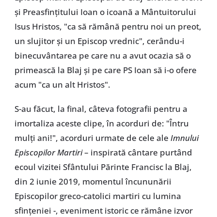
și Preasfințitului Ioan o icoană a Mântuitorului
Isus Hristos, "ca să rămână pentru noi un preot,
un slujitor și un Episcop vrednic", cerându-i
binecuvântarea pe care nu a avut ocazia să o
primească la Blaj și pe care PS Ioan să i-o ofere
acum "ca un alt Hristos".
S-au făcut, la final, câteva fotografii pentru a
imortaliza aceste clipe, în acorduri de: "Întru
mulți ani!", acorduri urmate de cele ale
Imnului
Episcopilor Martiri
– inspirată cântare purtând
ecoul vizitei Sfântului Părinte Francisc la Blaj,
din 2 iunie 2019, momentul încununării
Episcopilor greco-catolici martiri cu lumina
sfințeniei -, eveniment istoric ce rămâne izvor