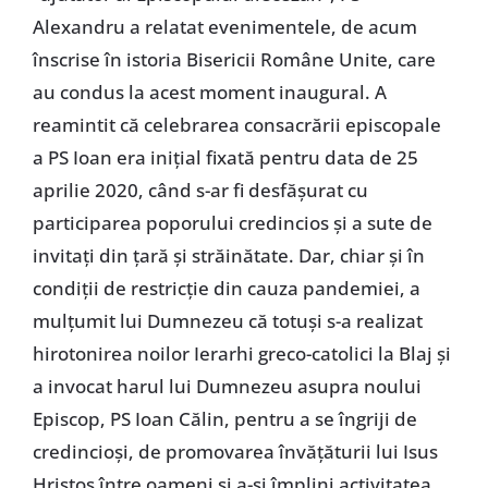
Alexandru a relatat evenimentele, de acum
înscrise în istoria Bisericii Române Unite, care
au condus la acest moment inaugural. A
reamintit că celebrarea consacrării episcopale
a PS Ioan era inițial fixată pentru data de 25
aprilie 2020, când s-ar fi desfășurat cu
participarea poporului credincios și a sute de
invitați din țară și străinătate. Dar, chiar și în
condiții de restricție din cauza pandemiei, a
mulțumit lui Dumnezeu că totuși s-a realizat
hirotonirea noilor Ierarhi greco-catolici la Blaj și
a invocat harul lui Dumnezeu asupra noului
Episcop, PS Ioan Călin, pentru a se îngriji de
credincioși, de promovarea învățăturii lui Isus
Hristos între oameni și a-și împlini activitatea