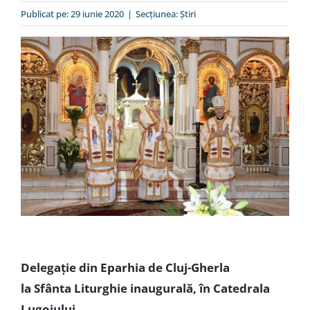
Special
Publicat pe: 29 iunie 2020
|
Secțiunea:
Ştiri
Delegație din Eparhia de Cluj-Gherla
la Sfânta Liturghie inaugurală, în Catedrala
Lugojului,