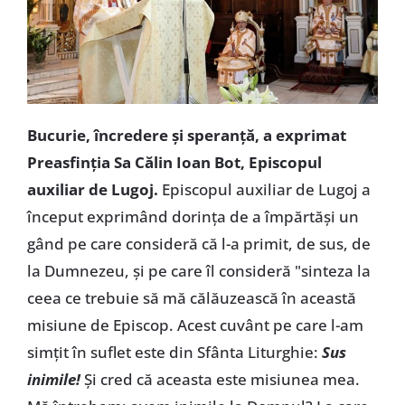
Bucurie, încredere și speranță, a exprimat
Preasfinția Sa Călin Ioan Bot, Episcopul
auxiliar de Lugoj.
Episcopul auxiliar de Lugoj a
început exprimând dorința de a împărtăși un
gând pe care consideră că l-a primit, de sus, de
la Dumnezeu, și pe care îl consideră "sinteza la
ceea ce trebuie să mă călăuzească în această
misiune de Episcop. Acest cuvânt pe care l-am
simțit în suflet este din Sfânta Liturghie:
Sus
inimile!
Și cred că aceasta este misiunea mea.