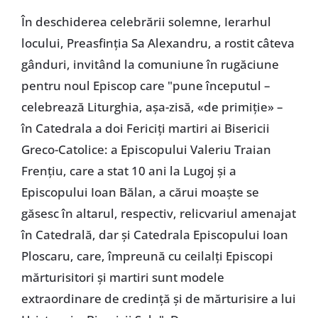
În deschiderea celebrării solemne, Ierarhul
locului, Preasfinția Sa Alexandru, a rostit câteva
gânduri, invitând la comuniune în rugăciune
pentru noul Episcop care "pune începutul –
celebrează Liturghia, așa-zisă, «de primiție» –
în Catedrala a doi Fericiți martiri ai Bisericii
Greco-Catolice: a Episcopului Valeriu Traian
Frențiu, care a stat 10 ani la Lugoj și a
Episcopului Ioan Bălan, a cărui moaște se
găsesc în altarul, respectiv, relicvariul amenajat
în Catedrală, dar și Catedrala Episcopului Ioan
Ploscaru, care, împreună cu ceilalți Episcopi
mărturisitori și martiri sunt modele
extraordinare de credință și de mărturisire a lui