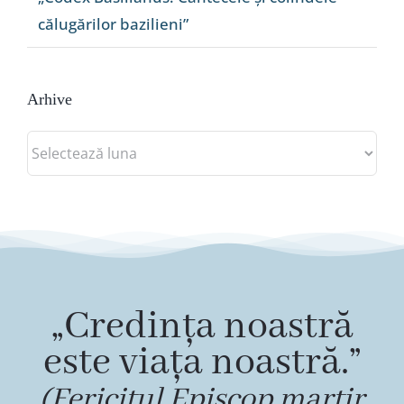
călugărilor bazilieni”
Arhive
Arhive
„Credința noastră
este viața noastră.”
(Fericitul Episcop martir