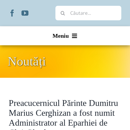
Skip
Cautare...
to
content
Meniu
Start
Noutăți
Noutăți
Prezentare
Preacucernicul Părinte Dumitru
Organizare
Marius Cerghizan a fost numit
Liturgic
Administrator al Eparhiei de