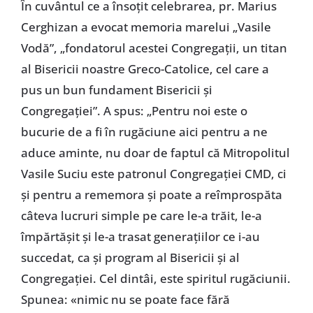
În cuvântul ce a însoțit celebrarea, pr. Marius
Cerghizan a evocat memoria marelui „Vasile
Vodă”, „fondatorul acestei Congregații, un titan
al Bisericii noastre Greco-Catolice, cel care a
pus un bun fundament Bisericii și
Congregației”. A spus: „Pentru noi este o
bucurie de a fi în rugăciune aici pentru a ne
aduce aminte, nu doar de faptul că Mitropolitul
Vasile Suciu este patronul Congregației CMD, ci
și pentru a rememora și poate a reîmprospăta
câteva lucruri simple pe care le-a trăit, le-a
împărtășit și le-a trasat generațiilor ce i-au
succedat, ca și program al Bisericii și al
Congregației. Cel dintâi, este spiritul rugăciunii.
Spunea: «nimic nu se poate face fără