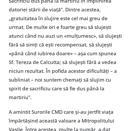
sacrificiu dus până la martiriu în împlinirea
datoriei stării de viață”. Dintre acestea,
„gratuitatea în slujire este cel mai greu de
urmat. De multe ori e foarte greu să slujești
atunci când nu auzi un «mulțumesc», să slujești
fără să simți că ești recompensat, să slujești
«până când iubirea doare» – așa cum spunea
Sf. Tereza de Calcutta; să slujești fără a vedea
niciun rezultat. În pofida acestor dificultăți – a
subliniat – noi suntem chemați să slujim cu
spirit de sacrificiu care să fie dus până la
martiriu”.
A amintit Surorile CMD care și-au jertfit viața
împărtășind această valoare a Mitropolitului
Vasile. Între acestea, multe la număr, a dat