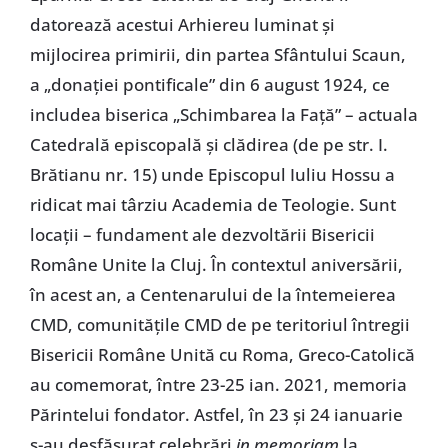
datorează acestui Arhiereu luminat și
mijlocirea primirii, din partea Sfântului Scaun,
a „donației pontificale” din 6 august 1924, ce
includea biserica „Schimbarea la Față” – actuala
Catedrală episcopală și clădirea (de pe str. I.
Brătianu nr. 15) unde Episcopul Iuliu Hossu a
ridicat mai târziu Academia de Teologie. Sunt
locații – fundament ale dezvoltării Bisericii
Române Unite la Cluj. În contextul aniversării,
în acest an, a Centenarului de la întemeierea
CMD, comunitățile CMD de pe teritoriul întregii
Bisericii Române Unită cu Roma, Greco-Catolică
au comemorat, între 23-25 ian. 2021, memoria
Părintelui fondator. Astfel, în 23 și 24 ianuarie
s-au desfășurat celebrări
in memoriam
la