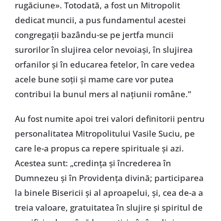
rugăciune». Totodată, a fost un Mitropolit
dedicat muncii, a pus fundamentul acestei
congregații bazându-se pe jertfa muncii
surorilor în slujirea celor nevoiași, în slujirea
orfanilor și în educarea fetelor, în care vedea
acele bune soții și mame care vor putea
contribui la bunul mers al națiunii române.”
Au fost numite apoi trei valori definitorii pentru
personalitatea Mitropolitului Vasile Suciu, pe
care le-a propus ca repere spirituale și azi.
Acestea sunt: „credința și încrederea în
Dumnezeu și în Providența divină; participarea
la binele Bisericii și al aproapelui, și, cea de-a a
treia valoare, gratuitatea în slujire și spiritul de