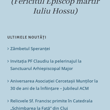
(Fericitul Episcop martir
Iuliu Hossu)
ULTIMELE NOUTĂȚI
Zâmbetul Speranței
Invitația PF Claudiu la pelerinajul la
Sanctuarul Arhiepiscopal Major
Aniversarea Asociației Cercetașii Munților la
30 de ani de la înființare – Jubileul ACM
Relicvele Sf. Francisc primite în Catedrala
„Schimbarea la Față” din Cluj