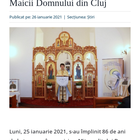
Maicii Domnului din Cluj
Special
Publicat pe: 26 ianuarie 2021
|
Secțiunea:
Ştiri
Luni, 25 ianuarie 2021, s-au împlinit 86 de ani