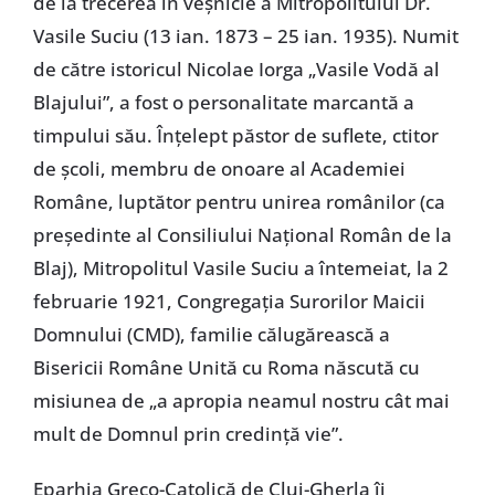
de la trecerea în veșnicie a Mitropolitului Dr.
Vasile Suciu (13 ian. 1873 – 25 ian. 1935). Numit
de către istoricul Nicolae Iorga „Vasile Vodă al
Blajului”, a fost o personalitate marcantă a
timpului său. Înțelept păstor de suflete, ctitor
de școli, membru de onoare al Academiei
Române, luptător pentru unirea românilor (ca
președinte al Consiliului Național Român de la
Blaj), Mitropolitul Vasile Suciu a întemeiat, la 2
februarie 1921, Congregația Surorilor Maicii
Domnului (CMD), familie călugărească a
Bisericii Române Unită cu Roma născută cu
misiunea de „a apropia neamul nostru cât mai
mult de Domnul prin credință vie”.
Eparhia Greco-Catolică de Cluj-Gherla îi