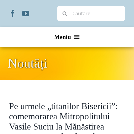
Skip
Cautare...
to
content
Meniu
Start
Noutăți
Noutăți
Prezentare
Pe urmele „titanilor Bisericii”:
Organizare
comemorarea Mitropolitului
Liturgic
Vasile Suciu la Mănăstirea