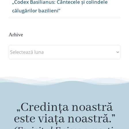
„Codex Basilianus: Cântecele și colindele
călugărilor bazilieni”
Arhive
Arhive
„Credința noastră
este viața noastră.”