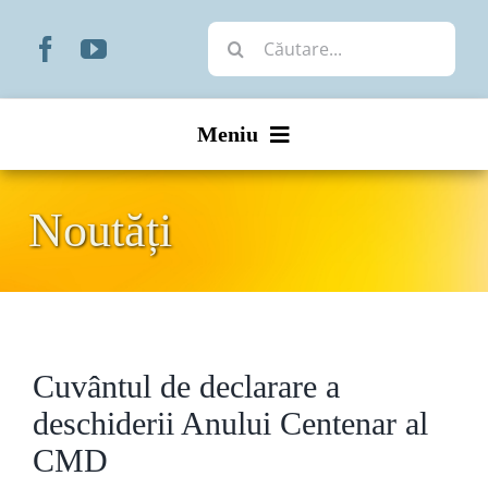
Skip
Cautare...
to
content
Meniu
Start
Noutăți
Noutăți
Prezentare
Cuvântul de declarare a
Organizare
deschiderii Anului Centenar al
Liturgic
CMD