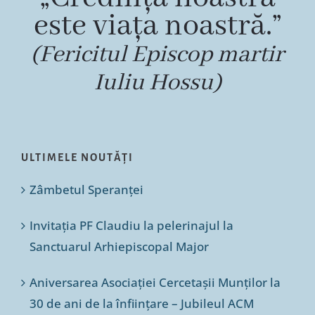
este viața noastră.”
(Fericitul Episcop martir
Iuliu Hossu)
ULTIMELE NOUTĂȚI
Zâmbetul Speranței
Invitația PF Claudiu la pelerinajul la
Sanctuarul Arhiepiscopal Major
Aniversarea Asociației Cercetașii Munților la
30 de ani de la înființare – Jubileul ACM