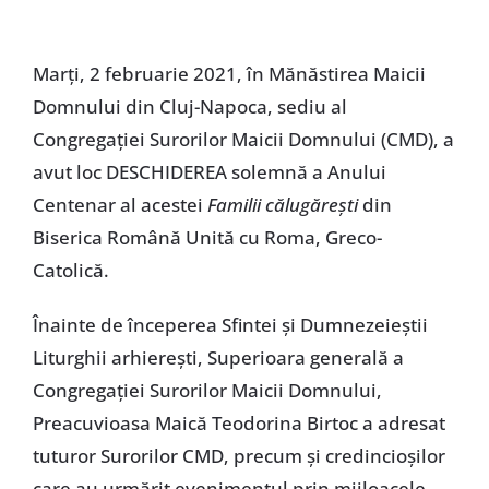
Marți, 2 februarie 2021, în Mănăstirea Maicii
Domnului din Cluj-Napoca, sediu al
Congregației Surorilor Maicii Domnului (CMD), a
avut loc DESCHIDEREA solemnă a Anului
Centenar al acestei
Familii călugărești
din
Biserica Română Unită cu Roma, Greco-
Catolică.
Înainte de începerea Sfintei și Dumnezeieștii
Liturghii arhierești, Superioara generală a
Congregației Surorilor Maicii Domnului,
Preacuvioasa Maică Teodorina Birtoc a adresat
tuturor Surorilor CMD, precum și credincioșilor
care au urmărit evenimentul prin mijloacele