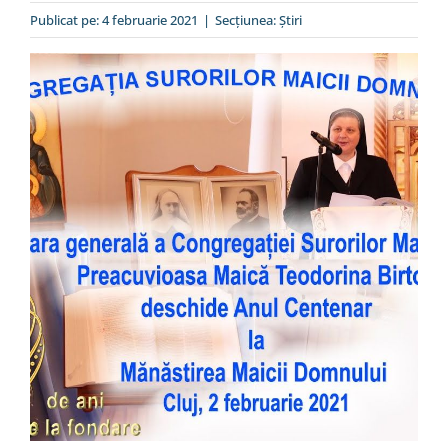
Special
Publicat pe: 4 februarie 2021
|
Secțiunea:
Ştiri