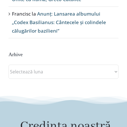
Francisc
la
Anunț: Lansarea albumului
„Codex Basilianus: Cântecele și colindele
călugărilor bazilieni”
Arhive
Arhive
„Credința noastră