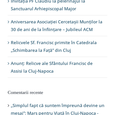
Invitația PF Claudiu la pelerinajul la
Sanctuarul Arhiepiscopal Major
Aniversarea Asociației Cercetașii Munților la
30 de ani de la înființare – Jubileul ACM
Relicvele Sf. Francisc primite în Catedrala
„Schimbarea la Față” din Cluj
Anunț: Relicve ale Sfântului Francisc de
Assisi la Cluj-Napoca
Comentarii recente
„Simplul fapt că suntem împreună devine un
mesaj”: Marș pentru Viață în Cluj-Napoca -