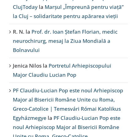
ClujToday
la
Marșul „Împreună pentru viață”
la Cluj – solidaritate pentru apărarea vieții
R. N.
la
Prof. dr. Ioan Ștefan Florian, medic
neurochirurg, mesaj la Ziua Mondială a
Bolnavului
Jenica Nilos
la
Portretul Arhiepiscopului
Major Claudiu Lucian Pop
PF Claudiu-Lucian Pop este noul Arhiepiscop
Major al Bisericii Române Unite cu Roma,
Greco-Catolice | Temesvári Római Katolikus
Egyházmegye
la
PF Claudiu-Lucian Pop este
noul Arhiepiscop Major al Bisericii Române
Unite cu Roma, Greco-Catolice