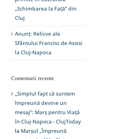
„Schimbarea la Față” din
Cluj
Anunț: Relicve ale
Sfântului Francisc de Assisi
la Cluj-Napoca
Comentarii recente
„Simplul fapt că suntem
împreună devine un
mesaj”: Marș pentru Viață
în Cluj-Napoca - ClujToday
la
Marșul „Împreună