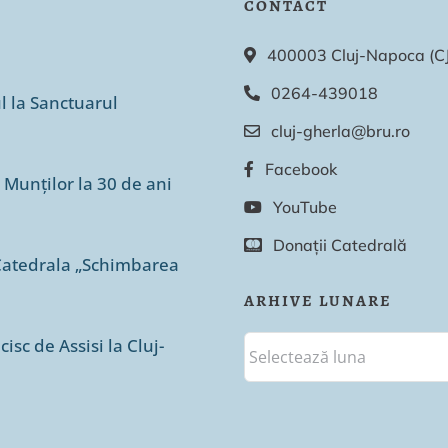
CONTACT
400003 Cluj-Napoca (CJ),
0264-439018
ul la Sanctuarul
cluj-gherla@bru.ro
Facebook
 Munților la 30 de ani
YouTube
Donații Catedrală
n Catedrala „Schimbarea
ARHIVE LUNARE
isc de Assisi la Cluj-