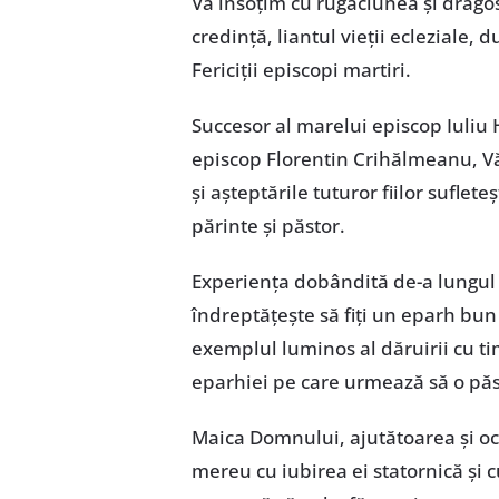
Vă însoțim cu rugăciunea și drago
credință, liantul vieții ecleziale, d
Fericiții episcopi martiri.
Succesor al marelui episcop Iuliu 
episcop Florentin Crihălmeanu, Vă
și așteptările tuturor fiilor suflet
părinte și păstor.
Experiența dobândită de-a lungul a
îndreptățește să fiți un eparh bun
exemplul luminos al dăruirii cu ti
eparhiei pe care urmează să o păst
Maica Domnului, ajutătoarea și ocr
mereu cu iubirea ei statornică și c