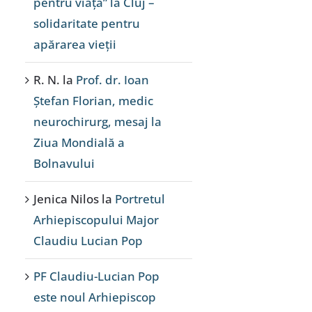
pentru viață” la Cluj –
solidaritate pentru
apărarea vieții
R. N.
la
Prof. dr. Ioan
Ștefan Florian, medic
neurochirurg, mesaj la
Ziua Mondială a
Bolnavului
Jenica Nilos
la
Portretul
Arhiepiscopului Major
Claudiu Lucian Pop
PF Claudiu-Lucian Pop
este noul Arhiepiscop