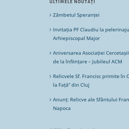
ULTIMELE NOUTĂȚI
Zâmbetul Speranței
Invitația PF Claudiu la pelerinaj
Arhiepiscopal Major
Aniversarea Asociației Cercetașii
de la înființare – Jubileul ACM
Relicvele Sf. Francisc primite î
la Față” din Cluj
Anunț: Relicve ale Sfântului Franc
Napoca