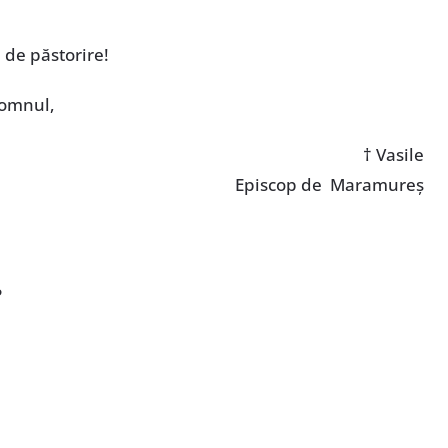
i de păstorire!
Domnul,
† Vasile
Episcop de Maramureș
P