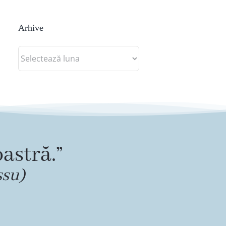
Arhive
Arhive
astră.”
ssu)