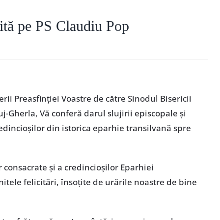
cită pe PS Claudiu Pop
ii Preasfinției Voastre de către Sinodul Bisericii
j-Gherla, Vă conferă darul slujirii episcopale și
redincioșilor din istorica eparhie transilvană spre
 consacrate și a credincioșilor Eparhiei
le felicitări, însoțite de urările noastre de bine