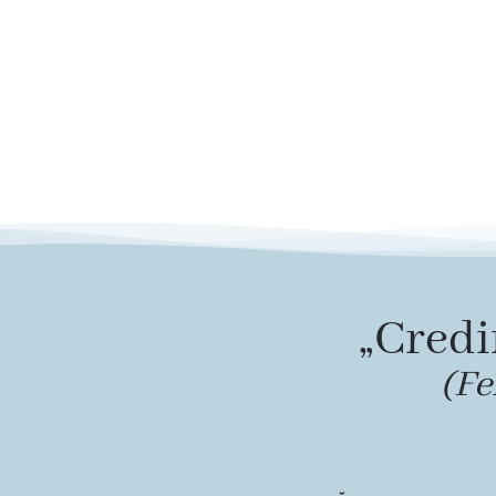
„Credi
(Fe