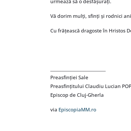
urmează să o desfășurați.
Vă dorim mulți, sfinți și rodnici an
Cu frățească dragoste în Hristos 
___________________________
Preasfinției Sale
Preasfințitului Claudiu Lucian PO
Episcop de Cluj-Gherla
via
EpiscopiaMM.ro