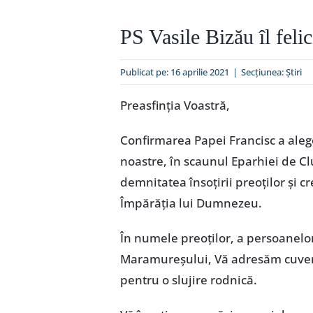
PS Vasile Bizău îl feli
Publicat pe: 16 aprilie 2021
|
Secțiunea:
Ştiri
Preasfinția Voastră,
Confirmarea Papei Francisc a aleger
noastre, în scaunul Eparhiei de Clu
demnitatea însoțirii preoților și c
Împărăția lui Dumnezeu.
În numele preoților, a persoanelor
Maramureșului, Vă adresăm cuvenite
pentru o slujire rodnică.