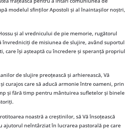
stea frățească pentru a întări comuniunea de
upă modelul sfinților Apostoli și al înaintașilor noștri,
Hossu și al vrednicului de pie memorie, rugătorul
 învredniciți de misiunea de slujire, având suportul
ești, care își așteaptă cu încredere și speranță propriul
nilor de slujire preoțească și arhierească, Vă
 și curajos care să aducă armonie între oameni, prin
mp și fără timp pentru mântuirea sufletelor și binele
oriți.
otitoarea noastră a creștinilor, să Vă însoțească
u ajutorul neîntârziat în lucrarea pastorală pe care