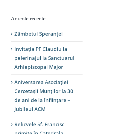
Articole recente
Zâmbetul Speranței
Invitația PF Claudiu la
pelerinajul la Sanctuarul
Arhiepiscopal Major
Aniversarea Asociației
Cercetașii Munților la 30
de ani de la înființare –
Jubileul ACM
Relicvele Sf. Francisc
primite în Catedrala