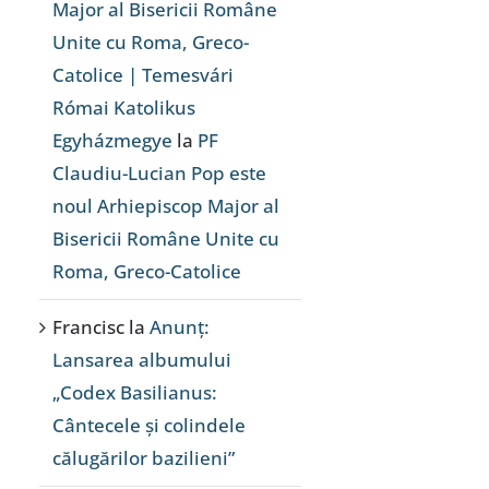
Major al Bisericii Române
Unite cu Roma, Greco-
Catolice | Temesvári
Római Katolikus
Egyházmegye
la
PF
Claudiu-Lucian Pop este
noul Arhiepiscop Major al
Bisericii Române Unite cu
Roma, Greco-Catolice
Francisc
la
Anunț:
Lansarea albumului
„Codex Basilianus:
Cântecele și colindele
călugărilor bazilieni”