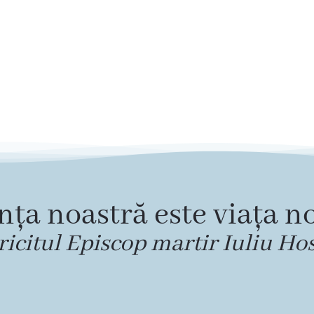
nța noastră este viața no
ricitul Episcop martir Iuliu Ho