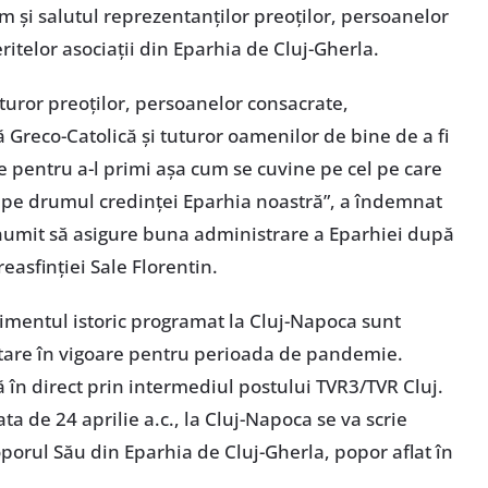
um și salutul reprezentanților preoților, persoanelor
eritelor asociații din Eparhia de Cluj-Gherla.
uturor preoților, persoanelor consacrate,
ă Greco-Catolică și tuturor oamenilor de bine de a fi
ne pentru a-l primi așa cum se cuvine pe cel pe care
pe drumul credinței Eparhia noastră”, a îndemnat
numit să asigure buna administrare a Eparhiei după
reasfinției Sale Florentin.
enimentul istoric programat la Cluj-Napoca sunt
tare în vigoare pentru perioada de pandemie.
 în direct prin intermediul postului TVR3/TVR Cluj.
a de 24 aprilie a.c., la Cluj-Napoca se va scrie
oporul Său din Eparhia de Cluj-Gherla, popor aflat în