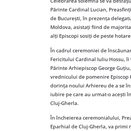
Celebrarea solemnă se va desfășura
Părinte Cardinal Lucian, Preasfinț
de București, în prezența delegat
Moldova, asistați fiind de majorit
alți Episcopi sosiți de peste hotare
În cadrul ceremoniei de înscăunare
Fericitului Cardinal Iuliu Hossu, îi
Părinte Arhiepiscop George Guțiu, ia
vrednicului de pomenire Episcop 
dorința noului Arhiereu de a se însc
iubire pe care au urmat-o acești în
Cluj-Gherla.
În încheierea ceremonialului, Preas
Eparhial de Cluj-Gherla, va primi m