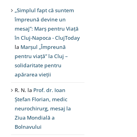
„Simplul fapt că suntem
împreună devine un
mesaj”: Marș pentru Viață
în Cluj-Napoca - ClujToday
la
Marșul „Împreună
pentru viață” la Cluj –
solidaritate pentru
apărarea vieții
R. N.
la
Prof. dr. Ioan
Ștefan Florian, medic
neurochirurg, mesaj la
Ziua Mondială a
Bolnavului