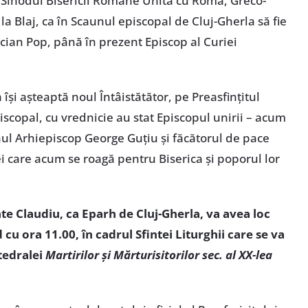
 Sinodul Bisericii Române Unită cu Roma, Greco-
, la Blaj, ca în Scaunul episcopal de Cluj-Gherla să fie
ucian Pop, până în prezent Episcop al Curiei
și așteaptă noul Întâistătător, pe Preasfințitul
iscopal, cu vrednicie au stat Episcopul unirii – acum
unul Arhiepiscop George Guțiu și făcătorul de pace
i care acum se roagă pentru Biserica și poporul lor
te Claudiu, ca Eparh de Cluj-Gherla, va avea loc
 cu ora 11.00, în cadrul Sfintei Liturghii care se va
tedralei
Martirilor și Mărturisitorilor sec. al XX-lea