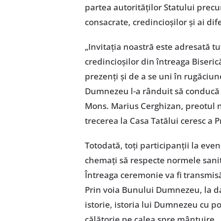
partea autorităților Statului prec
consacrate, credincioșilor și ai dif
„Invitația noastră este adresată t
credincioșilor din întreaga Biseric
prezenți și de a se uni în rugăciu
Dumnezeu l-a rânduit să conducă 
Mons. Marius Cerghizan, preotul 
trecerea la Casa Tatălui ceresc a P
Totodată, toți participanții la ev
chemați să respecte normele sani
Întreaga ceremonie va fi transmisă
Prin voia Bunului Dumnezeu, la dat
istorie, istoria lui Dumnezeu cu p
călătorie pe calea spre mântuire.