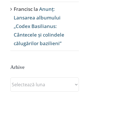
Francisc
la
Anunț:
Lansarea albumului
„Codex Basilianus:
Cântecele și colindele
călugărilor bazilieni”
Arhive
Arhive