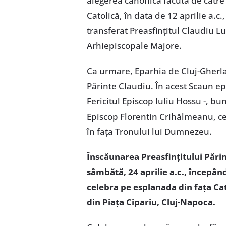
alegerea canonică făcută de către
Catolică, în data de 12 aprilie a.c.
transferat Preasfințitul Claudiu L
Arhiepiscopale Majore.
Ca urmare, Eparhia de Cluj-Gherla î
Părinte Claudiu. În acest Scaun ep
Fericitul Episcop Iuliu Hossu -, b
Episcop Florentin Crihălmeanu, ce
în fața Tronului lui Dumnezeu.
Înscăunarea Preasfințitului Părin
sâmbătă, 24 aprilie a.c., începând
celebra pe esplanada din fața Ca
din Piața Cipariu, Cluj-Napoca.