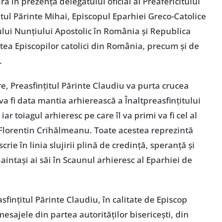
 în prezența delegatului oficial al Preafericitului
itul Părinte Mihai, Episcopul Eparhiei Greco-Catolice
ului Nunțiului Apostolic în România și Republica
atea Episcopilor catolici din România, precum și de
.
, Preasfințitul Părinte Claudiu va purta crucea
 va fi data mantia arhierească a Înaltpreasfințitului
r toiagul arhieresc pe care îl va primi va fi cel al
Florentin Crihălmeanu. Toate acestea reprezintă
rie în linia slujirii plină de credință, speranță și
aintași ai săi în Scaunul arhieresc al Eparhiei de
fințitul Părinte Claudiu, în calitate de Episcop
esajele din partea autorităților bisericești, din