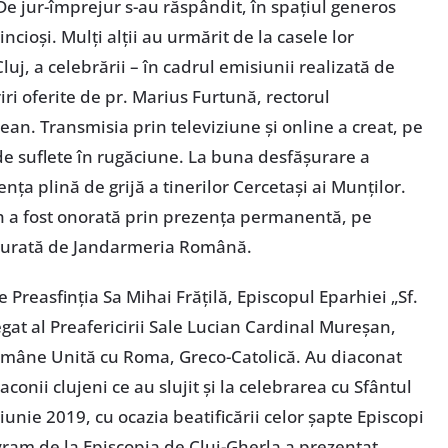
De jur-împrejur s-au răspândit, în spațiul generos
ncioși. Mulți alții au urmărit de la casele lor
Cluj, a celebrării – în cadrul emisiunii realizată de
ri oferite de pr. Marius Furtună, rectorul
ean. Transmisia prin televiziune și online a creat, pe
e suflete în rugăciune. La buna desfășurare a
ența plină de grijă a tinerilor Cercetași ai Munților.
rh a fost onorată prin prezența permanentă, pe
igurată de Jandarmeria Română.
e Preasfinția Sa Mihai Frățilă, Episcopul Eparhiei „Sf.
egat al Preafericirii Sale Lucian Cardinal Mureșan,
Române Unită cu Roma, Greco-Catolică. Au diaconat
onii clujeni ce au slujit și la celebrarea cu Sfântul
 iunie 2019, cu ocazia beatificării celor șapte Episcopi
Avram de la Episcopia de Cluj-Gherla a prezentat