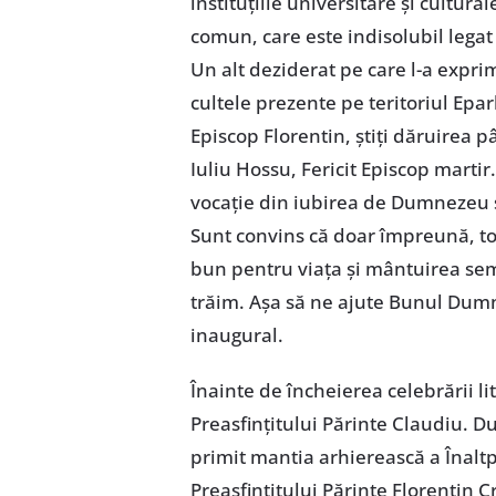
instituțiile universitare și cultur
comun, care este indisolubil legat d
Un alt deziderat pe care l-a exprim
cultele prezente pe teritoriul Epar
Episcop Florentin, știți dăruirea 
Iuliu Hossu, Fericit Episcop martir
vocație din iubirea de Dumnezeu ș
Sunt convins că doar împreună, t
bun pentru viața și mântuirea sem
trăim. Așa să ne ajute Bunul Dumn
inaugural.
Înainte de încheierea celebrării l
Preasfințitului Părinte Claudiu. D
primit mantia arhierească a Înaltp
Preasfințitului Părinte Florentin 