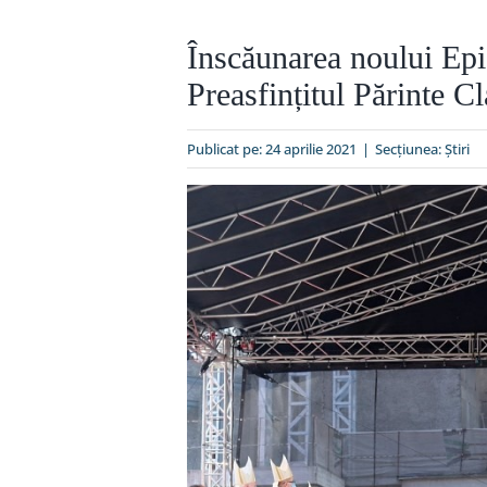
Înscăunarea noului Epi
Preasfințitul Părinte C
Publicat pe: 24 aprilie 2021
|
Secțiunea:
Ştiri