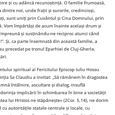
bire și cu adâncă recunoștință. O familie frumoasă,
dintre noi, unde frații și surorile, credincioși,
eoți, sunt uniți prin Cuvântul și Cina Domnului, prin
nă. Vom împărtăși de acum înainte același drum și
împreună și susținându-ne reciproc atunci când
i!”. Și, ca parte însemnată din această familie, a
au precedat pe tronul Eparhiei de Cluj-Gherla,
ări.
lui spiritual al Fericitului Episcop Iuliu Hossu
inția Sa Claudiu a invitat: „Să rămânem în dragostea
nă întâlnire, ascultare și dialog, insuflă
 dorința implicării în schimbarea în bine a societății
ea lui Hristos ne stăpânește» (2Cor. 5,14), ne dorim
cu autoritățile statale centrale și locale, cu