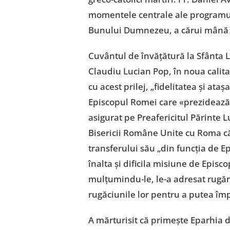
momentele centrale ale programul
Bunului Dumnezeu, a cărui mână s
Cuvântul de învățătură la Sfânta Li
Claudiu Lucian Pop, în noua calitat
cu acest prilej, „fidelitatea și at
Episcopul Romei care «prezidează î
asigurat pe Preafericitul Părinte 
Bisericii Române Unite cu Roma că
transferului său „din funcția de Ep
înalta și dificila misiune de Episco
mulțumindu-le, le-a adresat rugămi
rugăciunile lor pentru a putea îm
A mărturisit că primește Eparhia d