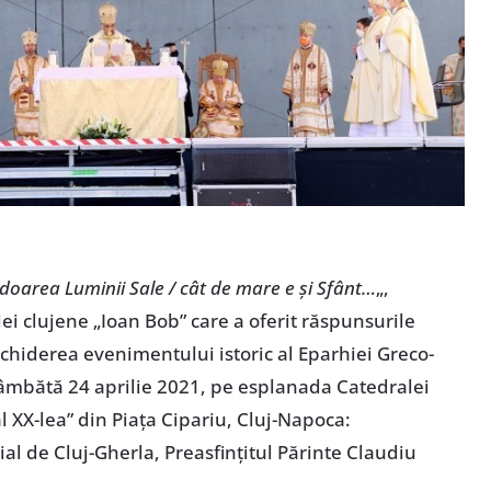
doarea Luminii Sale / cât de mare e și Sfânt…
„,
iei clujene „Ioan Bob” care a oferit răspunsurile
deschiderea evenimentului istoric al Eparhiei Greco-
 sâmbătă 24 aprilie 2021, pe esplanada Catedralei
 al XX-lea” din Piața Cipariu, Cluj-Napoca:
l de Cluj-Gherla, Preasfințitul Părinte Claudiu