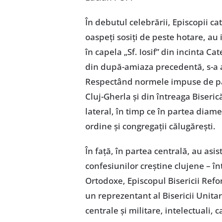
În debutul celebrării, Episcopii cat
oaspeți sosiți de peste hotare, au
în capela „Sf. Iosif” din incinta C
din după-amiaza precedentă, s-a 
Respectând normele impuse de pan
Cluj-Gherla și din întreaga Biseri
lateral, în timp ce în partea diam
ordine și congregații călugărești.
În față, în partea centrală, au asis
confesiunilor creștine clujene – înt
Ortodoxe, Episcopul Bisericii Refo
un reprezentant al Bisericii Unitari
centrale și militare, intelectuali,