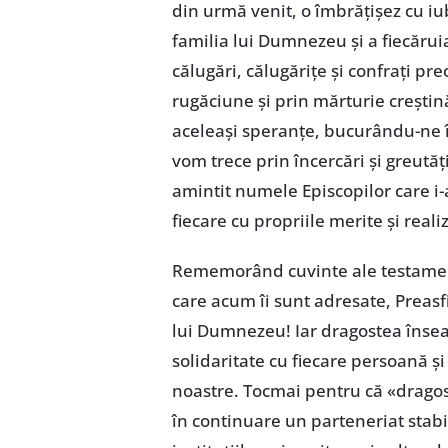
din urmă venit, o îmbrățișez cu iu
familia lui Dumnezeu și a fiecăruia 
călugări, călugărițe și confrați pr
rugăciune și prin mărturie crești
aceleași speranțe, bucurându-ne 
vom trece prin încercări și greutăț
amintit numele Episcopilor care i-
fiecare cu propriile merite și realiz
Rememorând cuvinte ale testamentu
care acum îi sunt adresate, Preasf
lui Dumnezeu! Iar dragostea înseam
solidaritate cu fiecare persoană și
noastre. Tocmai pentru că «dragost
în continuare un parteneriat stabil 