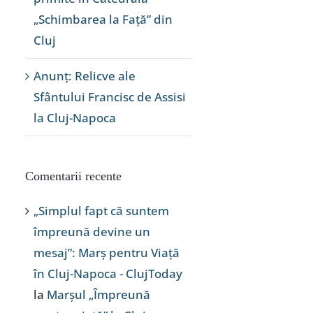
„Schimbarea la Față” din
Cluj
Anunț: Relicve ale
Sfântului Francisc de Assisi
la Cluj-Napoca
Comentarii recente
„Simplul fapt că suntem
împreună devine un
mesaj”: Marș pentru Viață
în Cluj-Napoca - ClujToday
la
Marșul „Împreună