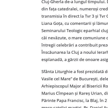
Cluj-Gherla de-a lungul timpului. 
din fața catedralei, numeroși credi
transmisia în direct la Tvr 3 și Tvr 
Liana Goța, cu comentarii și lămuri
Seminarului Teologic eparhial cluj
căi nevăzute, o mare comuniune d
întregii celebrări a contribuit prez
Înscăunarea la Cluj a noului Iera
esplanadă, a gărzii de onoare as
Sfânta Liturghie a fost prezidată d
Vasile cel Mare” de București, del
Arhiepiscopul Major al Bisericii 
Marius Cîmpean și Rareș Urian, diac
Părinte Papa Francisc, la Blaj, în 2
greco-catolici martiri. Pr. Daniel 