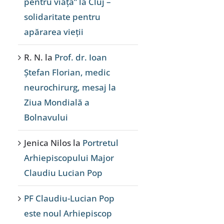
pentru viață” la Cluj –
solidaritate pentru
apărarea vieții
R. N.
la
Prof. dr. Ioan
Ștefan Florian, medic
neurochirurg, mesaj la
Ziua Mondială a
Bolnavului
Jenica Nilos
la
Portretul
Arhiepiscopului Major
Claudiu Lucian Pop
PF Claudiu-Lucian Pop
este noul Arhiepiscop