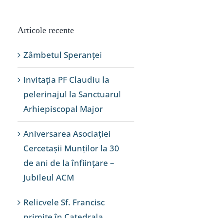
Articole recente
Zâmbetul Speranței
Invitația PF Claudiu la
pelerinajul la Sanctuarul
Arhiepiscopal Major
Aniversarea Asociației
Cercetașii Munților la 30
de ani de la înființare –
Jubileul ACM
Relicvele Sf. Francisc
primite în Catedrala