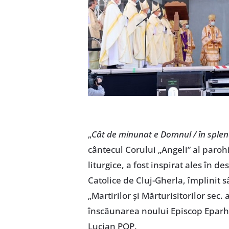
„
Cât de minunat e Domnul / în splen
cântecul Corului „Angeli” al paroh
liturgice, a fost inspirat ales în 
Catolice de Cluj-Gherla, împlinit
„Martirilor și Mărturisitorilor sec.
înscăunarea noului Episcop Eparhia
Lucian POP.