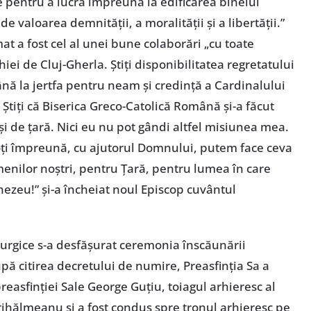
ale pentru a lucra împreună la edificarea binelui
e valoarea demnității, a moralității și a libertății.”
at a fost cel al unei bune colaborări „cu toate
hiei de Cluj-Gherla. Știți disponibilitatea regretatului
până la jertfa pentru neam și credință a Cardinalului
. Știți că Biserica Greco-Catolică Română și-a făcut
i de țară. Nici eu nu pot gândi altfel misiunea mea.
oți împreună, cu ajutorul Domnului, putem face ceva
enilor noștri, pentru Țară, pentru lumea în care
ezeu!” și-a încheiat noul Episcop cuvântul
iturgice s-a desfășurat ceremonia înscăunării
upă citirea decretului de numire, Preasfinția Sa a
reasfinției Sale George Guțiu, toiagul arhieresc al
Crihălmeanu și a fost condus spre tronul arhieresc pe