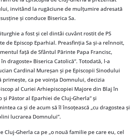
ui, invitând la rugăciune de mulțumire adresată
usține și conduce Biserica Sa.
turghie a fost și cel dintâi cuvânt rostit de PS
e de Episcop Eparhial. Preasfinția Sa și-a reînnoit,
așamentul față de Sfântul Părinte Papa Francisc,
n dragoste» Biserica Catolică”. Totodată, l-a
Lucian Cardinal Mureșan și pe Episcopii Sinodului
 primește, ca pe voința Domnului, decizia
iscop al Curiei Arhiepiscopiei Majore din Blaj în
p și Păstor al Eparhiei de Cluj-Gherla” și
ntea ca și de acum să îl însoțească „cu dragostea și
plini lucrarea Domnului”.
e Cluj-Gherla ca pe „o nouă familie pe care eu, cel