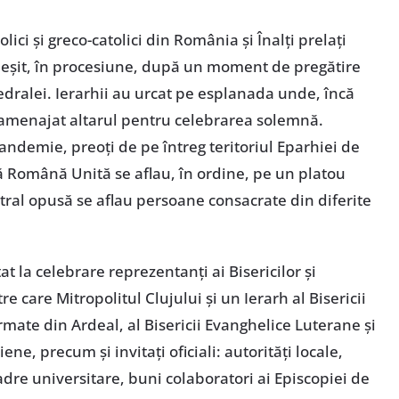
olici și greco-catolici din România și Înalți prelați
 ieșit, în procesiune, după un moment de pregătire
atedralei. Ierarhii au urcat pe esplanada unde, încă
amenajat altarul pentru celebrarea solemnă.
demie, preoți de pe întreg teritoriul Eparhiei de
că Română Unită se aflau, în ordine, pe un platou
etral opusă se aflau persoane consacrate din diferite
tat la celebrare reprezentanți ai Bisericilor și
re care Mitropolitul Clujului și un Ierarh al Bisericii
rmate din Ardeal, al Bisericii Evanghelice Luterane și
ene, precum și invitați oficiali: autorități locale,
 cadre universitare, buni colaboratori ai Episcopiei de