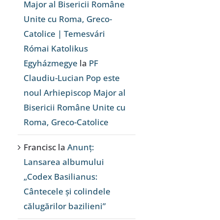
Major al Bisericii Române
Unite cu Roma, Greco-
Catolice | Temesvári
Római Katolikus
Egyházmegye
la
PF
Claudiu-Lucian Pop este
noul Arhiepiscop Major al
Bisericii Române Unite cu
Roma, Greco-Catolice
Francisc
la
Anunț:
Lansarea albumului
„Codex Basilianus:
Cântecele și colindele
călugărilor bazilieni”