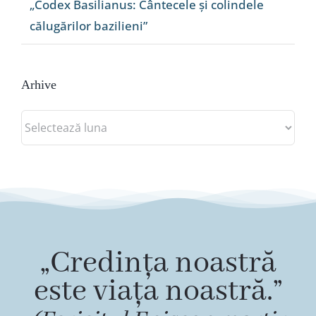
„Codex Basilianus: Cântecele și colindele
călugărilor bazilieni”
Arhive
Arhive
„Credința noastră
este viața noastră.”