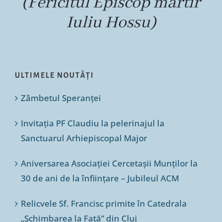
(Fericitul Episcop martir
Iuliu Hossu)
ULTIMELE NOUTĂȚI
Zâmbetul Speranței
Invitația PF Claudiu la pelerinajul la
Sanctuarul Arhiepiscopal Major
Aniversarea Asociației Cercetașii Munților la
30 de ani de la înființare – Jubileul ACM
Relicvele Sf. Francisc primite în Catedrala
„Schimbarea la Față” din Cluj