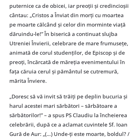
puternice ca de obicei, iar preoții și credincioșii
cântau: „Cristos a Înviat din morți cu moartea
pe moarte călcând și celor din morminte viață
dăruindu-le!” În biserică a continuat slujba
Utreniei Învierii, celebrare de mare frumusețe,
animată de corul studenților, de Episcop și de
preoți, încărcată de măreția evenimentului în
fața căruia cerul și pământul se cutremură,
mărita Înviere.
„Doresc să vă invit să trăiți pe deplin bucuria și
harul acestei mari sărbători – sărbătoare a
sărbătorilor!” – a spus PS Claudiu la încheierea
celebrării, după ce a aclamat cuvintele Sf. Ioan
Gură de Aur: „(…) Unde-ți este moarte, boldul? /