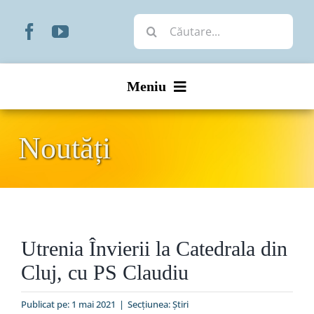
Skip
Cautare...
to
content
Meniu
Start
Noutăți
Noutăți
Prezentare
Utrenia Învierii la Catedrala din
Organizare
Cluj, cu PS Claudiu
Liturgic
Publicat pe: 1 mai 2021
|
Secțiunea:
Ştiri