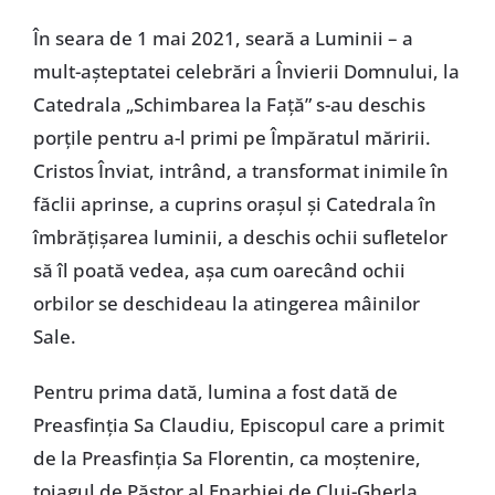
În seara de 1 mai 2021, seară a Luminii – a
mult-așteptatei celebrări a Învierii Domnului, la
Catedrala „Schimbarea la Față” s-au deschis
porțile pentru a-l primi pe Împăratul măririi.
Cristos Înviat, intrând, a transformat inimile în
făclii aprinse, a cuprins orașul și Catedrala în
îmbrățișarea luminii, a deschis ochii sufletelor
să îl poată vedea, așa cum oarecând ochii
orbilor se deschideau la atingerea mâinilor
Sale.
Pentru prima dată, lumina a fost dată de
Preasfinția Sa Claudiu, Episcopul care a primit
de la Preasfinția Sa Florentin, ca moștenire,
toiagul de Păstor al Eparhiei de Cluj-Gherla.