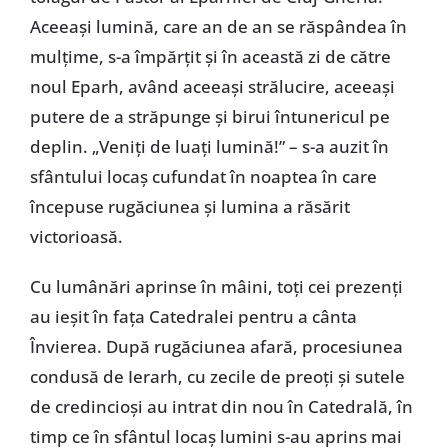
Aceeași lumină, care an de an se răspândea în
mulțime, s-a împărțit și în această zi de către
noul Eparh, având aceeași strălucire, aceeași
putere de a străpunge și birui întunericul pe
deplin. „Veniți de luați lumină!” – s-a auzit în
sfântului locaș cufundat în noaptea în care
începuse rugăciunea și lumina a răsărit
victorioasă.
Cu lumânări aprinse în mâini, toți cei prezenți
au ieșit în fața Catedralei pentru a cânta
Învierea. După rugăciunea afară, procesiunea
condusă de Ierarh, cu zecile de preoți și sutele
de credincioși au intrat din nou în Catedrală, în
timp ce în sfântul locaș lumini s-au aprins mai