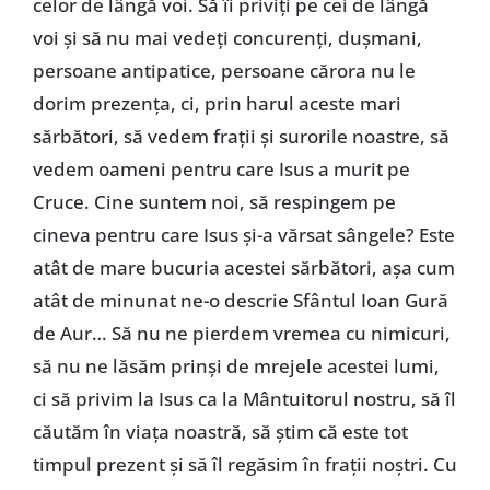
celor de lângă voi. Să îi priviți pe cei de lângă
voi și să nu mai vedeți concurenți, dușmani,
persoane antipatice, persoane cărora nu le
dorim prezența, ci, prin harul aceste mari
sărbători, să vedem frații și surorile noastre, să
vedem oameni pentru care Isus a murit pe
Cruce. Cine suntem noi, să respingem pe
cineva pentru care Isus și-a vărsat sângele? Este
atât de mare bucuria acestei sărbători, așa cum
atât de minunat ne-o descrie Sfântul Ioan Gură
de Aur… Să nu ne pierdem vremea cu nimicuri,
să nu ne lăsăm prinși de mrejele acestei lumi,
ci să privim la Isus ca la Mântuitorul nostru, să îl
căutăm în viața noastră, să știm că este tot
timpul prezent și să îl regăsim în frații noștri. Cu