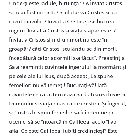
Unde-ți este iadule, biruința? / A Înviat Cristos
și tu ai fost nimicit. / Sculatu-s-a Cristos și au
căzut diavolii. / Înviat-a Cristos și se bucură
îngerii. Înviat-a Cristos și viața stăpânește. /
Înviat-a Cristos și nici un mort nu este în
groapă; / căci Cristos, sculându-se din morți,
începătură celor adormiți s-a făcut”. Preasfinția
Sa a reamintit cuvintele îngerului la mormânt și
pe cele ale lui Isus, după aceea: „Le spune
femeilor: nu vă temeți! Bucurați-vă! Iată
cuvintele ce caracterizează Sărbătoarea Învierii
Domnului și viața noastră de creștini. Și îngerul,
și Cristos le spun femeilor să îi îndemne pe
ucenici să se întoarcă în Galileea, acolo îl vor
afla. Ce este Galileea, iubiți credincioși? Este