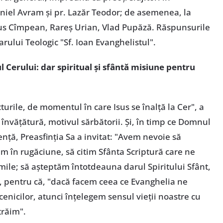
aniel Avram și pr. Lazăr Teodor; de asemenea, la
ius Cîmpean, Rareș Urian, Vlad Pupăză. Răspunsurile
arului Teologic "Sf. Ioan Evanghelistul".
l Cerului: dar spiritual și sfântă misiune pentru
rile, de momentul în care Isus se înalță la Cer", a
 învățătură, motivul sărbătorii. Și, în timp ce Domnul
ență, Preasfinția Sa a invitat: "Avem nevoie să
m în rugăciune, să citim Sfânta Scriptură care ne
ile; să așteptăm întotdeauna darul Spiritului Sfânt,
", pentru că, "dacă facem ceea ce Evanghelia ne
cenicilor, atunci înțelegem sensul vieții noastre cu
trăim".