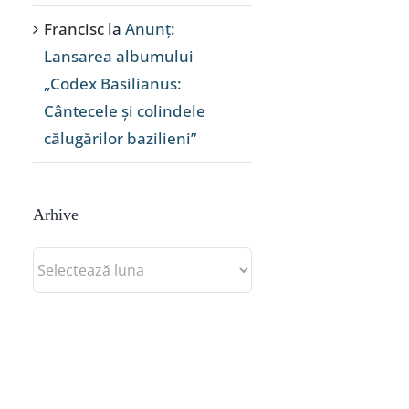
Francisc
la
Anunț:
Lansarea albumului
„Codex Basilianus:
Cântecele și colindele
călugărilor bazilieni”
Arhive
Arhive