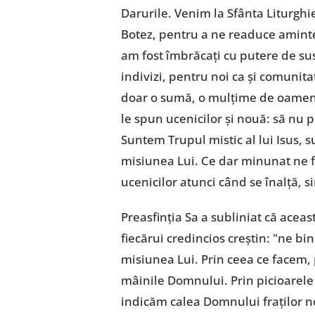
Darurile. Venim la Sfânta Liturgh
Botez, pentru a ne readuce aminte 
am fost îmbrăcați cu putere de sus
indivizi, pentru noi ca și comunita
doar o sumă, o mulțime de oameni, c
le spun ucenicilor și nouă: să nu 
Suntem Trupul mistic al lui Isus, 
misiunea Lui. Ce dar minunat ne f
ucenicilor atunci când se înalță, s
Preasfinția Sa a subliniat că aceas
fiecărui credincios creștin: "ne 
misiunea Lui. Prin ceea ce facem,
mâinile Domnului. Prin picioarele
indicăm calea Domnului fraților n