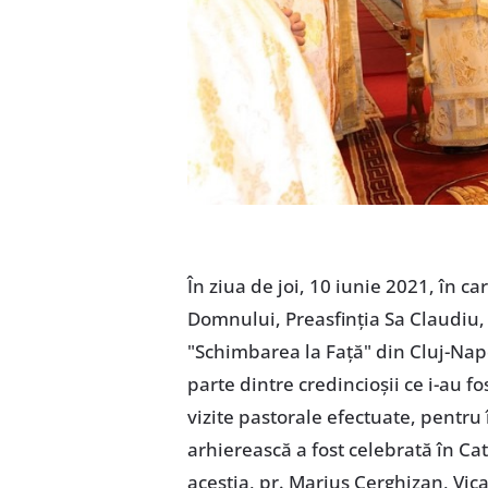
În ziua de joi, 10 iunie 2021, în ca
Domnului, Preasfinția Sa Claudiu, 
"Schimbarea la Față" din Cluj-Napoc
parte dintre credincioșii ce i-au fo
vizite pastorale efectuate, pentru 
arhierească a fost celebrată în Ca
aceștia, pr. Marius Cerghizan, Vica