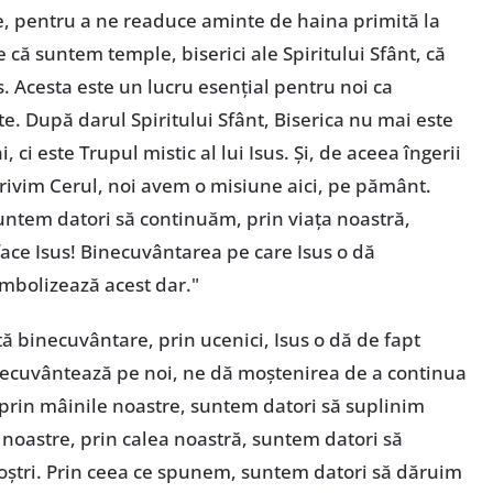
ie, pentru a ne readuce aminte de haina primită la
că suntem temple, biserici ale Spiritului Sfânt, că
. Acesta este un lucru esențial pentru noi ca
te. După darul Spiritului Sfânt, Biserica nu mai este
i este Trupul mistic al lui Isus. Și, de aceea îngerii
privim Cerul, noi avem o misiune aici, pe pământ.
suntem datori să continuăm, prin viața noastră,
ace Isus! Binecuvântarea pe care Isus o dă
imbolizează acest dar."
tă binecuvântare, prin ucenici, Isus o dă de fapt
binecuvântează pe noi, ne dă moștenirea de a continua
 prin mâinile noastre, suntem datori să suplinim
 noastre, prin calea noastră, suntem datori să
oștri. Prin ceea ce spunem, suntem datori să dăruim