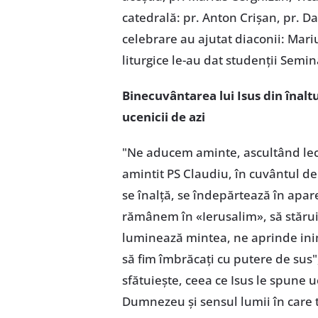
catedrală: pr. Anton Crișan, pr. D
celebrare au ajutat diaconii: Mar
liturgice le-au dat studenții Semin
Binecuvântarea lui Isus din înaltu
ucenicii de azi
"Ne aducem aminte, ascultând lectu
amintit PS Claudiu, în cuvântul de
se înalță, se îndepărtează în apar
rămânem în «Ierusalim», să stărui
luminează mintea, ne aprinde inim
să fim îmbrăcați cu putere de sus
sfătuiește, ceea ce Isus le spune u
Dumnezeu și sensul lumii în care 