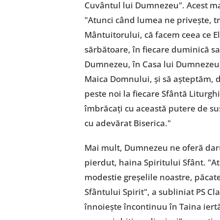
Cuvântul lui Dumnezeu". Acest ma
"Atunci când lumea ne privește, tr
Mântuitorului, că facem ceea ce El 
sărbătoare, în fiecare duminică sau
Dumnezeu, în Casa lui Dumnezeu,
Maica Domnului, și să așteptăm, de
peste noi la fiecare Sfântă Liturg
îmbrăcați cu această putere de s
cu adevărat Biserica."
Mai mult, Dumnezeu ne oferă darul
pierdut, haina Spiritului Sfânt. "
modestie greșelile noastre, păcat
Sfântului Spirit", a subliniat PS 
înnoiește încontinuu în Taina iertă