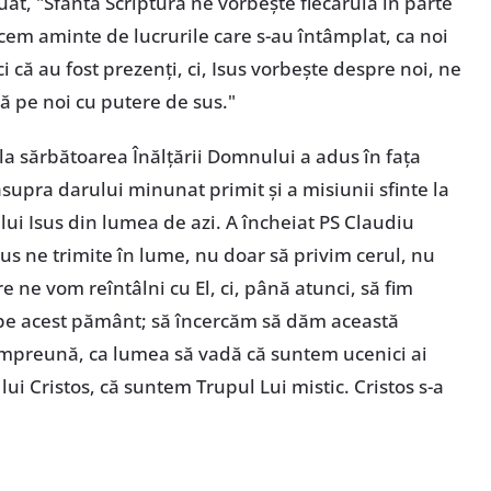
nuat, "Sfânta Scriptură ne vorbește fiecăruia în parte
cem aminte de lucrurile care s-au întâmplat, ca noi
că au fost prezenți, ci, Isus vorbește despre noi, ne
 pe noi cu putere de sus."
la sărbătoarea Înălțării Domnului a adus în fața
 asupra darului minunat primit și a misiunii sfinte la
lui Isus din lumea de azi. A încheiat PS Claudiu
us ne trimite în lume, nu doar să privim cerul, nu
ne vom reîntâlni cu El, ci, până atunci, să fim
pe acest pământ; să încercăm să dăm această
i împreună, ca lumea să vadă că suntem ucenici ai
ui Cristos, că suntem Trupul Lui mistic. Cristos s-a