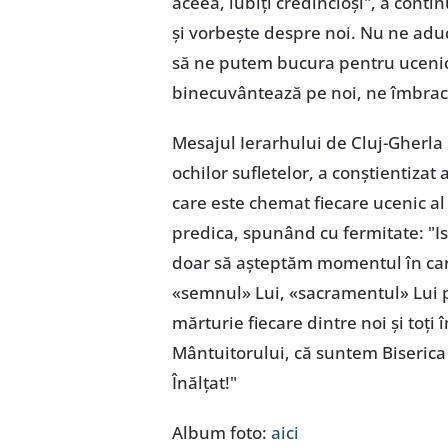
aceea, iubiți credincioși", a conti
și vorbește despre noi. Nu ne adu
să ne putem bucura pentru ucenici 
binecuvântează pe noi, ne îmbracă
Mesajul Ierarhului de Cluj-Gherla 
ochilor sufletelor, a conștientizat
care este chemat fiecare ucenic al 
predica, spunând cu fermitate: "Is
doar să așteptăm momentul în care 
«semnul» Lui, «sacramentul» Lui 
mărturie fiecare dintre noi și toț
Mântuitorului, că suntem Biserica l
Înălțat!"
Album foto:
aici