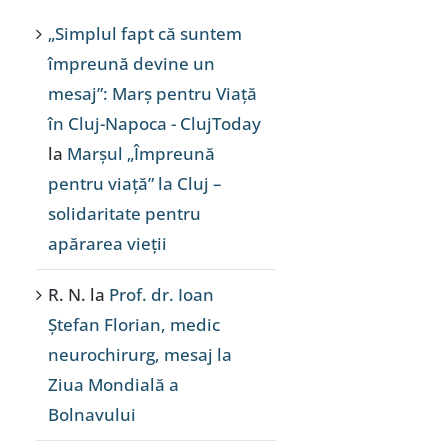
„Simplul fapt că suntem
împreună devine un
mesaj”: Marș pentru Viață
în Cluj-Napoca - ClujToday
la
Marșul „Împreună
pentru viață” la Cluj –
solidaritate pentru
apărarea vieții
R. N.
la
Prof. dr. Ioan
Ștefan Florian, medic
neurochirurg, mesaj la
Ziua Mondială a
Bolnavului