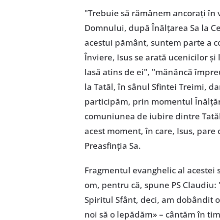
"Trebuie să rămânem ancorați în v
Domnului, după Înălțarea Sa la C
acestui pământ, suntem parte a co
Înviere, Isus se arată ucenicilor ș
lasă atins de ei", "mănâncă împreun
la Tatăl, în sânul Sfintei Treimi, 
participăm, prin momentul Înălțării
comuniunea de iubire dintre Tatăl,
acest moment, în care, Isus, pare 
Preasfinția Sa.
Fragmentul evanghelic al acestei s
om, pentru că, spune PS Claudiu: "
Spiritul Sfânt, deci, am dobândit 
noi să o lepădăm» – cântăm în timpu