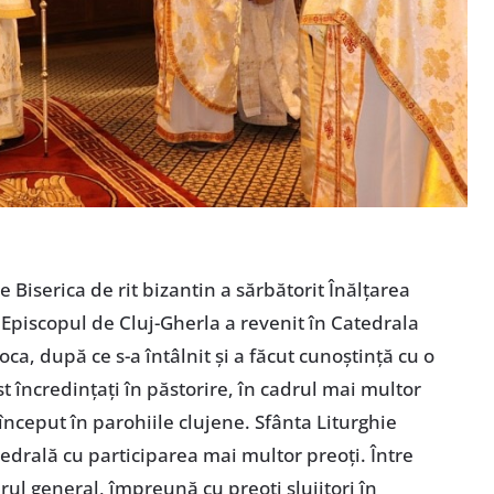
re Biserica de rit bizantin a sărbătorit Înălțarea
Episcopul de Cluj-Gherla a revenit în Catedrala
a, după ce s-a întâlnit și a făcut cunoștință cu o
st încredințați în păstorire, în cadrul mai multor
început în parohiile clujene. Sfânta Liturghie
tedrală cu participarea mai multor preoți. Între
rul general, împreună cu preoți slujitori în