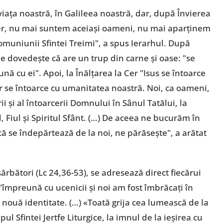
iața noastră, în Galileea noastră, dar, după Învierea
er, nu mai suntem aceiași oameni, nu mai aparținem
muniunii Sfintei Treimi", a spus Ierarhul. După
i le dovedește că are un trup din carne și oase: "se
ă cu ei". Apoi, la Înălțarea la Cer "Isus se întoarce
dar se întoarce cu umanitatea noastră. Noi, ca oameni,
 și al întoarcerii Domnului în Sânul Tatălui, la
 Fiul și Spiritul Sfânt. (…) De aceea ne bucurăm în
că se îndepărtează de la noi, ne părăsește", a arătat
ărbători (Lc 24,36-53), se adresează direct fiecărui
împreună cu ucenicii și noi am fost îmbrăcați în
o nouă identitate. (…) «Toată grija cea lumească de la
l Sfintei Jertfe Liturgice, la imnul de la ieșirea cu