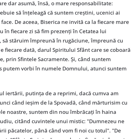
re dar asumă, însă, o mare responsabilitate:
ebuie să înțeleagă că suntem creștini, ucenici ai
face. De aceea, Biserica ne invită ca la fiecare mare
 în fiecare zi să fim prezenți în Cetatea lui
 să stăruim împreună în rugăciune, împreună cu
 fiecare dată, darul Spiritului Sfânt care se coboară
hie, prin Sfintele Sacramente. Și, când suntem
us putem vorbi în numele Domnului, atunci suntem
 iertării, putința de a reprimi, dacă cumva am
Atunci când ieșim de la Spovadă, când mărturisim cu
ele noastre, suntem din nou îmbrăcați în haina
Claudiu, citând cuvintele unui mistic: "Dumnezeu ne
rii păcatelor, până când vom fi noi cu totul". "De