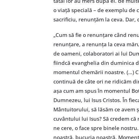
tatăl lor au mers după el. de mult
o viață specială – de exemplu de c
sacrificiu, renunțăm la ceva. Dar, 
„Cum să fie o renunțare când renu
renunțare, a renunța la ceva mărun
de oameni, colaboratori ai lui Dum
fiindcă evanghelia din duminica d
momentul chemării noastre. (…) 
continuă de câte ori ne ridicăm di
așa cum am spus în momentul Botezul
Dumnezeu, lui Isus Cristos. În fi
Mântuitorului, să lăsăm ce avem 
cuvântului lui Isus? Să credem că
ne cere, o face spre binele nostru
noastră, bucuria noastră. Momentu