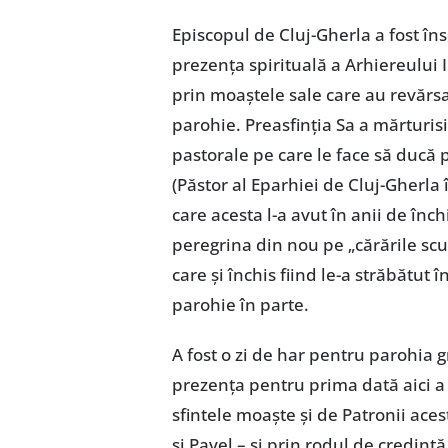
Episcopul de Cluj-Gherla a fost înso
prezența spirituală a Arhiereului I
prin moaștele sale care au revărs
parohie. Preasfinția Sa a mărturisit
pastorale pe care le face să ducă 
(Păstor al Eparhiei de Cluj-Gherla 
care acesta l-a avut în anii de înc
peregrina din nou pe „cărările scu
care și închis fiind le-a străbătut
parohie în parte.
A fost o zi de har pentru parohia g
prezența pentru prima dată aici a 
sfintele moaște și de Patronii acest
și Pavel – și prin rodul de credinț