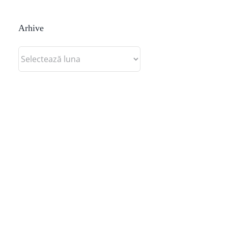
Arhive
Arhive