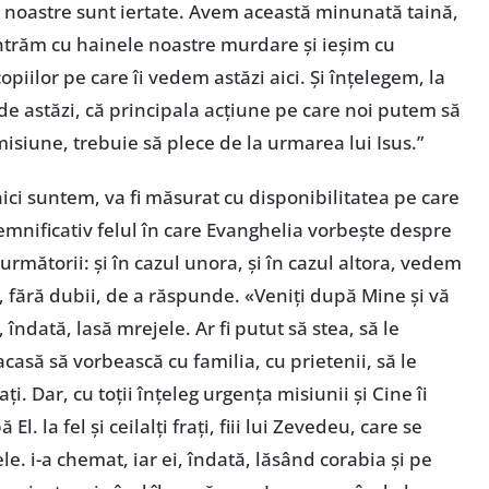
e noastre sunt iertate. Avem această minunată taină,
Intrăm cu hainele noastre murdare și ieșim cu
opiilor pe care îi vedem astăzi aici. Și înțelegem, la
de astăzi, că principala acțiune pe care noi putem să
 misiune, trebuie să plece de la urmarea lui Isus.”
nici suntem, va fi măsurat cu disponibilitatea pe care
emnificativ felul în care Evanghelia vorbește despre
 următorii: și în cazul unora, și în cazul altora, vedem
i, fără dubii, de a răspunde. «Veniți după Mine și vă
 îndată, lasă mrejele. Ar fi putut să stea, să le
casă să vorbească cu familia, cu prietenii, să le
i. Dar, cu toții înțeleg urgența misiunii și Cine îi
l. la fel și ceilalți frați, fiii lui Zevedeu, care se
e. i-a chemat, iar ei, îndată, lăsând corabia și pe