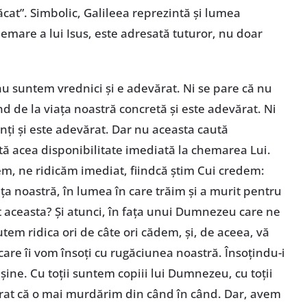
ăcat”. Simbolic, Galileea reprezintă și lumea
emare a lui Isus, este adresată tuturor, nu doar
nu suntem vrednici și e adevărat. Ni se pare că nu
 de la viața noastră concretă și este adevărat. Ni
nți și este adevărat. Dar nu aceasta caută
tă acea disponibilitate imediată la chemarea Lui.
m, ne ridicăm imediat, fiindcă știm Cui credem:
a noastră, în lumea în care trăim și a murit pentru
t aceasta? Și atunci, în fața unui Dumnezeu care ne
tem ridica ori de câte ori cădem, și, de aceea, vă
e care îi vom însoți cu rugăciunea noastră. Însoțindu-i
ine. Cu toții suntem copiii lui Dumnezeu, cu toții
rat că o mai murdărim din când în când. Dar, avem