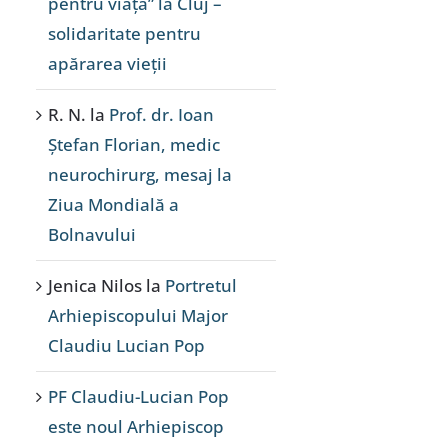
pentru viață” la Cluj –
solidaritate pentru
apărarea vieții
R. N.
la
Prof. dr. Ioan
Ștefan Florian, medic
neurochirurg, mesaj la
Ziua Mondială a
Bolnavului
Jenica Nilos
la
Portretul
Arhiepiscopului Major
Claudiu Lucian Pop
PF Claudiu-Lucian Pop
este noul Arhiepiscop