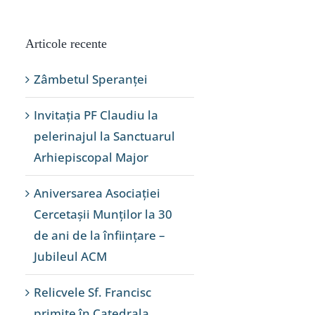
Articole recente
Zâmbetul Speranței
Invitația PF Claudiu la
pelerinajul la Sanctuarul
Arhiepiscopal Major
Aniversarea Asociației
Cercetașii Munților la 30
de ani de la înființare –
Jubileul ACM
Relicvele Sf. Francisc
primite în Catedrala