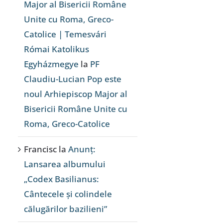
Major al Bisericii Române
Unite cu Roma, Greco-
Catolice | Temesvári
Római Katolikus
Egyházmegye
la
PF
Claudiu-Lucian Pop este
noul Arhiepiscop Major al
Bisericii Române Unite cu
Roma, Greco-Catolice
Francisc
la
Anunț:
Lansarea albumului
„Codex Basilianus:
Cântecele și colindele
călugărilor bazilieni”