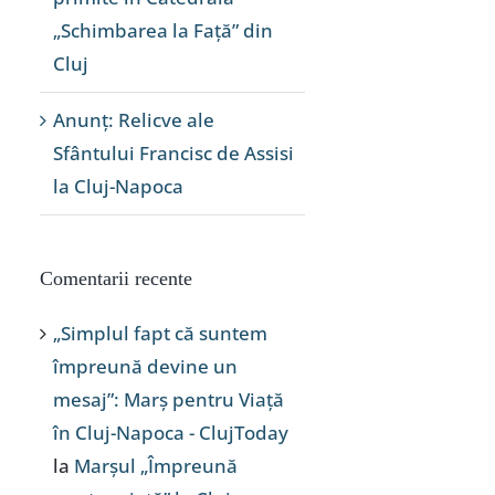
„Schimbarea la Față” din
Cluj
Anunț: Relicve ale
Sfântului Francisc de Assisi
la Cluj-Napoca
Comentarii recente
„Simplul fapt că suntem
împreună devine un
mesaj”: Marș pentru Viață
în Cluj-Napoca - ClujToday
la
Marșul „Împreună