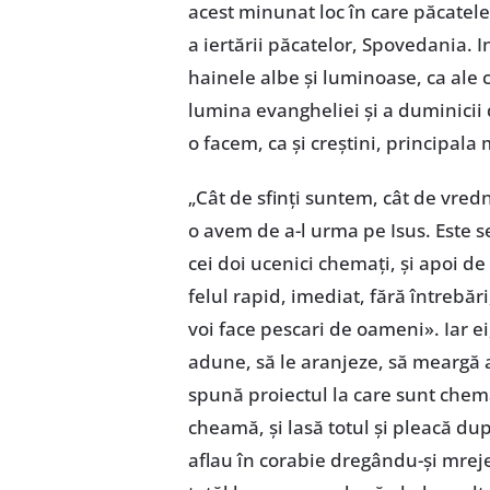
acest minunat loc în care păcatel
a iertării păcatelor, Spovedania. 
hainele albe și luminoase, ca ale c
lumina evangheliei și a duminicii 
o facem, ca și creștini, principala
„Cât de sfinți suntem, cât de vred
o avem de a-l urma pe Isus. Este s
cei doi ucenici chemați, și apoi de
felul rapid, imediat, fără întrebăr
voi face pescari de oameni». Iar ei,
adune, să le aranjeze, să meargă a
spună proiectul la care sunt chemaț
cheamă, și lasă totul și pleacă după E
aflau în corabie dregându-și mrejel