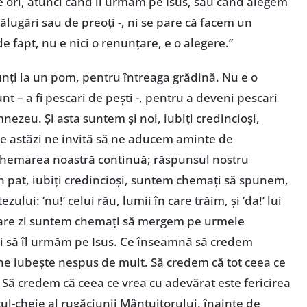
e ori, atunci când îl urmăm pe Isus, sau când alegem
ălugări sau de preoți -, ni se pare că facem un
de fapt, nu e nici o renunțare, e o alegere.”
nți la un pom, pentru întreaga grădină. Nu e o
t – a fi pescari de pești -, pentru a deveni pescari
nezeu. Și asta suntem și noi, iubiți credincioși,
e astăzi ne invită să ne aducem aminte de
Chemarea noastră continuă; răspunsul nostru
n pat, iubiți credincioși, suntem chemați să spunem,
ui: ‘nu!’ celui rău, lumii în care trăim, și ‘da!’ lui
ecare zi suntem chemați să mergem pe urmele
și să îl urmăm pe Isus. Ce înseamnă să credem
 ne iubește nespus de mult. Să credem că tot ceea ce
. Să credem că ceea ce vrea cu adevărat este fericirea
l-cheie al rugăciunii Mântuitorului, înainte de