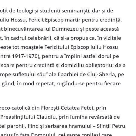
țit de teologi și studenți seminariști, dar și de
uliu Hossu, Fericit Episcop martir pentru credință,
at binecuvântarea lui Dumnezeu și peste această
, în cadrul celebrării, că și-a propus ca, în vizitele
peste tot moaștele Fericitului Episcop Iuliu Hossu
între 1917-1970), pentru a împlini astfel dorul pe
hisoare pentru credință și domiciliu obligatoriu: de a
mpe sufletului său” ale Eparhiei de Cluj-Gherla, pe
 în gând, în mod repetat, rugându-se pentru fiecare
reco-catolică din Florești-Cetatea Fetei, prin
Preasfințitului Claudiu, prin lumina revărsată de
ei parohii, fiind și serbarea hramului – Sfinții Petru
ă adus în fața Domnului, cei șapte copilași care,