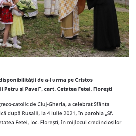
disponibilității de a-l urma pe Cristos
 Petru și Pavel”, cart. Cetatea Fetei, Florești
reco-catolic de Cluj-Gherla, a celebrat Sfânta
ă după Rusalii, la 4 iulie 2021, în parohia „Sf.
tatea Fetei, loc. Florești, în mijlocul credincioșilor