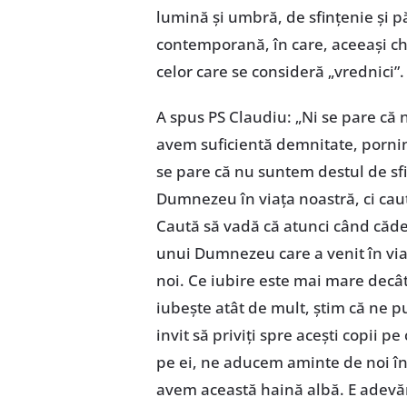
lumină și umbră, de sfințenie și p
contemporană, în care, aceeași ch
celor care se consideră „vrednici”.
A spus PS Claudiu: „Ni se pare că 
avem suficientă demnitate, pornind
se pare că nu suntem destul de sfi
Dumnezeu în viața noastră, ci cau
Caută să vadă că atunci când căde
unui Dumnezeu care a venit în viaț
noi. Ce iubire este mai mare decâ
iubește atât de mult, știm că ne pu
invit să priviți spre acești copii p
pe ei, ne aducem aminte de noi înș
avem această haină albă. E adevă