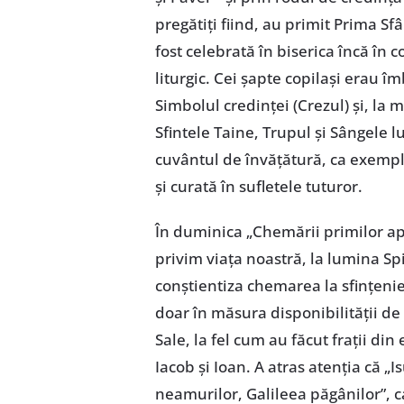
pregătiți fiind, au primit Prima S
fost celebrată în biserica încă în 
liturgic. Cei șapte copilași erau îm
Simbolul credinței (Crezul) și, l
Sfintele Taine, Trupul și Sângele lui
cuvântul de învățătură, ca exempl
și curată în sufletele tuturor.
În duminica „Chemării primilor apo
privim viața noastră, la lumina Sp
conștientiza chemarea la sfințenie
doar în măsura disponibilității de
Sale, la fel cum au făcut frații di
Iacob și Ioan. A atras atenția că „
neamurilor, Galileea păgânilor”, 