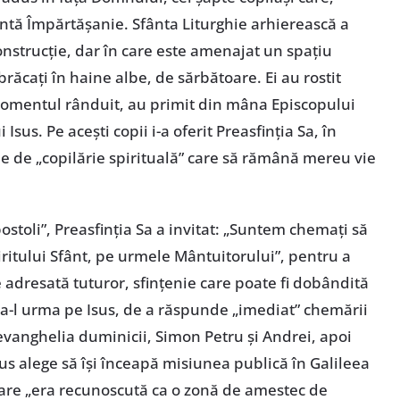
fântă Împărtășanie. Sfânta Liturghie arhierească a
construcție, dar în care este amenajat un spațiu
brăcați în haine albe, de sărbătoare. Ei au rostit
a momentul rânduit, au primit din mâna Episcopului
 Isus. Pe acești copii i-a oferit Preasfinția Sa, în
e de „copilărie spirituală” care să rămână mereu vie
stoli”, Preasfinția Sa a invitat: „Suntem chemați să
iritului Sfânt, pe urmele Mântuitorului”, pentru a
 adresată tuturor, sfințenie care poate fi dobândită
 a-l urma pe Isus, de a răspunde „imediat” chemării
n evanghelia duminicii, Simon Petru și Andrei, apoi
Isus alege să își înceapă misiunea publică în Galileea
care „era recunoscută ca o zonă de amestec de