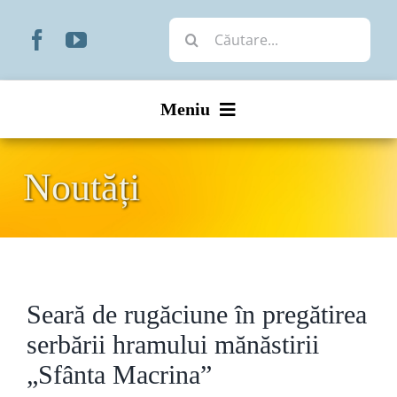
Skip
Cautare...
to
content
Meniu
Start
Noutăți
Noutăți
Prezentare
Seară de rugăciune în pregătirea
Organizare
serbării hramului mănăstirii
Liturgic
„Sfânta Macrina”