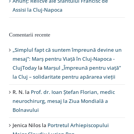
Anunț: Relicve ale Sfântului Francisc de
Assisi la Cluj-Napoca
Comentarii recente
„Simplul fapt că suntem împreună devine un
mesaj”: Marș pentru Viață în Cluj-Napoca -
ClujToday
la
Marșul „Împreună pentru viață”
la Cluj – solidaritate pentru apărarea vieții
R. N.
la
Prof. dr. Ioan Ștefan Florian, medic
neurochirurg, mesaj la Ziua Mondială a
Bolnavului
Jenica Nilos
la
Portretul Arhiepiscopului