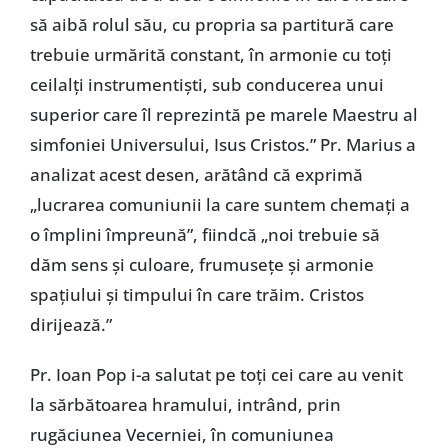
să aibă rolul său, cu propria sa partitură care
trebuie urmărită constant, în armonie cu toți
ceilalți instrumentiști, sub conducerea unui
superior care îl reprezintă pe marele Maestru al
simfoniei Universului, Isus Cristos.” Pr. Marius a
analizat acest desen, arătând că exprimă
„lucrarea comuniunii la care suntem chemați a
o împlini împreună”, fiindcă „noi trebuie să
dăm sens și culoare, frumusețe și armonie
spațiului și timpului în care trăim. Cristos
dirijează.”
Pr. Ioan Pop i-a salutat pe toți cei care au venit
la sărbătoarea hramului, intrând, prin
rugăciunea Vecerniei, în comuniunea