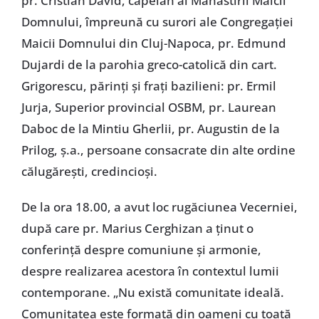
pr. Cristian David, capelan al Mănăstirii Maicii
Domnului, împreună cu surori ale Congregației
Maicii Domnului din Cluj-Napoca, pr. Edmund
Dujardi de la parohia greco-catolică din cart.
Grigorescu, părinți și frați bazilieni: pr. Ermil
Jurja, Superior provincial OSBM, pr. Laurean
Daboc de la Mintiu Gherlii, pr. Augustin de la
Prilog, ș.a., persoane consacrate din alte ordine
călugărești, credincioși.
De la ora 18.00, a avut loc rugăciunea Vecerniei,
după care pr. Marius Cerghizan a ținut o
conferință despre comuniune și armonie,
despre realizarea acestora în contextul lumii
contemporane. „Nu există comunitate ideală.
Comunitatea este formată din oameni cu toată