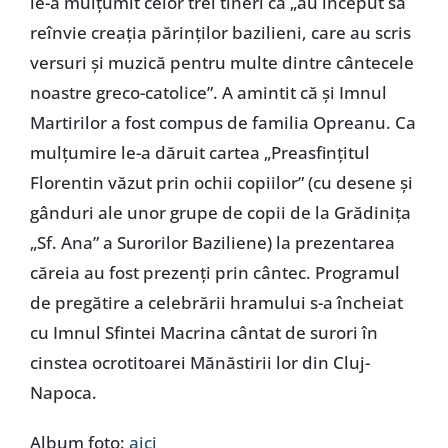
le-a mulțumit celor trei tineri că „au început să
reînvie creația părinților bazilieni, care au scris
versuri și muzică pentru multe dintre cântecele
noastre greco-catolice”. A amintit că și Imnul
Martirilor a fost compus de familia Opreanu. Ca
mulțumire le-a dăruit cartea „Preasfințitul
Florentin văzut prin ochii copiilor” (cu desene și
gânduri ale unor grupe de copii de la Grădinița
„Sf. Ana” a Surorilor Baziliene) la prezentarea
căreia au fost prezenți prin cântec. Programul
de pregătire a celebrării hramului s-a încheiat
cu Imnul Sfintei Macrina cântat de surori în
cinstea ocrotitoarei Mănăstirii lor din Cluj-
Napoca.
Album foto:
aici