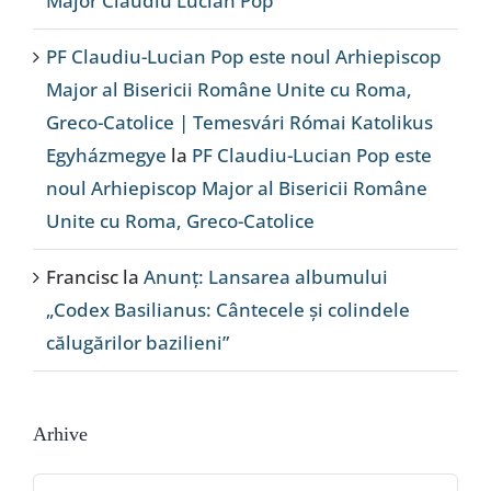
Major Claudiu Lucian Pop
PF Claudiu-Lucian Pop este noul Arhiepiscop
Major al Bisericii Române Unite cu Roma,
Greco-Catolice | Temesvári Római Katolikus
Egyházmegye
la
PF Claudiu-Lucian Pop este
noul Arhiepiscop Major al Bisericii Române
Unite cu Roma, Greco-Catolice
Francisc
la
Anunț: Lansarea albumului
„Codex Basilianus: Cântecele și colindele
călugărilor bazilieni”
Arhive
Arhive