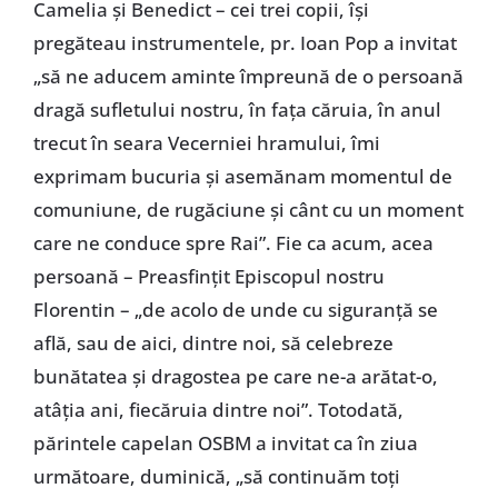
Camelia și Benedict – cei trei copii, își
pregăteau instrumentele, pr. Ioan Pop a invitat
„să ne aducem aminte împreună de o persoană
dragă sufletului nostru, în fața căruia, în anul
trecut în seara Vecerniei hramului, îmi
exprimam bucuria și asemănam momentul de
comuniune, de rugăciune și cânt cu un moment
care ne conduce spre Rai”. Fie ca acum, acea
persoană – Preasfințit Episcopul nostru
Florentin – „de acolo de unde cu siguranță se
află, sau de aici, dintre noi, să celebreze
bunătatea și dragostea pe care ne-a arătat-o,
atâția ani, fiecăruia dintre noi”. Totodată,
părintele capelan OSBM a invitat ca în ziua
următoare, duminică, „să continuăm toți