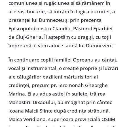
comuniunea și rugăciunea și să rămânem în
aceeași bucurie, să intrăm în logica bucuriei, a
prezenței lui Dumnezeu și prin prezența
Episcopului nostru Claudiu, Păstorul Eparhiei
de Cluj-Gherla. Îl așteptăm cu drag și, cu toții
împreună, îi vom aduce laudă lui Dumnezeu.”
În continuare copiii familiei Opreanu au cântat,
vocal și instrumental, o creație proprie și lucrări
ale călugărilor bazilieni mărturisitori ai
credinței, precum pr. ieromonah Gheorghe
Marina. Ei au adus astfel în suflete, trăirea
Mănăstirii Bixadului, au imaginat prin cântec
icoana Maicii Sfinte după credința străbună.
Maica Veridiana, superioara provincială OSBM