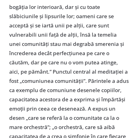
bogăția lor interioară, dar și cu toate
slăbiciunile și lipsurile lor; oameni care se
acceptă și se iartă unii pe alții, care sunt
vulnerabili unii față de alții, însă la temelia
unei comunități stau mai degrabă smerenia și
încrederea decât perfecțiunea pe care o
căutăm, dar pe care nu o vom putea atinge,
aici, pe pământ.” Punctul central al meditației a
fost „comuniunea comunității”. Părintele a adus
ca exemplu de comuniune desenele copiilor,
capacitatea acestora de a exprima și împărtăși
emoții prin ceea ce desenează. A expus un
desen „care se referă la o comunitate ca la o
mare orchestră”; „o orchestră, care să aibă
capacitatea de a crea o simfonie în care fiecare