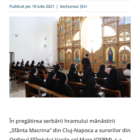
Special
Publicat pe: 18 iulie 2021
|
Secțiunea:
Ştiri
În pregătirea serbării hramului mănăstirii
„Sfânta Macrina” din Cluj-Napoca a surorilor din
Ordinul Sfântului Vasile cel Mare (OSBM), s-a