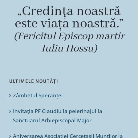
„Credința noastră
este viața noastră.”
(Fericitul Episcop martir
Iuliu Hossu)
ULTIMELE NOUTĂȚI
Zâmbetul Speranței
Invitația PF Claudiu la pelerinajul la
Sanctuarul Arhiepiscopal Major
Aniversarea Asociației Cercetașii Munților la