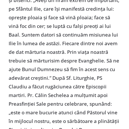
și biserici: „Aveți un hram extrem de important,
pe Sfântul Ilie, care își manifestă credința lui:
oprește ploaia și face să vină ploaia; face să
vină foc din cer; se luptă cu falși preoți ai lui
Baal. Suntem datori să continuăm misiunea lui
Ilie în lumea de astăzi. Fiecare dintre noi avem
de dat mărturia noastră. Prin viața noastră
trebuie să mărturisim despre Evanghelie. Să ne
ajute Bunul Dumnezeu să fim în acest sens cu
adevărat creștini.” După Sf. Liturghie, PS
Claudiu a făcut rugăciunea către Episcopii
martiri. Pr. Călin Sechelea a mulțumit apoi
Preasfinției Sale pentru celebrare, spunând:
„este o mare bucurie atunci când Păstorul vine
în mijlocul nostru, este o sărbătoare a plinătății