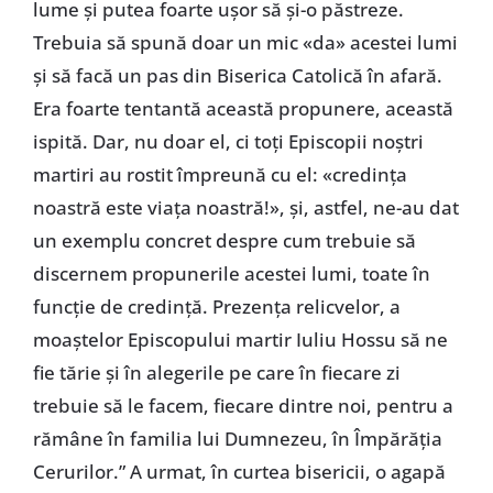
lume și putea foarte ușor să și-o păstreze.
Trebuia să spună doar un mic «da» acestei lumi
și să facă un pas din Biserica Catolică în afară.
Era foarte tentantă această propunere, această
ispită. Dar, nu doar el, ci toți Episcopii noștri
martiri au rostit împreună cu el: «credința
noastră este viața noastră!», și, astfel, ne-au dat
un exemplu concret despre cum trebuie să
discernem propunerile acestei lumi, toate în
funcție de credință. Prezența relicvelor, a
moaștelor Episcopului martir Iuliu Hossu să ne
fie tărie și în alegerile pe care în fiecare zi
trebuie să le facem, fiecare dintre noi, pentru a
rămâne în familia lui Dumnezeu, în Împărăția
Cerurilor.” A urmat, în curtea bisericii, o agapă