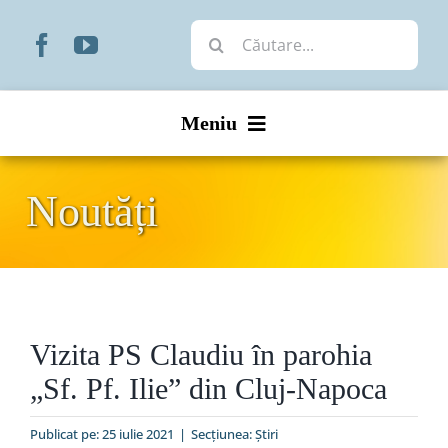
Skip
Cautare...
to
content
Meniu
Start
Noutăți
Noutăți
Prezentare
Vizita PS Claudiu în parohia
Organizare
„Sf. Pf. Ilie” din Cluj-Napoca
Liturgic
Publicat pe: 25 iulie 2021
|
Secțiunea:
Ştiri