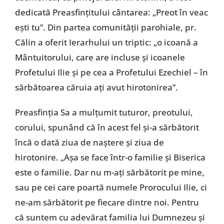
dedicată Preasfințitului cântarea: „Preot în veac
ești tu”. Din partea comunității parohiale, pr.
Călin a oferit Ierarhului un triptic: „o icoană a
Mântuitorului, care are incluse și icoanele
Profetului Ilie și pe cea a Profetului Ezechiel – în
sărbătoarea căruia ați avut hirotonirea”.
Preasfinția Sa a mulțumit tuturor, preotului,
corului, spunând că în acest fel și-a sărbătorit
încă o dată ziua de naștere și ziua de
hirotonire. „Așa se face într-o familie și Biserica
este o familie. Dar nu m-ați sărbătorit pe mine,
sau pe cei care poartă numele Prorocului Ilie, ci
ne-am sărbătorit pe fiecare dintre noi. Pentru
că suntem cu adevărat familia lui Dumnezeu și