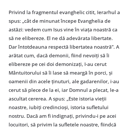
Privind la fragmentul evanghelic citit, Ierarhul a
spus: „cât de minunat începe Evanghelia de
astăzi: vedem cum Isus vine în viața noastră ca
să ne elibereze. El ne dă adevărata libertate.
Dar întotdeauna respectă libertatea noastră”. A
arătat cum, dacă demonii, fiind nevoiți să îi
elibereze pe cei doi demonizați, I-au cerut
Mântuitorului să îi lase să meargă în porci, și
oamenii din acele ținuturi, ale gadarenilor, i-au
cerut să plece de la ei, iar Domnul a plecat, le-a
ascultat cererea. A spus: „Este istoria vieții
noastre, iubiți credincioși, istoria sufletului
nostru. Dacă am fi indignați, privindu-i pe acei
locuitori, să privim la sufletele noastre, fiindcă