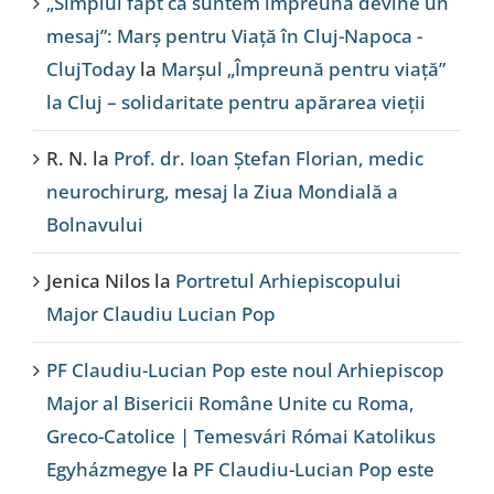
„Simplul fapt că suntem împreună devine un
mesaj”: Marș pentru Viață în Cluj-Napoca -
ClujToday
la
Marșul „Împreună pentru viață”
la Cluj – solidaritate pentru apărarea vieții
R. N.
la
Prof. dr. Ioan Ștefan Florian, medic
neurochirurg, mesaj la Ziua Mondială a
Bolnavului
Jenica Nilos
la
Portretul Arhiepiscopului
Major Claudiu Lucian Pop
PF Claudiu-Lucian Pop este noul Arhiepiscop
Major al Bisericii Române Unite cu Roma,
Greco-Catolice | Temesvári Római Katolikus
Egyházmegye
la
PF Claudiu-Lucian Pop este