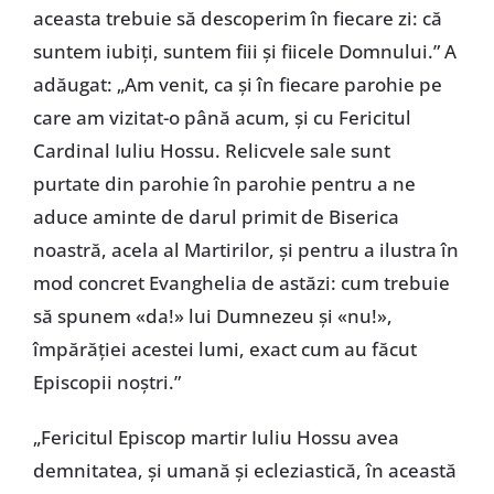
aceasta trebuie să descoperim în fiecare zi: că
suntem iubiți, suntem fiii și fiicele Domnului.” A
adăugat: „Am venit, ca și în fiecare parohie pe
care am vizitat-o până acum, și cu Fericitul
Cardinal Iuliu Hossu. Relicvele sale sunt
purtate din parohie în parohie pentru a ne
aduce aminte de darul primit de Biserica
noastră, acela al Martirilor, și pentru a ilustra în
mod concret Evanghelia de astăzi: cum trebuie
să spunem «da!» lui Dumnezeu și «nu!»,
împărăției acestei lumi, exact cum au făcut
Episcopii noștri.”
„Fericitul Episcop martir Iuliu Hossu avea
demnitatea, și umană și ecleziastică, în această