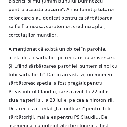
Bisericii și mulțumim Bunului Dumnezeu
pentru această bucurie”. A mulțumit și tuturor
celor care s-au dedicat pentru ca sărbătoarea
să fie frumoasă: curatorilor, credincioșilor,
cercetașilor munților.
A menționat că există un obicei în parohie,
acela de a-i sărbători pe cei care au aniversări.
Și, „fiind sărbătoarea parohiei, suntem și noi cu
toții sărbătoriți”. Dar în această zi, un moment
sărbătoresc special a fost pregătit pentru
Preasfințitul Claudiu, care a avut, la 22 iulie,
ziua nașterii și, la 23 iulie, pe cea a hirotonirii.
De aceea s-a cântat „La mulți ani” pentru toți
sărbătoriții, mai ales pentru PS Claudiu. De
asemenea, cu prilejul zilei hirotonirii, a fost