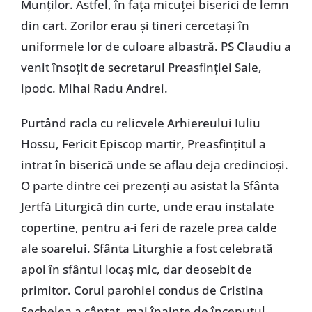
Munților. Astfel, în fața micuței biserici de lemn
din cart. Zorilor erau și tineri cercetași în
uniformele lor de culoare albastră. PS Claudiu a
venit însoțit de secretarul Preasfinției Sale,
ipodc. Mihai Radu Andrei.
Purtând racla cu relicvele Arhiereului Iuliu
Hossu, Fericit Episcop martir, Preasfințitul a
intrat în biserică unde se aflau deja credincioși.
O parte dintre cei prezenți au asistat la Sfânta
Jertfă Liturgică din curte, unde erau instalate
copertine, pentru a-i feri de razele prea calde
ale soarelui. Sfânta Liturghie a fost celebrată
apoi în sfântul locaș mic, dar deosebit de
primitor. Corul parohiei condus de Cristina
Sechelea a cântat, mai înainte de începutul