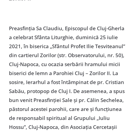
Preasfinția Sa Claudiu, Episcopul de Cluj-Gherla
a celebrat Sfânta Liturghie, duminică 25 iulie
2021, în biserica „Sfântul Profet Ilie Tesviteanul”
din cartierul Zorilor (str. Observatorului, nr. 50),
Cluj-Napoca, cu ocazia serbării hramului micii
biserici de lemn a Parohiei Cluj – Zorilor II. La
sosire, Ierarhul a fost întâmpinat de pr. Cristian
Sabău, protopop de Cluj I. De asemenea, a spus
bun venit Preasfinției Sale și pr. Călin Sechelea,
păstorul acestei parohii, care are și funcțiunea
de responsabil spiritual al Grupului „Iuliu
Hossu”, Cluj-Napoca, din Asociația Cercetașii