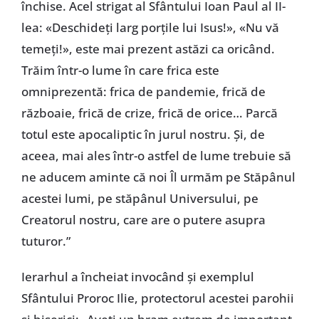
închise. Acel strigat al Sfântului Ioan Paul al II-
lea: «Deschideți larg porțile lui Isus!», «Nu vă
temeți!», este mai prezent astăzi ca oricând.
Trăim într-o lume în care frica este
omniprezentă: frica de pandemie, frică de
războaie, frică de crize, frică de orice… Parcă
totul este apocaliptic în jurul nostru. Și, de
aceea, mai ales într-o astfel de lume trebuie să
ne aducem aminte că noi Îl urmăm pe Stăpânul
acestei lumi, pe stăpânul Universului, pe
Creatorul nostru, care are o putere asupra
tuturor.”
Ierarhul a încheiat invocând și exemplul
Sfântului Proroc Ilie, protectorul acestei parohii