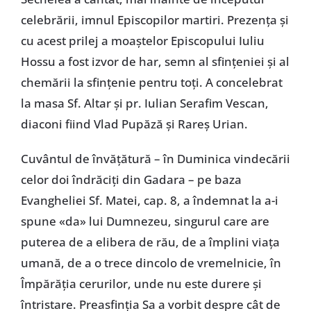
celebrării, imnul Episcopilor martiri. Prezența și
cu acest prilej a moaștelor Episcopului Iuliu
Hossu a fost izvor de har, semn al sfințeniei și al
chemării la sfințenie pentru toți. A concelebrat
la masa Sf. Altar și pr. Iulian Serafim Vescan,
diaconi fiind Vlad Pupăză și Rareș Urian.
Cuvântul de învățătură – în Duminica vindecării
celor doi îndrăciți din Gadara – pe baza
Evangheliei Sf. Matei, cap. 8, a îndemnat la a-i
spune «da» lui Dumnezeu, singurul care are
puterea de a elibera de rău, de a împlini viața
umană, de a o trece dincolo de vremelnicie, în
Împărăția cerurilor, unde nu este durere și
întristare. Preasfinția Sa a vorbit despre cât de