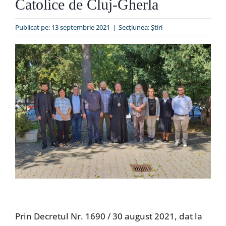
Catolice de Cluj-Gherla
Special
Publicat pe: 13 septembrie 2021
|
Secțiunea:
Ştiri
Prin Decretul Nr. 1690 / 30 august 2021, dat la