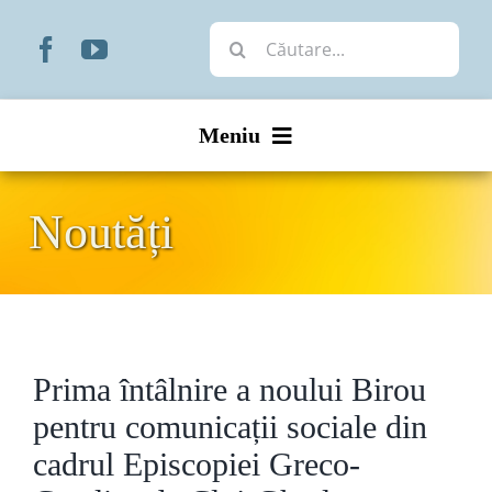
Skip
Cautare...
to
content
Meniu
Start
Noutăți
Noutăți
Prezentare
Prima întâlnire a noului Birou
Organizare
pentru comunicații sociale din
Liturgic
cadrul Episcopiei Greco-