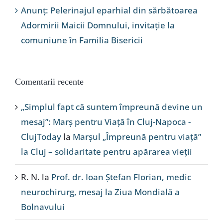
Anunț: Pelerinajul eparhial din sărbătoarea
Adormirii Maicii Domnului, invitație la
comuniune în Familia Bisericii
Comentarii recente
„Simplul fapt că suntem împreună devine un
mesaj”: Marș pentru Viață în Cluj-Napoca -
ClujToday
la
Marșul „Împreună pentru viață”
la Cluj – solidaritate pentru apărarea vieții
R. N.
la
Prof. dr. Ioan Ștefan Florian, medic
neurochirurg, mesaj la Ziua Mondială a
Bolnavului