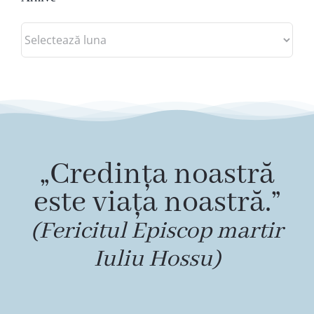
Arhive
„Credința noastră
este viața noastră.”
(Fericitul Episcop martir
Iuliu Hossu)