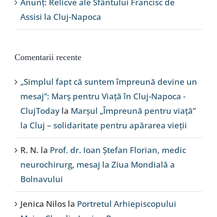
Anunț: Relicve ale Sfântului Francisc de
Assisi la Cluj-Napoca
Comentarii recente
„Simplul fapt că suntem împreună devine un
mesaj”: Marș pentru Viață în Cluj-Napoca -
ClujToday
la
Marșul „Împreună pentru viață”
la Cluj – solidaritate pentru apărarea vieții
R. N.
la
Prof. dr. Ioan Ștefan Florian, medic
neurochirurg, mesaj la Ziua Mondială a
Bolnavului
Jenica Nilos
la
Portretul Arhiepiscopului