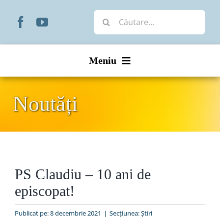
Skip
Cautare...
to
content
Meniu
Start
Noutăți
Noutăți
Prezentare
PS Claudiu – 10 ani de
Organizare
episcopat!
Liturgic
Publicat pe: 8 decembrie 2021
|
Secțiunea:
Ştiri