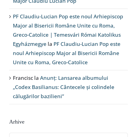
Major Claudiu Lucian Pop
PF Claudiu-Lucian Pop este noul Arhiepiscop
Major al Bisericii Române Unite cu Roma,
Greco-Catolice | Temesvári Római Katolikus
Egyházmegye
la
PF Claudiu-Lucian Pop este
noul Arhiepiscop Major al Bisericii Române
Unite cu Roma, Greco-Catolice
Francisc
la
Anunț: Lansarea albumului
„Codex Basilianus: Cântecele și colindele
călugărilor bazilieni”
Arhive
Arhive