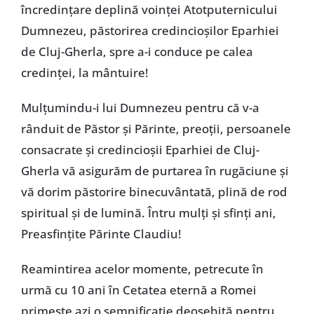
încredințare deplină voinței Atotputernicului
Dumnezeu, păstorirea credincioșilor Eparhiei
de Cluj-Gherla, spre a-i conduce pe calea
credinței, la mântuire!
Mulțumindu-i lui Dumnezeu pentru că v-a
rânduit de Păstor și Părinte, preoții, persoanele
consacrate și credincioșii Eparhiei de Cluj-
Gherla vă asigurăm de purtarea în rugăciune și
vă dorim păstorire binecuvântată, plină de rod
spiritual și de lumină. Întru mulţi şi sfinţi ani,
Preasfinţite Părinte Claudiu!
Reamintirea acelor momente, petrecute în
urmă cu 10 ani în Cetatea eternă a Romei
primește azi o semnificație deosebită pentru