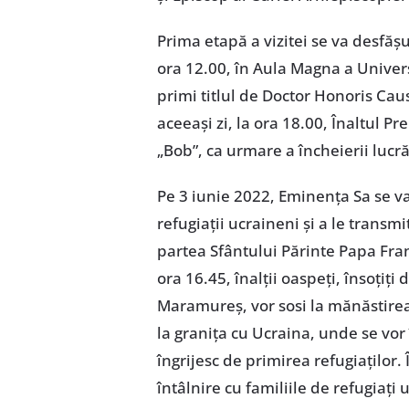
Prima etapă a vizitei se va desfăș
ora 12.00, în Aula Magna a Univer
primi titlul de Doctor Honoris Caus
aceeași zi, la ora 18.00, Înaltul Pre
„Bob”, ca urmare a încheierii lucră
Pe 3 iunie 2022, Eminența Sa se v
refugiații ucraineni și a le transm
partea Sfântului Părinte Papa Franc
ora 16.45, înalții oaspeți, însoțiți
Maramureș, vor sosi la mănăstirea
la granița cu Ucraina, unde se vor 
îngrijesc de primirea refugiaților. 
întâlnire cu familiile de refugiați