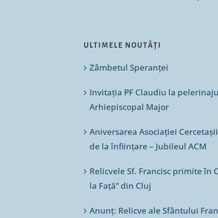
ULTIMELE NOUTĂȚI
Zâmbetul Speranței
Invitația PF Claudiu la pelerinaj
Arhiepiscopal Major
Aniversarea Asociației Cercetașii
de la înființare – Jubileul ACM
Relicvele Sf. Francisc primite î
la Față” din Cluj
Anunț: Relicve ale Sfântului Franc