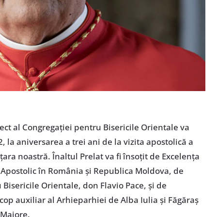
ct al Congregației pentru Bisericile Orientale va
, la aniversarea a trei ani de la vizita apostolică a
ara noastră. Înaltul Prelat va fi însoțit de Excelența
Apostolic în România și Republica Moldova, de
Bisericile Orientale, don Flavio Pace, și de
scop auxiliar al Arhieparhiei de Alba Iulia și Făgăraș
 Majore.