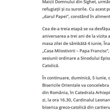
Maicii Domnului din Sighet, urmâ
refugiații și cu surorile. Cu acest 
„darul Papei”, constând în alimen
Cea de-a treia etapă se va desfășu
aniversarea a trei ani de la vizita
masa zilei de sâmbătă 4 iunie, Înal
„Casa Milostivirii – Papa Francisc
sesiunii ordinare a Sinodului Epi
Catolică.
În continuare, duminică, 5 iunie, 
Bisericile Orientale va concelebra 
din România, în Catedrala Arhiepi
zi, la ora 16.30, Cardinalul Leon
biserica greco-catolică din cartier