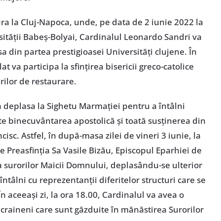
ura la Cluj-Napoca, unde, pe data de 2 iunie 2022 la
sității Babeș-Bolyai, Cardinalul Leonardo Sandri va
a din partea prestigioasei Universități clujene. În
lat va participa la sfințirea bisericii greco-catolice
rilor de restaurare.
a deplasa la Sighetu Marmației pentru a întâlni
ite binecuvântarea apostolică și toată susținerea din
isc. Astfel, în după-masa zilei de vineri 3 iunie, la
 de Preasfinția Sa Vasile Bizău, Episcopul Eparhiei de
 surorilor Maicii Domnului, deplasându-se ulterior
întâlni cu reprezentanții diferitelor structuri care se
În aceeași zi, la ora 18.00, Cardinalul va avea o
 ucraineni care sunt găzduite în mănăstirea Surorilor