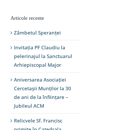
Articole recente
Zâmbetul Speranței
Invitația PF Claudiu la
pelerinajul la Sanctuarul
Arhiepiscopal Major
Aniversarea Asociației
Cercetașii Munților la 30
de ani de la înființare –
Jubileul ACM
Relicvele Sf. Francisc
primite în Catedrala