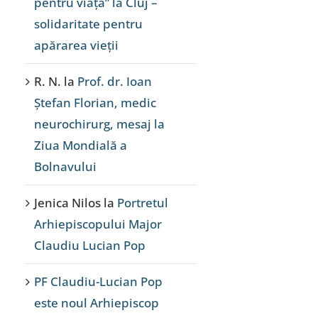
pentru viață” la Cluj –
solidaritate pentru
apărarea vieții
R. N.
la
Prof. dr. Ioan
Ștefan Florian, medic
neurochirurg, mesaj la
Ziua Mondială a
Bolnavului
Jenica Nilos
la
Portretul
Arhiepiscopului Major
Claudiu Lucian Pop
PF Claudiu-Lucian Pop
este noul Arhiepiscop