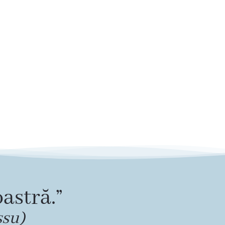
astră.”
ssu)