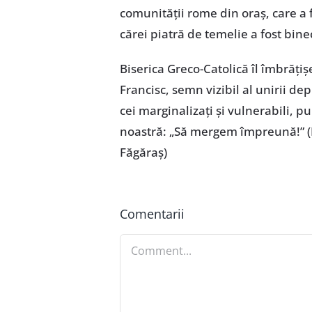
comunității rome din oraș, care a fo
cărei piatră de temelie a fost bi
Biserica Greco-Catolică îl îmbrăți
Francisc, semn vizibil al unirii de
cei marginalizați și vulnerabili, p
noastră: „Să mergem împreună!” (Bi
Făgăraș)
Comentarii
Comment