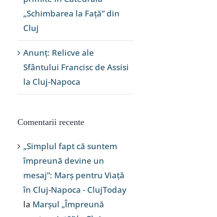
„Schimbarea la Față” din
Cluj
Anunț: Relicve ale
Sfântului Francisc de Assisi
la Cluj-Napoca
Comentarii recente
„Simplul fapt că suntem
împreună devine un
mesaj”: Marș pentru Viață
în Cluj-Napoca - ClujToday
la
Marșul „Împreună