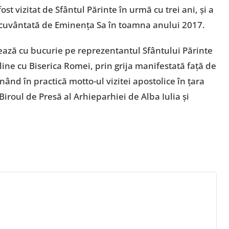
st vizitat de Sfântul Părinte în urmă cu trei ani, și a
necuvântată de Eminența Sa în toamna anului 2017.
șează cu bucurie pe reprezentantul Sfântului Părinte
pline cu Biserica Romei, prin grija manifestată față de
unând în practică motto-ul vizitei apostolice în țara
roul de Presă al Arhieparhiei de Alba Iulia și