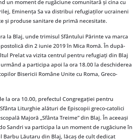
nd un moment de rugăciune comunitară și cina cu
prilej, Eminența Sa va distribui refugiaților ucraineni
te și produse sanitare de primă necesitate.
ra la Blaj, unde trimisul Sfântului Părinte va marca
 apostolică din 2 iunie 2019 în Mica Romă. În după-
tul Prelat va vizita centrul pentru refugiați din Blaj
”, urmând a participa apoi la ora 18.00 la deschiderea
scopilor Bisericii Române Unite cu Roma, Greco-
de la ora 10.00, prefectul Congregației pentru
Sfânta Liturghie alături de Episcopii greco-catolici
scopală Majoră „Sfânta Treime” din Blaj. În aceeași
ardo Sandri va participa la un moment de rugăciune în
ul Barbu Lăutaru din Blaj, lăcaș de cult dedicat