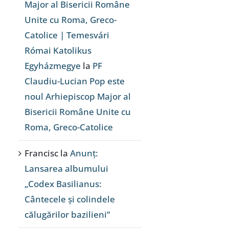
Major al Bisericii Române
Unite cu Roma, Greco-
Catolice | Temesvári
Római Katolikus
Egyházmegye
la
PF
Claudiu-Lucian Pop este
noul Arhiepiscop Major al
Bisericii Române Unite cu
Roma, Greco-Catolice
Francisc
la
Anunț:
Lansarea albumului
„Codex Basilianus:
Cântecele și colindele
călugărilor bazilieni”