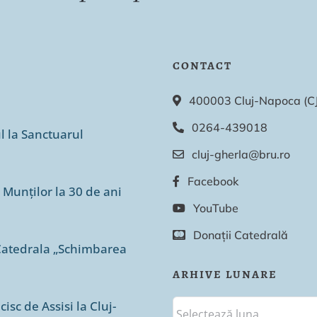
CONTACT
400003 Cluj-Napoca (CJ),
0264-439018
ul la Sanctuarul
cluj-gherla@bru.ro
Facebook
 Munților la 30 de ani
YouTube
Donații Catedrală
n Catedrala „Schimbarea
ARHIVE LUNARE
isc de Assisi la Cluj-