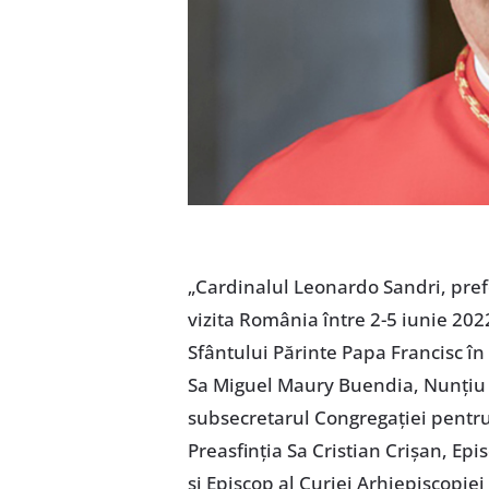
„Cardinalul Leonardo Sandri, prefe
vizita România între 2-5 iunie 2022
Sfântului Părinte Papa Francisc în ț
Sa Miguel Maury Buendia, Nunțiu 
subsecretarul Congregației pentru 
Preasfinția Sa Cristian Crișan, Epi
și Episcop al Curiei Arhiepiscopiei