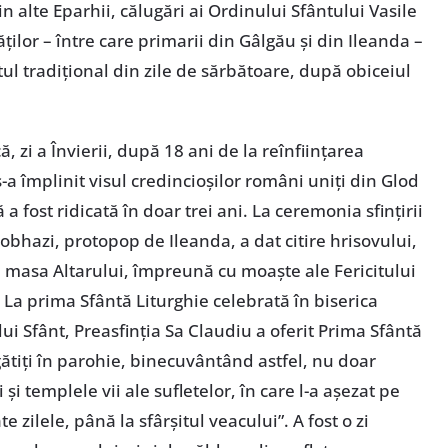
in alte Eparhii, călugări ai Ordinului Sfântului Vasile
ăților – între care primarii din Gâlgău și din Ileanda –
rtul tradițional din zile de sărbătoare, după obiceiul
 zi a Învierii, după 18 ani de la reînființarea
s-a împlinit visul credincioșilor români uniți din Glod
a fost ridicată în doar trei ani. La ceremonia sfințirii
obhazi, protopop de Ileanda, a dat citire hrisovului,
n masa Altarului, împreună cu moaște ale Fericitului
. La prima Sfântă Liturghie celebrată în biserica
ui Sfânt, Preasfinția Sa Claudiu a oferit Prima Sfântă
ătiți în parohie, binecuvântând astfel, nu doar
i și templele vii ale sufletelor, în care l-a așezat pe
e zilele, până la sfârșitul veacului”. A fost o zi