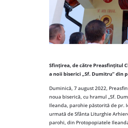
Sfințirea, de către Preasfințitul 
a noii biserici „Sf. Dumitru” din
Duminică, 7 august 2022, Preasfinț
noua biserică, cu hramul „Sf. Dumi
Ileanda, parohie păstorită de pr. I
urmată de Sfânta Liturghie Arhiere
parohi, din Protopopiatele Ileanda