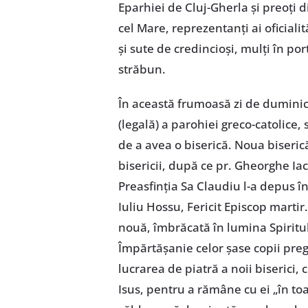
Eparhiei de Cluj-Gherla și preoți d
cel Mare, reprezentanți ai oficialit
și sute de credincioși, mulți în po
străbun.
În această frumoasă zi de duminică,
(legală) a parohiei greco-catolice, 
de a avea o biserică. Noua biserică 
bisericii, după ce pr. Gheorghe Iac
Preasfinția Sa Claudiu l-a depus î
Iuliu Hossu, Fericit Episcop martir
nouă, îmbrăcată în lumina Spiritul
Împărtășanie celor șase copii preg
lucrarea de piatră a noii biserici, c
Isus, pentru a rămâne cu ei „în toat