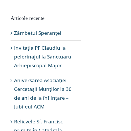
Articole recente
Zâmbetul Speranței
Invitația PF Claudiu la
pelerinajul la Sanctuarul
Arhiepiscopal Major
Aniversarea Asociației
Cercetașii Munților la 30
de ani de la înființare –
Jubileul ACM
Relicvele Sf. Francisc
primite în Catedrala