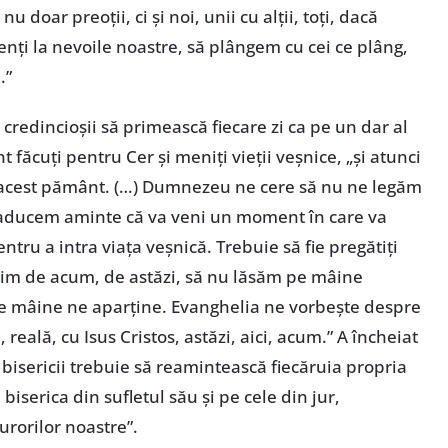
u doar preoții, ci și noi, unii cu alții, toți, dacă
enți la nevoile noastre, să plângem cu cei ce plâng,
.”
credincioșii să primească fiecare zi ca pe un dar al
 făcuți pentru Cer și meniți vieții veșnice, „și atunci
 acest pământ. (…) Dumnezeu ne cere să nu ne legăm
 aducem aminte că va veni un moment în care va
tru a intra viața veșnică. Trebuie să fie pregătiți
im de acum, de astăzi, să nu lăsăm pe mâine
de mâine ne aparține. Evanghelia ne vorbește despre
reală, cu Isus Cristos, astăzi, aici, acum.” A încheiat
 bisericii trebuie să reamintească fiecăruia propria
 biserica din sufletul său și pe cele din jur,
surorilor noastre”.