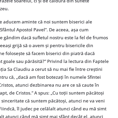
zele soarelui, ci și de căldura din suflete
zeu.
 ne aducem aminte că noi suntem biserici ale
 Sfântul Apostol Pavel”. De aceea, așa cum
e gândim dacă sufletul nostru este la fel de frumos
eași grijă să o avem și pentru bisericile din
 ne folosește să facem biserici din piatră dacă
nt goale sau părăsită?” Privind la lectura din Faptele
ția Sa Claudiu a cerut să nu mai fie între creștini
ntru că, „dacă am fost botezați în numele Sfintei
Cristos, atunci dezbinarea nu are ce să caute în
fapt, de Cristos.” A spus: „Cu toții suntem păcătoși
u sinceritate că suntem păcătoși, atunci ne va veni
 Fiindcă, îl judec pe celălalt atunci când eu mă simt
alt atunci când mă simt mai sfânt decât el, atunci