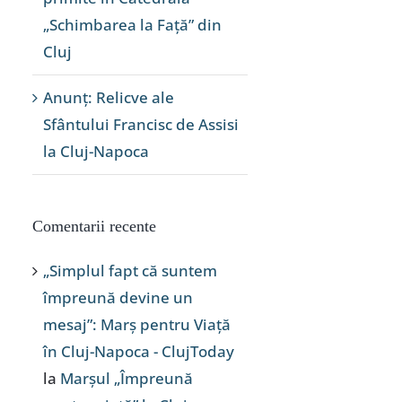
„Schimbarea la Față” din
Cluj
Anunț: Relicve ale
Sfântului Francisc de Assisi
la Cluj-Napoca
Comentarii recente
„Simplul fapt că suntem
împreună devine un
mesaj”: Marș pentru Viață
în Cluj-Napoca - ClujToday
la
Marșul „Împreună