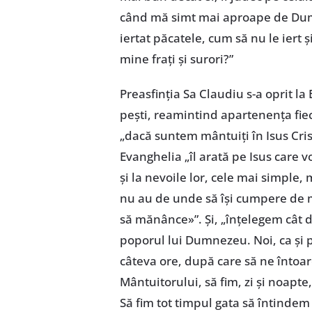
când mă simt mai aproape de Dum
iertat păcatele, cum să nu le iert 
mine frați și surori?”
Preasfinția Sa Claudiu s-a oprit la 
pești, reamintind apartenența fie
„dacă suntem mântuiți în Isus Cri
Evanghelia „îl arată pe Isus care 
și la nevoile lor, cele mai simpl
nu au de unde să își cumpere de mâ
să mănânce»”. Și, „înțelegem cât 
poporul lui Dumnezeu. Noi, ca și
câteva ore, după care să ne întoa
Mântuitorului, să fim, zi și noapt
Să fim tot timpul gata să întinde