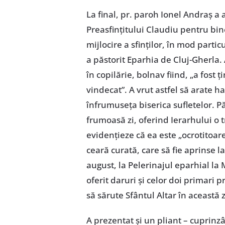
La final, pr. paroh Ionel Andraș a
Preasfințitului Claudiu pentru bin
mijlocire a sfinților, în mod partic
a păstorit Eparhia de Cluj-Gherla. 
în copilărie, bolnav fiind, „a fost 
vindecat”. A vrut astfel să arate h
înfrumuseța biserica sufletelor. P
frumoasă zi, oferind Ierarhului o t
evidențieze că ea este „ocrotitoar
ceară curată, care să fie aprinse 
august, la Pelerinajul eparhial la
oferit daruri și celor doi primari pr
să sărute Sfântul Altar în această zi 
A prezentat și un pliant – cuprinzâ