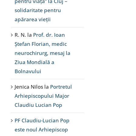
pentru viață” la Cluj –
solidaritate pentru
apărarea vieții
R. N.
la
Prof. dr. Ioan
Ștefan Florian, medic
neurochirurg, mesaj la
Ziua Mondială a
Bolnavului
Jenica Nilos
la
Portretul
Arhiepiscopului Major
Claudiu Lucian Pop
PF Claudiu-Lucian Pop
este noul Arhiepiscop