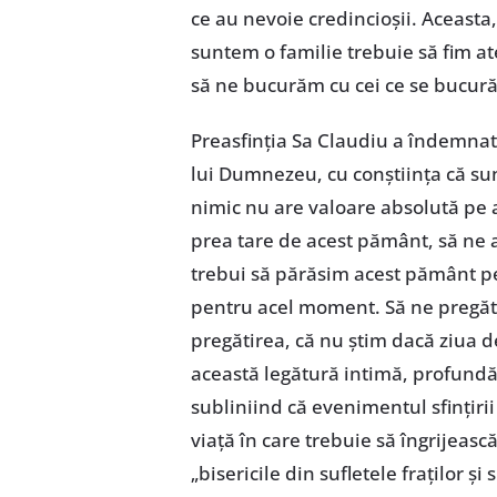
ce au nevoie credincioșii. Aceasta, n
suntem o familie trebuie să fim at
să ne bucurăm cu cei ce se bucură
Preasfinția Sa Claudiu a îndemnat 
lui Dumnezeu, cu conștiința că sunt
nimic nu are valoare absolută pe
prea tare de acest pământ, să ne
trebui să părăsim acest pământ pen
pentru acel moment. Să ne pregăt
pregătirea, că nu știm dacă ziua 
această legătură intimă, profundă, 
subliniind că evenimentul sfințirii
viață în care trebuie să îngrijească
„bisericile din sufletele fraților și 