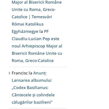
Major al Bisericii Române
Unite cu Roma, Greco-
Catolice | Temesvári
Római Katolikus
Egyházmegye
la
PF
Claudiu-Lucian Pop este
noul Arhiepiscop Major al
Bisericii Române Unite cu
Roma, Greco-Catolice
Francisc
la
Anunț:
Lansarea albumului
„Codex Basilianus:
Cântecele și colindele
călugărilor bazilieni”