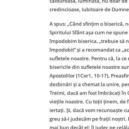
călduroasă, luminată, nu doar de ra
credincioase, iubitoare de Dumne
A spus: „Când sfințim o biserică,
Spiritului Sfânt așa cum ne spune
împodobim biserica, „trebuie să n
împodobit” și a recomandat ca „ace
sufletele noastre. Pentru că, la ce
bisericile din sufletele noastre su
Apostolilor (1Cor1, 10-17), Preasfin
dezbinări și a chemat la unire, pe
Treimi, dacă am fost îmbrăcați în 
viețile noastre. Cu toții ținem, de 
iertați. Și, dacă vom recunoaște c
greu să-i judecăm pe frații noștri.
mai bun decât el; îl judec pe celăl