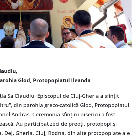
Claudiu,
 parohia Glod, Protopopiatul Ileanda
ia Sa Claudiu, Episcopul de Cluj-Gherla a sfințit
tru”, din parohia greco-catolică Glod, Protopopiatul
onel Andraș. Ceremonia sfințirii bisericii a fost
ască. Au participat zeci de preoți, protopopi și
, Dej, Gherla, Cluj, Rodna, din alte protopopiate ale