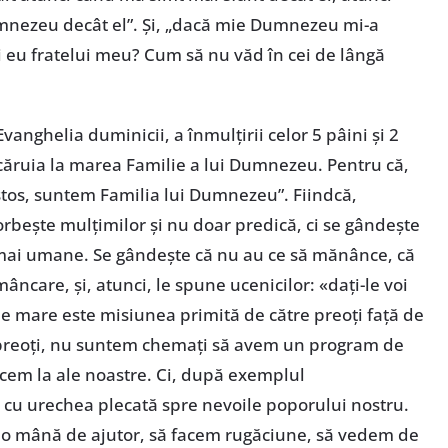
nezeu decât el”. Și, „dacă mie Dumnezeu mi-a
și eu fratelui meu? Cum să nu văd în cei de lângă
Evanghelia duminicii, a înmulțirii celor 5 pâini și 2
căruia la marea Familie a lui Dumnezeu. Pentru că,
stos, suntem Familia lui Dumnezeu”. Fiindcă,
vorbește mulțimilor și nu doar predică, ci se gândește
e, mai umane. Se gândește că nu au ce să mănânce, că
ncare, și, atunci, le spune ucenicilor: «dați-le voi
de mare este misiunea primită de către preoți față de
 preoți, nu suntem chemați să avem un program de
rcem la ale noastre. Ci, după exemplul
e, cu urechea plecată spre nevoile poporului nostru.
m o mână de ajutor, să facem rugăciune, să vedem de