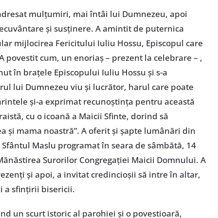
 adresat mulțumiri, mai întâi lui Dumnezeu, apoi
ecuvântare și susținere. A amintit de puternica
ular mijlocirea Fericitului Iuliu Hossu, Episcopul care
A povestit cum, un enoriaș – prezent la celebrare – ,
ținut în brațele Episcopului Iuliu Hossu și s-a
arul lui Dumnezeu viu și lucrător, harul care poate
ărintele și-a exprimat recunoștința pentru această
raistă, cu o icoană a Maicii Sfinte, dorind să
ea și mama noastră”. A oferit și șapte lumânări din
la Sfântul Maslu programat în seara de sâmbătă, 14
 Mănăstirea Surorilor Congregației Maicii Domnului. A
ezenți și apoi, a invitat credincioșii să intre în altar,
a sfințirii bisericii.
nd un scurt istoric al parohiei și o povestioară,