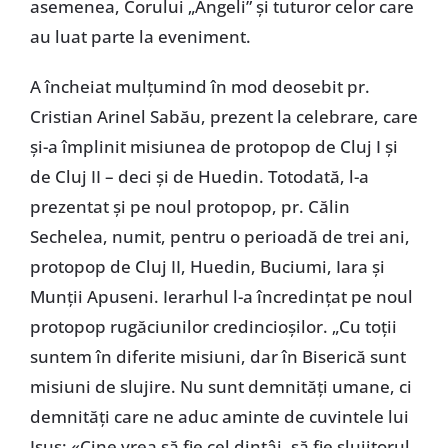
asemenea, Corului „Angeli” și tuturor celor care
au luat parte la eveniment.
A încheiat mulțumind în mod deosebit pr.
Cristian Arinel Sabău, prezent la celebrare, care
și-a împlinit misiunea de protopop de Cluj I și
de Cluj II – deci și de Huedin. Totodată, l-a
prezentat și pe noul protopop, pr. Călin
Sechelea, numit, pentru o perioadă de trei ani,
protopop de Cluj II, Huedin, Buciumi, Iara și
Munții Apuseni. Ierarhul l-a încredințat pe noul
protopop rugăciunilor credincioșilor. „Cu toții
suntem în diferite misiuni, dar în Biserică sunt
misiuni de slujire. Nu sunt demnități umane, ci
demnități care ne aduc aminte de cuvintele lui
Isus: «Cine vrea să fie cel dintâi, să fie slujitorul