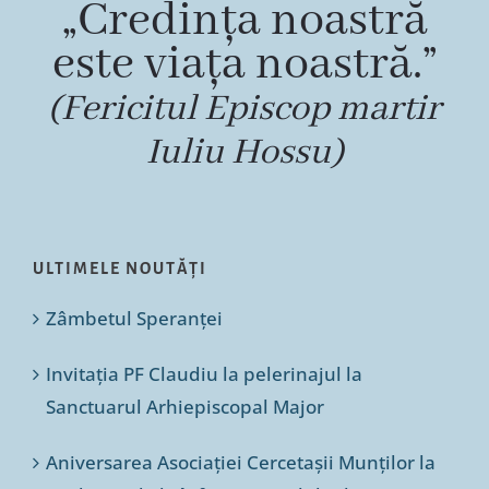
„Credința noastră
este viața noastră.”
(Fericitul Episcop martir
Iuliu Hossu)
ULTIMELE NOUTĂȚI
Zâmbetul Speranței
Invitația PF Claudiu la pelerinajul la
Sanctuarul Arhiepiscopal Major
Aniversarea Asociației Cercetașii Munților la