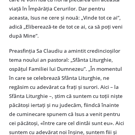
viață în Împărăția Cerurilor. Dar pentru
aceasta, Isus ne cere și nouă: „Vinde tot ce ai”,
adică „Eliberează-te de tot ce ai, ca să poți veni
după Mine”.
Preasfinția Sa Claudiu a amintit credincioșilor
tema noului an pastoral: „Sfânta Liturghie,
ospățul Familiei lui Dumnezeu”. „În momentul
în care se celebrează Sfânta Liturghie, ne
regăsim cu adevărat ca frați și surori. Aici – la
Sfânta Liturghie –, știm că suntem cu toții niște
păcătoși iertați și nu judecăm, fiindcă înainte
de cuminecare spunem că Isus a venit pentru
cei păcătoși, «între care cel dintâi sunt eu». Aici
suntem cu adevărat noi înșine, suntem fiii și