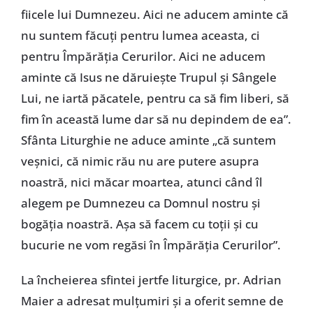
fiicele lui Dumnezeu. Aici ne aducem aminte că
nu suntem făcuți pentru lumea aceasta, ci
pentru Împărăția Cerurilor. Aici ne aducem
aminte că Isus ne dăruiește Trupul și Sângele
Lui, ne iartă păcatele, pentru ca să fim liberi, să
fim în această lume dar să nu depindem de ea”.
Sfânta Liturghie ne aduce aminte „că suntem
veșnici, că nimic rău nu are putere asupra
noastră, nici măcar moartea, atunci când îl
alegem pe Dumnezeu ca Domnul nostru și
bogăția noastră. Așa să facem cu toții și cu
bucurie ne vom regăsi în Împărăția Cerurilor”.
La încheierea sfintei jertfe liturgice, pr. Adrian
Maier a adresat mulțumiri și a oferit semne de