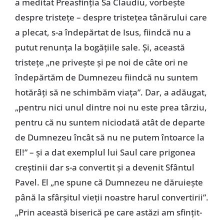
a meditat Preasfinția Sa Claudiu, vorbește
despre tristețe – despre tristețea tânărului care
a plecat, s-a îndepărtat de Isus, fiindcă nu a
putut renunța la bogățiile sale. Și, această
tristețe „ne privește și pe noi de câte ori ne
îndepărtăm de Dumnezeu fiindcă nu suntem
hotărâți să ne schimbăm viața”. Dar, a adăugat,
„pentru nici unul dintre noi nu este prea târziu,
pentru că nu suntem niciodată atât de departe
de Dumnezeu încât să nu ne putem întoarce la
El!” – și a dat exemplul lui Saul care prigonea
creștinii dar s-a convertit și a devenit Sfântul
Pavel. El „ne spune că Dumnezeu ne dăruiește
până la sfârșitul vieții noastre harul convertirii”.
„Prin această biserică pe care astăzi am sfințit-