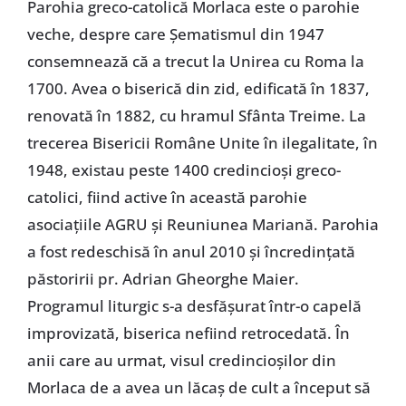
Parohia greco-catolică Morlaca este o parohie
veche, despre care Șematismul din 1947
consemnează că a trecut la Unirea cu Roma la
1700. Avea o biserică din zid, edificată în 1837,
renovată în 1882, cu hramul Sfânta Treime. La
trecerea Bisericii Române Unite în ilegalitate, în
1948, existau peste 1400 credincioși greco-
catolici, fiind active în această parohie
asociațiile AGRU și Reuniunea Mariană. Parohia
a fost redeschisă în anul 2010 și încredințată
păstoririi pr. Adrian Gheorghe Maier.
Programul liturgic s-a desfășurat într-o capelă
improvizată, biserica nefiind retrocedată. În
anii care au urmat, visul credincioșilor din
Morlaca de a avea un lăcaș de cult a început să