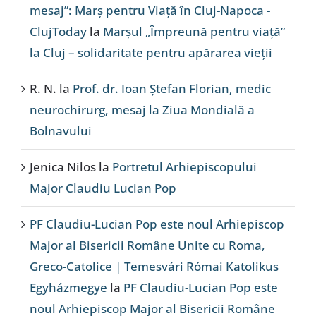
mesaj”: Marș pentru Viață în Cluj-Napoca -
ClujToday
la
Marșul „Împreună pentru viață”
la Cluj – solidaritate pentru apărarea vieții
R. N.
la
Prof. dr. Ioan Ștefan Florian, medic
neurochirurg, mesaj la Ziua Mondială a
Bolnavului
Jenica Nilos
la
Portretul Arhiepiscopului
Major Claudiu Lucian Pop
PF Claudiu-Lucian Pop este noul Arhiepiscop
Major al Bisericii Române Unite cu Roma,
Greco-Catolice | Temesvári Római Katolikus
Egyházmegye
la
PF Claudiu-Lucian Pop este
noul Arhiepiscop Major al Bisericii Române