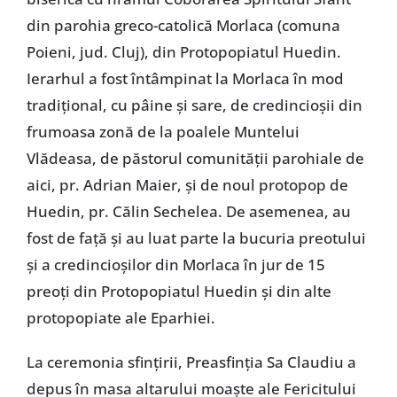
din parohia greco-catolică Morlaca (comuna
Poieni, jud. Cluj), din Protopopiatul Huedin.
Ierarhul a fost întâmpinat la Morlaca în mod
tradițional, cu pâine și sare, de credincioșii din
frumoasa zonă de la poalele Muntelui
Vlădeasa, de păstorul comunității parohiale de
aici, pr. Adrian Maier, și de noul protopop de
Huedin, pr. Călin Sechelea. De asemenea, au
fost de față și au luat parte la bucuria preotului
și a credincioșilor din Morlaca în jur de 15
preoți din Protopopiatul Huedin și din alte
protopopiate ale Eparhiei.
La ceremonia sfințirii, Preasfinția Sa Claudiu a
depus în masa altarului moaște ale Fericitului