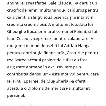
amintire. Preasfinției Sale Claudiu i-a dăruit un
crucifix de lemn, mulțumindu-i călduros pentru
că a venit, a sfințit noua biserică și a întărit în
credință credincioșii. A mulțumit totodată lui
Gheorghe Boca, primarul comunei Poieni, și lui
Ioan Ceceu, viceprimar, pentru colaborare. A
mulțumit în mod deosebit lui Adrian Hanga
pentru contribuția financiară: „Costurile pentru
realizarea acestui proiect de suflet au fost
asigurate aproape în exclusivitate prin
contribuția dânsului” – este motivul pentru care
Ierarhul Eparhiei de Cluj-Gherla i-a oferit
acestuia o Diplomă de merit și i-a mulțumit
personal.