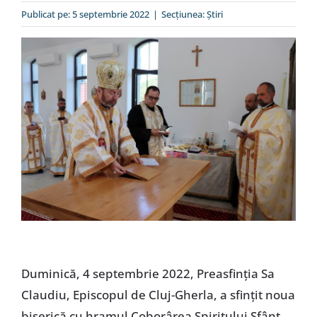
Special
Publicat pe: 5 septembrie 2022
|
Secțiunea:
Ştiri
Duminică, 4 septembrie 2022, Preasfinția Sa
Claudiu, Episcopul de Cluj-Gherla, a sfințit noua
biserică cu hramul Coborârea Spiritului Sfânt