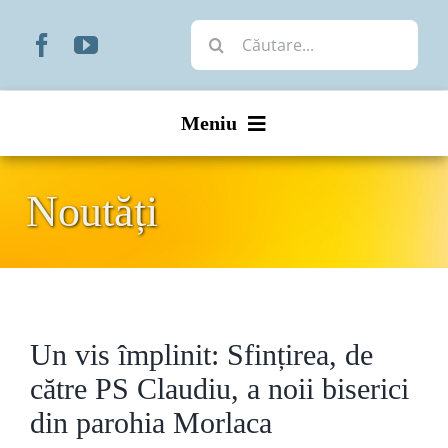
Skip
Cautare...
to
content
Meniu
Start
Noutăți
Noutăți
Prezentare
Un vis împlinit: Sfințirea, de
Organizare
către PS Claudiu, a noii biserici
Liturgic
din parohia Morlaca