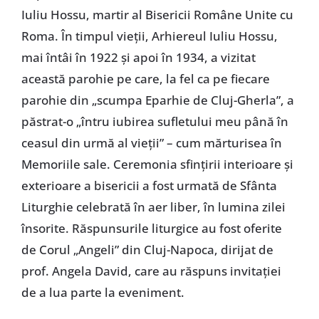
Iuliu Hossu, martir al Bisericii Române Unite cu
Roma. În timpul vieții, Arhiereul Iuliu Hossu,
mai întâi în 1922 și apoi în 1934, a vizitat
această parohie pe care, la fel ca pe fiecare
parohie din „scumpa Eparhie de Cluj-Gherla”, a
păstrat-o „întru iubirea sufletului meu până în
ceasul din urmă al vieții” – cum mărturisea în
Memoriile sale. Ceremonia sfințirii interioare și
exterioare a bisericii a fost urmată de Sfânta
Liturghie celebrată în aer liber, în lumina zilei
însorite. Răspunsurile liturgice au fost oferite
de Corul „Angeli” din Cluj-Napoca, dirijat de
prof. Angela David, care au răspuns invitației
de a lua parte la eveniment.