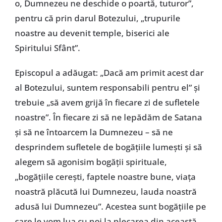
o, Dumnezeu ne deschide o poartă, tuturor”,
pentru că prin darul Botezului, „trupurile
noastre au devenit temple, biserici ale
Spiritului Sfânt”.
Episcopul a adăugat: „Dacă am primit acest dar
al Botezului, suntem responsabili pentru el” și
trebuie „să avem grijă în fiecare zi de sufletele
noastre”. În fiecare zi să ne lepădăm de Satana
și să ne întoarcem la Dumnezeu – să ne
desprindem sufletele de bogățiile lumești și să
alegem să agonisim bogății spirituale,
„bogățiile cerești, faptele noastre bune, viața
noastră plăcută lui Dumnezeu, lauda noastră
adusă lui Dumnezeu”. Acestea sunt bogățiile pe
care le vom lua cu noi la plecarea din această