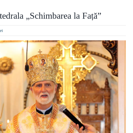
atedrala „Schimbarea la Față”
ri