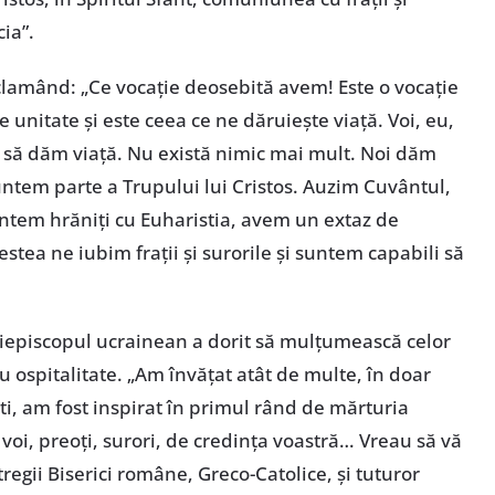
cia”.
clamând: „Ce vocație deosebită avem! Este o vocație
 unitate și este ceea ce ne dăruiește viață. Voi, eu,
 să dăm viață. Nu există nimic mai mult. Noi dăm
untem parte a Trupului lui Cristos. Auzim Cuvântul,
ntem hrăniți cu Euharistia, avem un extaz de
ea ne iubim frații și surorile și suntem capabili să
rhiepiscopul ucrainean a dorit să mulțumească celor
u ospitalitate. „Am învățat atât de multe, în doar
ești, am fost inspirat în primul rând de mărturia
e voi, preoți, surori, de credința voastră… Vreau să vă
regii Biserici române, Greco-Catolice, și tuturor