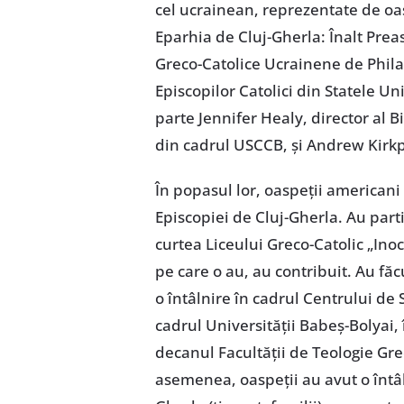
cel ucrainean, reprezentate de oas
Eparhia de Cluj-Gherla: Înalt Prea
Greco-Catolice Ucrainene de Philad
Episcopilor Catolici din Statele Uni
parte Jennifer Healy, director al B
din cadrul USCCB, și Andrew Kirkp
În popasul lor, oaspeții americani 
Episcopiei de Cluj-Gherla. Au part
curtea Liceului Greco-Catolic „Inoch
pe care o au, au contribuit. Au făc
o întâlnire în cadrul Centrului de S
cadrul Universității Babeș-Bolyai, î
decanul Facultății de Teologie Gre
asemenea, oaspeții au avut o întâln