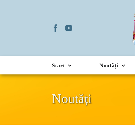
Skip
to
content
Start
Noutăți
Noutăți