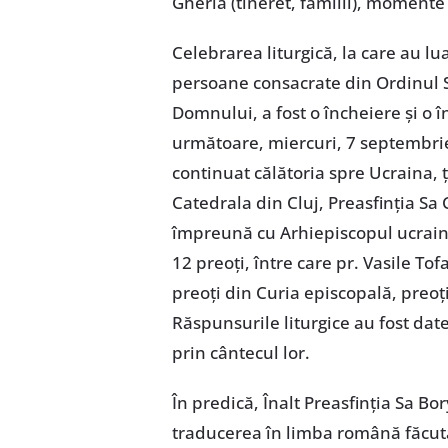
Gherla (tineret, familii), moment
Celebrarea liturgică, la care au lu
persoane consacrate din Ordinul Sf
Domnului, a fost o încheiere și o 
următoare, miercuri, 7 septembrie, Î
continuat călătoria spre Ucraina, 
Catedrala din Cluj, Preasfinția Sa
împreună cu Arhiepiscopul ucraine
12 preoți, între care pr. Vasile Tof
preoți din Curia episcopală, preoți
Răspunsurile liturgice au fost date
prin cântecul lor.
În predică, Înalt Preasfinția Sa Bo
traducerea în limba română făcută 