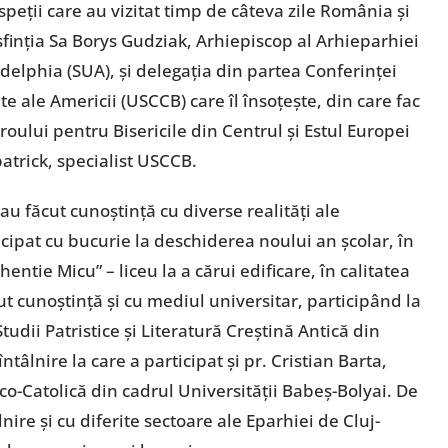
peții care au vizitat timp de câteva zile România și
sfinția Sa Borys Gudziak, Arhiepiscop al Arhieparhiei
elphia (SUA), și delegația din partea Conferinței
te ale Americii (USCCB) care îl însoțește, din care fac
iroului pentru Bisericile din Centrul și Estul Europei
atrick, specialist USCCB.
au făcut cunoștință cu diverse realități ale
icipat cu bucurie la deschiderea noului an școlar, în
entie Micu” – liceu la a cărui edificare, în calitatea
ut cunoștință și cu mediul universitar, participând la
tudii Patristice și Literatură Creștină Antică din
ntâlnire la care a participat și pr. Cristian Barta,
co-Catolică din cadrul Universității Babeș-Bolyai. De
ire și cu diferite sectoare ale Eparhiei de Cluj-