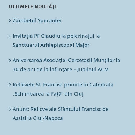
ULTIMELE NOUTĂȚI
Zâmbetul Speranței
Invitația PF Claudiu la pelerinajul la
Sanctuarul Arhiepiscopal Major
Aniversarea Asociației Cercetașii Munților la
30 de ani de la înființare – Jubileul ACM
Relicvele Sf. Francisc primite în Catedrala
„Schimbarea la Față” din Cluj
Anunț: Relicve ale Sfântului Francisc de
Assisi la Cluj-Napoca