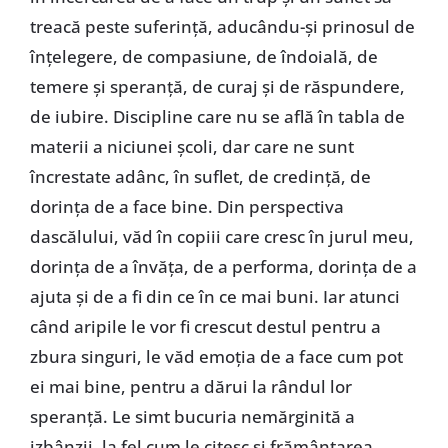
treacă peste suferință, aducându-și prinosul de
înțelegere, de compasiune, de îndoială, de
temere și speranță, de curaj și de răspundere,
de iubire. Discipline care nu se află în tabla de
materii a niciunei școli, dar care ne sunt
încrestate adânc, în suflet, de credință, de
dorința de a face bine. Din perspectiva
dascălului, văd în copiii care cresc în jurul meu,
dorința de a învăța, de a performa, dorința de a
ajuta și de a fi din ce în ce mai buni. Iar atunci
când aripile le vor fi crescut destul pentru a
zbura singuri, le văd emoția de a face cum pot
ei mai bine, pentru a dărui la rândul lor
speranță. Le simt bucuria nemărginită a
izbânzii, la fel cum le citesc și frământarea