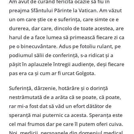
Am avut de curând fericita ocazie să fiu în
preajma Sfântului Părinte la Vatican. Am văzut
un om care știe ce e suferința, care simte ce e
durerea, dar care, dincolo de toate acestea, are
harul de a face lumea să primească fiecare zi ca
pe o binecuvântare. Adus pe fotoliu rulant, pe
podiumul sălii de conferință, s-a ridicat și a
pășit în aplauzele întregii audiențe, deși fiecare
pas era ca și cum ar fi urcat Golgota.
Suferință, dârzenie, hotărâre și o dorință
nestrămutată de a arăta că se poate, că poate,
rar mi-a fost dat să văd un efort dătător de
speranță mai puternic ca acesta. Speranța este
cel mai frumos dar pe care îl putem oferi cuiva.
Noi, medicii, persoanele din domeniul medical,