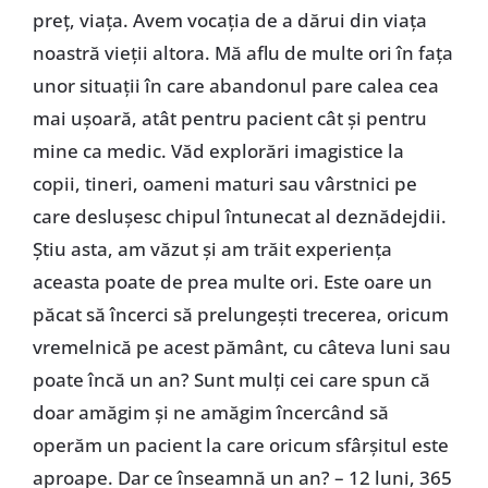
preț, viața. Avem vocația de a dărui din viața
noastră vieții altora. Mă aflu de multe ori în fața
unor situații în care abandonul pare calea cea
mai ușoară, atât pentru pacient cât și pentru
mine ca medic. Văd explorări imagistice la
copii, tineri, oameni maturi sau vârstnici pe
care deslușesc chipul întunecat al deznădejdii.
Știu asta, am văzut și am trăit experiența
aceasta poate de prea multe ori. Este oare un
păcat să încerci să prelungești trecerea, oricum
vremelnică pe acest pământ, cu câteva luni sau
poate încă un an? Sunt mulți cei care spun că
doar amăgim și ne amăgim încercând să
operăm un pacient la care oricum sfârșitul este
aproape. Dar ce înseamnă un an? – 12 luni, 365