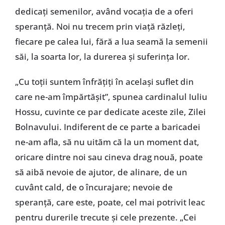
dedicați semenilor, având vocația de a oferi
speranță. Noi nu trecem prin viață răzleți,
fiecare pe calea lui, fără a lua seamă la semenii
săi, la soarta lor, la durerea și suferința lor.
„Cu toții suntem înfrățiți în același suflet din
care ne-am împărtășit”, spunea cardinalul Iuliu
Hossu, cuvinte ce par dedicate aceste zile, Zilei
Bolnavului. Indiferent de ce parte a baricadei
ne-am afla, să nu uităm că la un moment dat,
oricare dintre noi sau cineva drag nouă, poate
să aibă nevoie de ajutor, de alinare, de un
cuvânt cald, de o încurajare; nevoie de
speranță, care este, poate, cel mai potrivit leac
pentru durerile trecute și cele prezente. „Cei