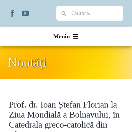
Skip
Cautare...
to
content
Meniu
Start
Noutăți
Noutăți
Prezentare
Prof. dr. Ioan Ștefan Florian la
Organizare
Ziua Mondială a Bolnavului, în
Liturgic
Catedrala greco-catolică din