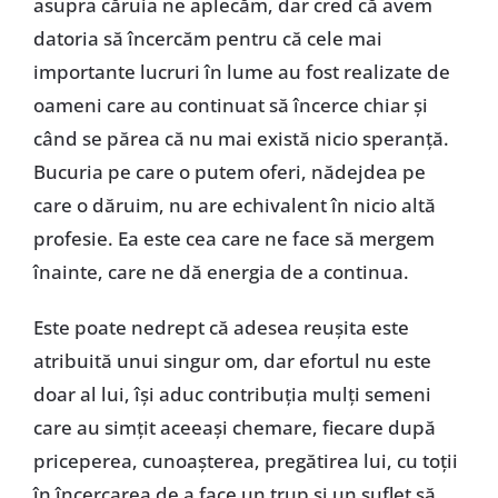
asupra căruia ne aplecăm, dar cred că avem
datoria să încercăm pentru că cele mai
importante lucruri în lume au fost realizate de
oameni care au continuat să încerce chiar și
când se părea că nu mai există nicio speranță.
Bucuria pe care o putem oferi, nădejdea pe
care o dăruim, nu are echivalent în nicio altă
profesie. Ea este cea care ne face să mergem
înainte, care ne dă energia de a continua.
Este poate nedrept că adesea reușita este
atribuită unui singur om, dar efortul nu este
doar al lui, își aduc contribuția mulți semeni
care au simțit aceeași chemare, fiecare după
priceperea, cunoașterea, pregătirea lui, cu toții
în încercarea de a face un trup și un suflet să