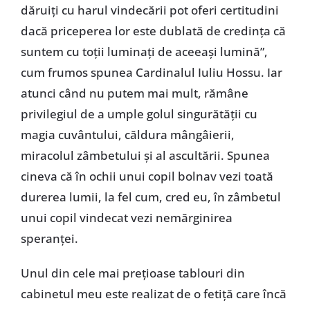
dăruiți cu harul vindecării pot oferi certitudini
dacă priceperea lor este dublată de credința că
suntem cu toții luminați de aceeași lumină”,
cum frumos spunea Cardinalul Iuliu Hossu. Iar
atunci când nu putem mai mult, rămâne
privilegiul de a umple golul singurătății cu
magia cuvântului, căldura mângâierii,
miracolul zâmbetului și al ascultării. Spunea
cineva că în ochii unui copil bolnav vezi toată
durerea lumii, la fel cum, cred eu, în zâmbetul
unui copil vindecat vezi nemărginirea
speranței.
Unul din cele mai prețioase tablouri din
cabinetul meu este realizat de o fetiță care încă