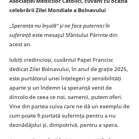
Asociației Medicilor Catolici, cuvânt cu ocazia
celebrării Zilei Mondiale a Bolnavului
„Speranța nu înșală” și ne face puternici în
suferință
este mesajul Sfântului Părinte din
acest an.
Iubiți credincioși, cuvântul Papei Francisc
dedicat Zilei Bolnavului, în anul de grație 2025,
este purtătorul unei înțelegeri și sensibilități
aparte și un îndemn la speranță venit de
dincolo de ceea ce noi, oamenii, putem oferi.
Vine din partea cuiva care ne dă un exemplu de
cum poate fi purtată suferința pentru a nu
deznădăjdui și, dimpotrivă, pentru a spera.