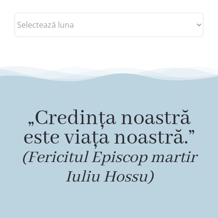
Arhive
„Credința noastră
este viața noastră.”
(Fericitul Episcop martir
Iuliu Hossu)