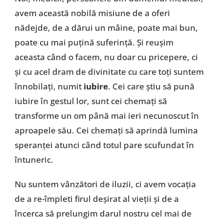
avem această nobilă misiune de a oferi
nădejde, de a dărui un mâine, poate mai bun,
poate cu mai puțină suferință. Și reușim
aceasta când o facem, nu doar cu pricepere, ci
și cu acel dram de divinitate cu care toți suntem
înnobilați, numit
iubire
. Cei care știu să pună
iubire în gestul lor, sunt cei chemați să
transforme un om până mai ieri necunoscut în
aproapele său. Cei chemați să aprindă lumina
speranței atunci când totul pare scufundat în
întuneric.
Nu suntem vânzători de iluzii, ci avem vocația
de a re-împleti firul deșirat al vieții și de a
încerca să prelungim darul nostru cel mai de