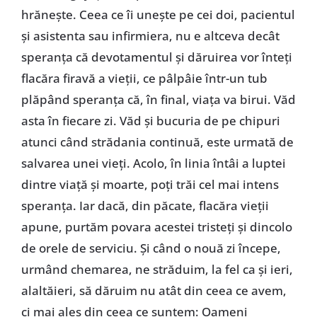
hrănește. Ceea ce îi unește pe cei doi, pacientul
și asistenta sau infirmiera, nu e altceva decât
speranța că devotamentul și dăruirea vor înteți
flacăra firavă a vieții, ce pâlpâie într-un tub
plăpând speranța că, în final, viața va birui. Văd
asta în fiecare zi. Văd și bucuria de pe chipuri
atunci când strădania continuă, este urmată de
salvarea unei vieți. Acolo, în linia întâi a luptei
dintre viață și moarte, poți trăi cel mai intens
speranța. Iar dacă, din păcate, flacăra vieții
apune, purtăm povara acestei tristeți și dincolo
de orele de serviciu. Și când o nouă zi începe,
urmând chemarea, ne străduim, la fel ca și ieri,
alaltăieri, să dăruim nu atât din ceea ce avem,
ci mai ales din ceea ce suntem: Oameni