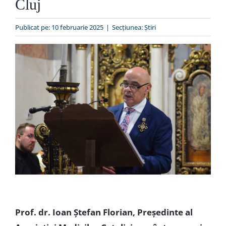
Cluj
Special
Publicat pe: 10 februarie 2025
|
Secțiunea:
Ştiri
Prof. dr. Ioan Ștefan Florian, Președinte al